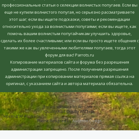
профессиональные статьи о селекции волнистых попугаев. Если вы
еще не купили волнистого попугая, но серьезно рассматриваете
этот шаг; если вы ищете подсказки, советы и рекомендации
относительно ухода за волнистыми попугаями; если вы ищете, как
помочь вашим волнистым попугайчикам улучшить здоровье,
сделать их более счастливыми; или если вы просто ищете общения с
такими же как вы увлеченными любителями попугаев, тогда этот
форум для вас! Parrots.ru
Копирование материалов сайта и форума без разрешения
администрации запрещено. После получения разрешения
администрации при копировании материалов прямая ссылка на
оригинал, c указанием сайта и автора материала обязательна.
Forum software by XenForo™
Quality Add-Ons by WMTech
Перевод:
XF-Russia.ru
Theme designed by
Audentio Design
.