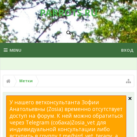
PARROTS.RU
MENU
ВХОД
Метки
У нашего ветконсультанта Зофии
Анатольевны (Zosia) временно отсутствует
доступ на форум. К ней можно обратиться
через Telegram (собака)Zosia_vet для
индивидуальной консультации либо
вступить в группу t.me/bird_vet_terapy, а