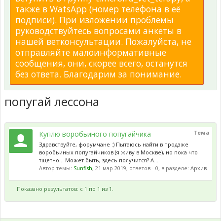
также в WatsApp (номер телефона в её
подписи). При изложении проблемы
руководствуйтесь вопросами анкеты в
нашей ветконсультации. Пожалуйста, не
отправляйте малоинформативные
сообщения, они, скорее всего, останутся
без ответа. Благодарим за понимание.
попугай лессона
Тема
Куплю воробьиного попугайчика
Здравствуйте, форумчане :) Пытаюсь найти в продаже
воробьиных попугайчиков (я живу в Москве), но пока что
тщетно... Может быть, здесь получится? А...
Автор темы:
Sunfish
,
21 мар 2019
, ответов - 0, в разделе:
Архив
Показано результатов: с 1 по 1 из 1.