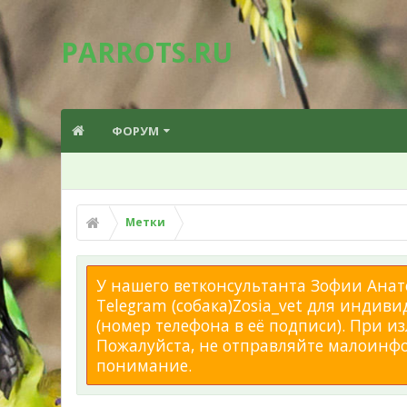
PARROTS.RU
ФОРУМ
Метки
У нашего ветконсультанта Зофии Анато
Telegram (собака)Zosia_vet для индиви
(номер телефона в её подписи). При 
Пожалуйста, не отправляйте малоинфор
понимание.