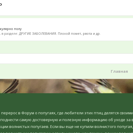
ь
икулярно полу
6, в разделе:
ДРУГИЕ ЗАБОЛЕВАНИЯ. Плохой помет, рвота и др.
Главная
но перерос в Форум о попугаях, где любители этих птиц делятся свои
еподнести самую достоверную и полезную информацию об уходе за в
ции волнистых попугаев. Если вы еще не купили волнистого попугая,