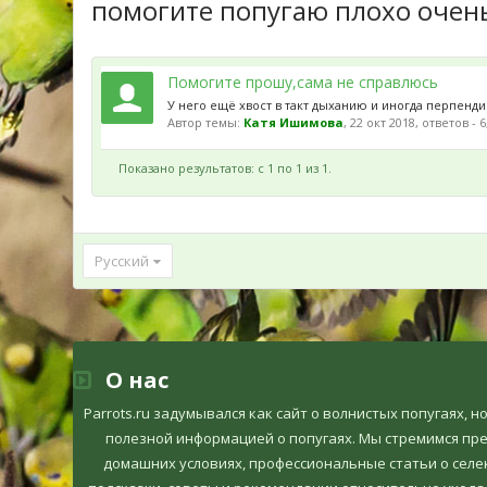
помогите попугаю плохо очен
Помогите прошу,сама не справлюсь
У него ещё хвост в такт дыханию и иногда перпенд
Автор темы:
Катя Ишимова
,
22 окт 2018
, ответов - 
Показано результатов: с 1 по 1 из 1.
Русский
О нас
Parrots.ru задумывался как сайт о волнистых попугаях, 
полезной информацией о попугаях. Мы стремимся пр
домашних условиях, профессиональные статьи о селек