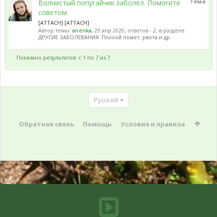
Тема
Волнистый попугайчик заболел. Помогите
советом
[ATTACH] [ATTACH]
Автор темы:
airenka
,
29 апр 2020
, ответов - 2, в разделе:
ДРУГИЕ ЗАБОЛЕВАНИЯ. Плохой помет, рвота и др.
Показано результатов: с 1 по 7 из 7.
Русский
Обратная связь
Помощь
Условия и правила