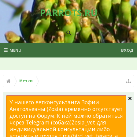
PARROTS.RU
MENU
ВХОД
Метки
У нашего ветконсультанта Зофии
Анатольевны (Zosia) временно отсутствует
доступ на форум. К ней можно обратиться
через Telegram (собака)Zosia_vet для
индивидуальной консультации либо
вступить в группу t.me/bird_vet_terapy, а