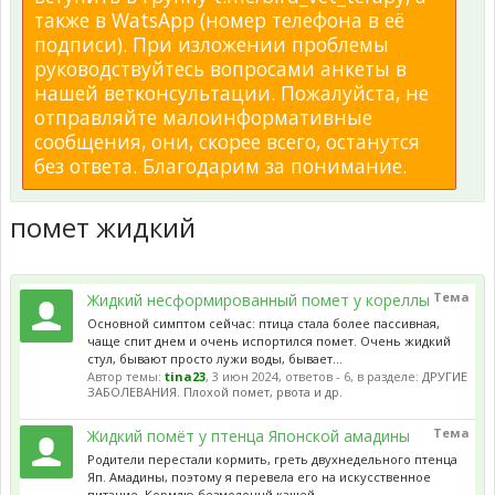
также в WatsApp (номер телефона в её
подписи). При изложении проблемы
руководствуйтесь вопросами анкеты в
нашей ветконсультации. Пожалуйста, не
отправляйте малоинформативные
сообщения, они, скорее всего, останутся
без ответа. Благодарим за понимание.
помет жидкий
Тема
Жидкий несформированный помет у кореллы
Основной симптом сейчас: птица стала более пассивная,
чаще спит днем и очень испортился помет. Очень жидкий
стул, бывают просто лужи воды, бывает...
Автор темы:
tina23
,
3 июн 2024
, ответов - 6, в разделе:
ДРУГИЕ
ЗАБОЛЕВАНИЯ. Плохой помет, рвота и др.
Тема
Жидкий помёт у птенца Японской амадины
Родители перестали кормить, греть двухнедельного птенца
Яп. Амадины, поэтому я перевела его на искусственное
питание. Кормлю безмолочнй кашей...