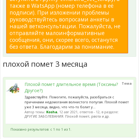
также в WatsApp (номер телефона в её
подписи). При изложении проблемы
руководствуйтесь вопросами анкеты в
нашей ветконсультации. Пожалуйста, не
отправляйте малоинформативные
сообщения, они, скорее всего, останутся
без ответа. Благодарим за понимание.
плохой помет 3 месяца
Тема
Плохой помет длительное время (Токсины?
Другое?)
Здравствуйте. Помогите, пожалуйста, разобраться с
причинами недомогания волнистого попугая. Плохой помет
уже 3 месяца, видно, что что-то болит у...
Автор темы:
Kosha
,
12 авг 2021
, ответов - 12, в разделе:
ДРУГИЕ ЗАБОЛЕВАНИЯ. Плохой помет, рвота и др.
Показано результатов: с 1 по 1 из 1.