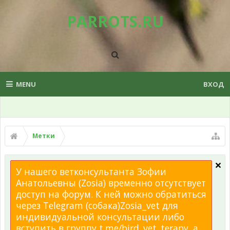
PARROTS.RU
MENU
ВХОД
Метки
У нашего ветконсультанта Зофии
Анатольевны (Zosia) временно отсутствует
доступ на форум. К ней можно обратиться
через Telegram (собака)Zosia_vet для
индивидуальной консультации либо
вступить в группу t.me/bird_vet_terapy, а