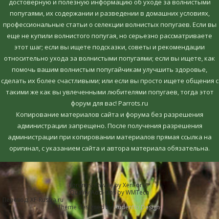
достоверную и полезную информацию об уходе за волнистыми
попугаями, их содержании и разведении в домашних условиях,
профессиональные статьи о селекции волнистых попугаев. Если вы
еще не купили волнистого попугая, но серьезно рассматриваете
этот шаг; если вы ищете подсказки, советы и рекомендации
относительно ухода за волнистыми попугаями; если вы ищете, как
помочь вашим волнистым попугайчикам улучшить здоровье,
сделать их более счастливыми; или если вы просто ищете общения с
такими же как вы увлеченными любителями попугаев, тогда этот
форум для вас! Parrots.ru
Копирование материалов сайта и форума без разрешения
администрации запрещено. После получения разрешения
администрации при копировании материалов прямая ссылка на
оригинал, c указанием сайта и автора материала обязательна.
Forum software by XenForo™
Quality Add-Ons by WMTech
Перевод:
XF-Russia.ru
Theme designed by
Audentio Design
.