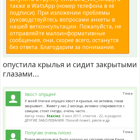
также в WatsApp (номер телефона в её
подписи). При изложении проблемы
руководствуйтесь вопросами анкеты в
нашей ветконсультации. Пожалуйста, не
отправляйте малоинформативные
сообщения, они, скорее всего, останутся
без ответа. Благодарим за понимание.
опустила крылья и сидит закрытыми
глазами...
Тема
Хвост опущен!
У моей птички опущен хвост и крылья, не активна, глаза
закрывает... Живет у нас 2 месяца, активно спариваются с
самцом, стоит гнездо, очень часто...
Автор темы:
Staciez
,
6 июл 2017
, ответов - 22, в разделе:
ДРУГИЕ ЗАБОЛЕВАНИЯ. Плохой помет, рвота и др.
Тема
Попугаю очень плохо
Вчера вечером все было хорошо,но сегодня утром Кеша