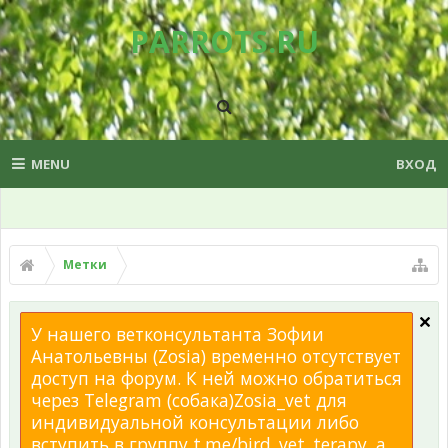
PARROTS.RU
MENU
ВХОД
Метки
У нашего ветконсультанта Зофии
Анатольевны (Zosia) временно отсутствует
доступ на форум. К ней можно обратиться
через Telegram (собака)Zosia_vet для
индивидуальной консультации либо
вступить в группу t.me/bird_vet_terapy, а