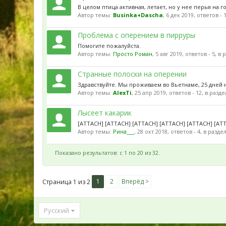
В целом птица активная, летает, но у нее перья на 
Автор темы:
Businka+Dascha
,
6 дек 2019
, ответов - 
Проблема с оперением в пирруры
Помогите пожалуйста.
Автор темы:
Просто Роман
,
5 авг 2019
, ответов - 5, в
Странные полоски на оперении
Здравствуйте. Мы проживаем во Вьетнаме, 25 дней на
Автор темы:
AlexTi
,
25 апр 2019
, ответов - 12, в разд
Лысеет какарик
[ATTACH] [ATTACH] [ATTACH] [ATTACH] [ATTACH] [AT
Автор темы:
Рина___
,
28 окт 2018
, ответов - 4, в разде
Показано результатов: с 1 по 20 из 32.
1
2
Вперёд >
Страница 1 из 2
Русский