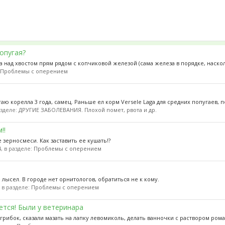
опугая?
ла над хвостом прям рядом с копчиковой железой (сама железа в порядке, насколь
:
Проблемы с оперением
 корелла 3 года, самец. Раньше ел корм Versele Laga для средних попугаев, п
разделе:
ДРУГИЕ ЗАБОЛЕВАНИЯ. Плохой помет, рвота и др.
!!
 зерносмеси. Как заставить ее кушать!?
4, в разделе:
Проблемы с оперением
 лысел. В городе нет орнитологов, обратиться не к кому.
, в разделе:
Проблемы с оперением
ется! Были у ветеринара
грибок, сказали мазать на лапку левомиколь, делать ванночки с раствором ромаш