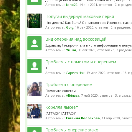
Автор темы:
karat22
,
14 янв 2021
, ответов - 7, в разде
Попугай выдернул маховые перья
Что делать? Как быть? Орнитологов в Ижевске, наско
Автор темы:
Goig
,
16 сен 2020
, ответов - 0, в разделе:
Вид оперения над восковицей
Здравствуйте,прочитала много информации о попугаях
Автор темы:
Yuliia
,
30 авг 2020
, ответов - 1, в раздел
Проблемы с пометом и оперением.
Т
Автор темы:
Лариса Чак
,
19 июл 2020
, ответов - 13, в
Проблема с оперением
Помогите советом
Автор темы:
Albinaaa
,
7 май 2020
, ответов - 3, в разде
Корелла лысеет
[ATTACH] [ATTACH]
Автор темы:
Евгения Колоскова
,
11 апр 2020
, ответ
Проблемы оперение жако