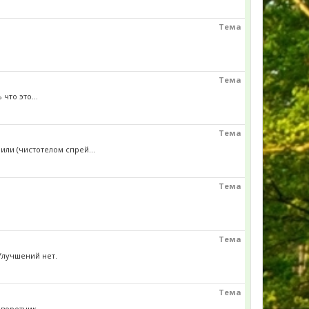
Тема
Тема
что это...
Тема
или (чистотелом спрей...
Тема
Тема
Улучшений нет.
Тема
воротник...