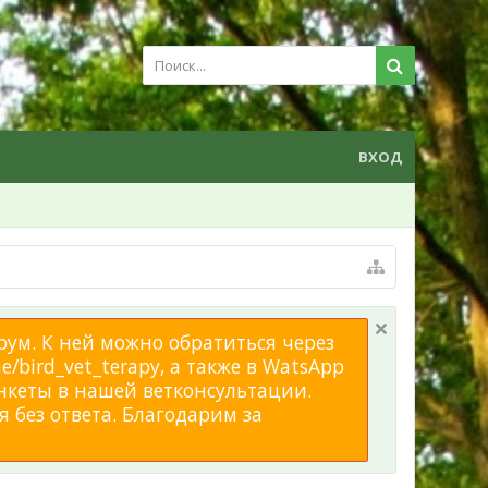
ВХОД
рум. К ней можно обратиться через
/bird_vet_terapy, а также в WatsApp
нкеты в нашей ветконсультации.
 без ответа. Благодарим за