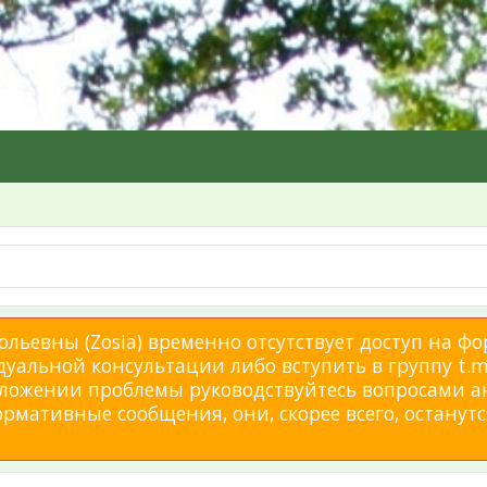
льевны (Zosia) временно отсутствует доступ на фо
дуальной консультации либо вступить в группу t.me
изложении проблемы руководствуйтесь вопросами а
мативные сообщения, они, скорее всего, останутся