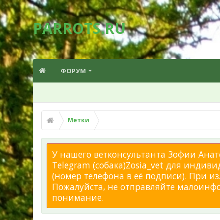
PARROTS.RU
ФОРУМ
Метки
У нашего ветконсультанта Зофии Анато
Telegram (собака)Zosia_vet для индиви
(номер телефона в её подписи). При 
Пожалуйста, не отправляйте малоинфор
понимание.