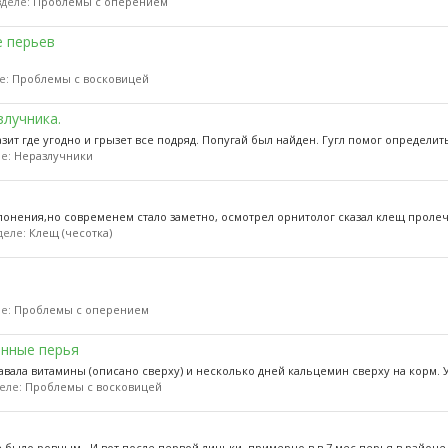
азделе:
Проблемы с оперением
е перьев
ле:
Проблемы с восковицей
злучника.
зит где угодно и грызет все подряд. Попугай был найден. Гугл помог определить 
ле:
Неразлучники
клонения,но современем стало заметно, осмотрел орнитолог сказал клещ пролеч
зделе:
Клещ (чесотка)
ле:
Проблемы с оперением
анные перья
авала витамины (описано сверху) и несколько дней кальцемин сверху на корм. 
деле:
Проблемы с восковицей
 было ровным . И вот после первой линьки, примерно в в 7 мес.перья в районе 