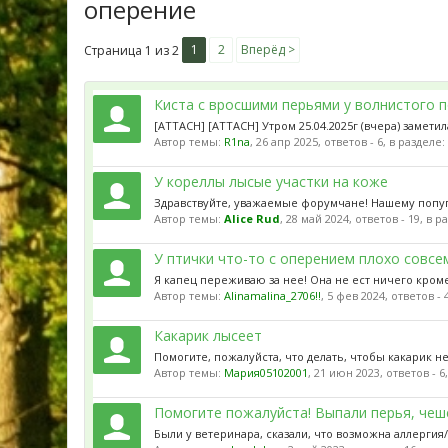
оперение
1
2
Вперёд >
Страница 1 из 2
Киста с вросшими перьями у волнистого п
[ATTACH] [ATTACH] Утром 25.04.2025г (вчера) замети
Автор темы:
R1na
,
26 апр 2025
, ответов - 6, в разделе
У кореллы лысые участки на коже
Здравствуйте, уважаемые форумчане! Нашему попугаю
Автор темы:
Alice Rud
,
28 май 2024
, ответов - 19, в 
У птички что-то с оперением плохо совсем
Я капец переживаю за нее! Она не ест ничего кроме
Автор темы:
Alinamalina_2706!!
,
5 фев 2024
, ответов - 
Какарик лысеет
Помогите, пожалуйста, что делать, чтобы какарик не
Автор темы:
Мария05102001
,
21 июн 2023
, ответов - 6
Помогите пожалуйста! Выпали перья, чеш
Были у ветеринара, сказали, что возможна аллергия/