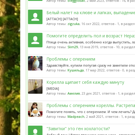
Автор темы:
olegglobav
,
2 май 2023
, ответов - 16, в р
Белый налет на клюве и лапках, выпадени
[ATTACH] [ATTACH]
Автор темы:
zigzuka
,
16 окт 2022
, ответов - 1, в разде
Помогите определить пол и возраст Нера
Птица очень активная, особенно когда выпустить, ла
Автор темы:
Slim29
,
13 янв 2019
, ответов - 10, в разде
Проблемы с оперением
Здравствуйте, купили попугая сразу не заметили от
Автор темы:
Кушильда
,
17 мар 2022
, ответов - 0, в ра
Корелла щипает себя каждую минуту
[MEDIA]
Автор темы:
Амелия
,
23 дек 2021
, ответов - 1, в разде
Проблемы с оперением кореллы. Растреп
Помогите понять, что с оперением. И чем лечить? Д
Автор темы:
Madpeach
,
2 май 2021
, ответов - 1, в раз
"Завитки" это ген хохлатости?
Добрый день! Взяли птенчика самца чеха , оперение