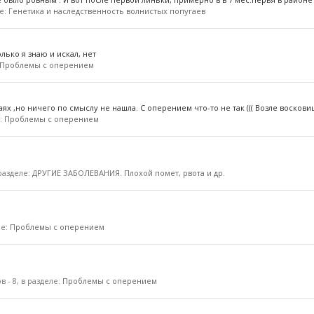
ле:
Генетика и наследственность волнистых попугаев
лько я знаю и искал, нет
Проблемы с оперением
 ,но ничего по смыслу не нашла. С оперением что-то не так ((( Возле восковиц
е:
Проблемы с оперением
 разделе:
ДРУГИЕ ЗАБОЛЕВАНИЯ. Плохой помет, рвота и др.
ле:
Проблемы с оперением
ов - 8, в разделе:
Проблемы с оперением