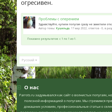
огресивен.
Проблемы с оперением
Здравствуйте, купили попугая сразу не заметили от
Автор темы:
Кушильда
,
17 мар 2022
, ответов - 0, в ра
Показано результатов: с 1 по 1 из 1.
Русский
О нас
Parrots.ru задумывался как сайт о волнистых попугаях, 
полезной информацией о попугаях. Мы стремимся пр
домашних условиях, профессиональные статьи о селек