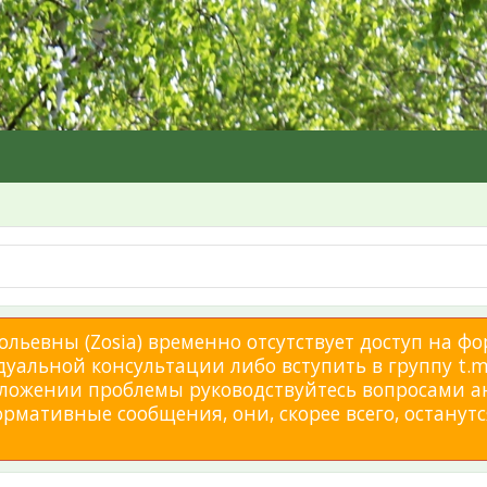
льевны (Zosia) временно отсутствует доступ на фо
дуальной консультации либо вступить в группу t.me
изложении проблемы руководствуйтесь вопросами а
мативные сообщения, они, скорее всего, останутся