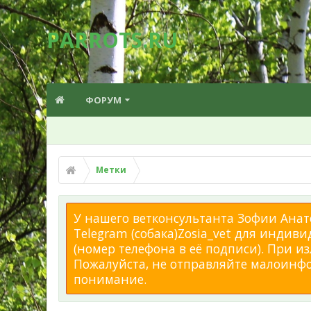
PARROTS.RU
ФОРУМ
Метки
У нашего ветконсультанта Зофии Анато
Telegram (собака)Zosia_vet для индиви
(номер телефона в её подписи). При 
Пожалуйста, не отправляйте малоинфор
понимание.