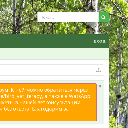
ВХОД
рум. К ней можно обратиться через
/bird_vet_terapy, а также в WatsApp
нкеты в нашей ветконсультации.
 без ответа. Благодарим за