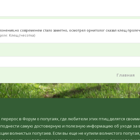
клонения,но современем стало заметно, осмотрел орнитолог сказал клещ пролеч
зделе:
Клещ (чесотка)
Главная
но перерос в Форум о попугаях, где любители этих птиц делятся свои
еподнести самую достоверную и полезную информацию об уходе за в
ции волнистых попугаев. Если вы еще не купили волнистого попугая,