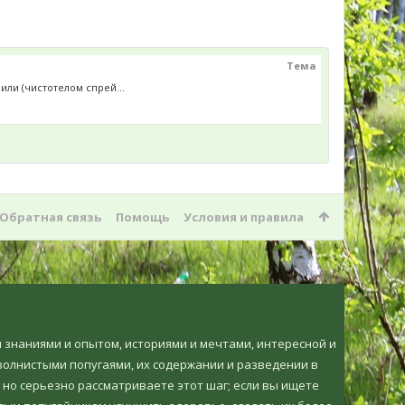
Тема
или (чистотелом спрей...
Обратная связь
Помощь
Условия и правила
ми знаниями и опытом, историями и мечтами, интересной и
олнистыми попугаями, их содержании и разведении в
 но серьезно рассматриваете этот шаг; если вы ищете