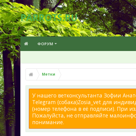
PARROTS.RU
ФОРУМ
Метки
У нашего ветконсультанта Зофии Анато
Telegram (собака)Zosia_vet для индиви
(номер телефона в её подписи). При 
Пожалуйста, не отправляйте малоинфор
понимание.