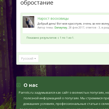
обростание
Нарост восковицы
Добрый день! Вот моя красотуля, очень за нее волн
Автор темы:
Danaynay
,
28 фев 2017
, ответов - 3, в ра
Показано результатов: с 1 по 1 из 1.
Русский
О нас
Parrots.ru задумывался как сайт о волнистых попугаях, 
полезной информацией о попугаях. Мы стремимся пр
домашних условиях, профессиональные статьи о селек