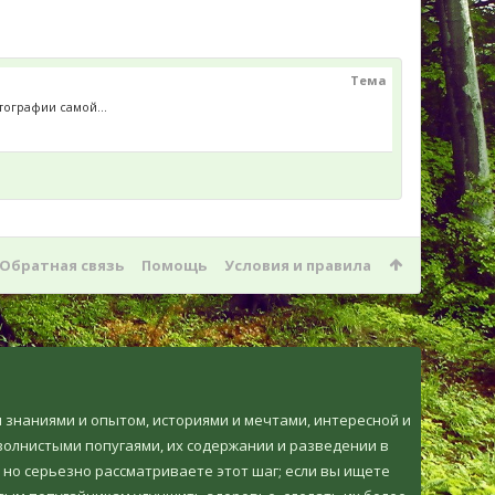
Тема
тографии самой...
Обратная связь
Помощь
Условия и правила
ми знаниями и опытом, историями и мечтами, интересной и
олнистыми попугаями, их содержании и разведении в
 но серьезно рассматриваете этот шаг; если вы ищете