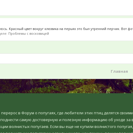
уюсь. Красный цвет вокруг клювика на перьях это был утренний перчик. Вот фо
зделе:
Проблемы с восковицей
Главная
но перерос в Форум о попугаях, где любители этих птиц делятся свои
еподнести самую достоверную и полезную информацию об уходе за в
ции волнистых попугаев. Если вы еще не купили волнистого попугая,