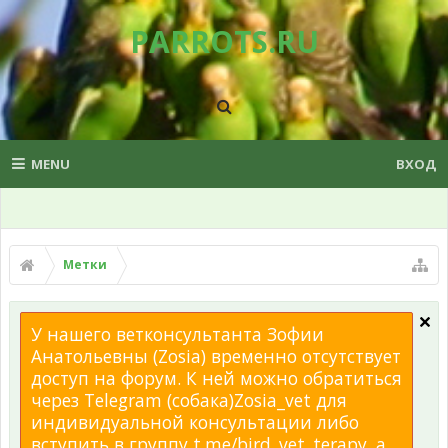
PARROTS.RU
MENU
ВХОД
Метки
У нашего ветконсультанта Зофии
Анатольевны (Zosia) временно отсутствует
доступ на форум. К ней можно обратиться
через Telegram (собака)Zosia_vet для
индивидуальной консультации либо
вступить в группу t.me/bird_vet_terapy, а