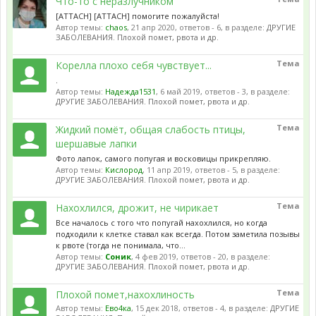
Что-то с неразлучником
[ATTACH] [ATTACH] помогите пожалуйста!
Автор темы:
chaos
,
21 апр 2020
, ответов - 6, в разделе:
ДРУГИЕ
ЗАБОЛЕВАНИЯ. Плохой помет, рвота и др.
Тема
Корелла плохо себя чувствует...
.
Автор темы:
Надежда1531
,
6 май 2019
, ответов - 3, в разделе:
ДРУГИЕ ЗАБОЛЕВАНИЯ. Плохой помет, рвота и др.
Тема
Жидкий помёт, общая слабость птицы,
шершавые лапки
Фото лапок, самого попугая и восковицы прикрепляю.
Автор темы:
Кислород
,
11 апр 2019
, ответов - 5, в разделе:
ДРУГИЕ ЗАБОЛЕВАНИЯ. Плохой помет, рвота и др.
Тема
Нахохлился, дрожит, не чирикает
Все началось с того что попугай нахохлился, но когда
подходили к клетке ставал как всегда. Потом заметила позывы
к рвоте (тогда не понимала, что...
Автор темы:
Соник
,
4 фев 2019
, ответов - 20, в разделе:
ДРУГИЕ ЗАБОЛЕВАНИЯ. Плохой помет, рвота и др.
Тема
Плохой помет,нахохлиность
Автор темы:
Ево4ка
,
15 дек 2018
, ответов - 4, в разделе:
ДРУГИЕ