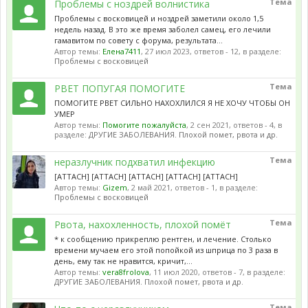
Тема
Проблемы с ноздрей волнистика
Проблемы с восковицей и ноздрей заметили около 1,5
недель назад. В это же время заболел самец, его лечили
гамавитом по совету с форума, результата...
Автор темы:
Елена7411
,
27 июл 2023
, ответов - 12, в разделе:
Проблемы с восковицей
Тема
РВЕТ ПОПУГАЯ ПОМОГИТЕ
ПОМОГИТЕ РВЕТ СИЛЬНО НАХОХЛИЛСЯ Я НЕ ХОЧУ ЧТОБЫ ОН
УМЕР
Автор темы:
Помогите пожалуйста
,
2 сен 2021
, ответов - 4, в
разделе:
ДРУГИЕ ЗАБОЛЕВАНИЯ. Плохой помет, рвота и др.
Тема
неразлучник подхватил инфекцию
[ATTACH] [ATTACH] [ATTACH] [ATTACH] [ATTACH]
Автор темы:
Gizem
,
2 май 2021
, ответов - 1, в разделе:
Проблемы с восковицей
Тема
Рвота, нахохленность, плохой помёт
* к сообщению прикреплю рентген, и лечение. Столько
времени мучаем его этой попойкой из шприца по 3 раза в
день, ему так не нравится, кричит,...
Автор темы:
vera8frolova
,
11 июл 2020
, ответов - 7, в разделе:
ДРУГИЕ ЗАБОЛЕВАНИЯ. Плохой помет, рвота и др.
Тема