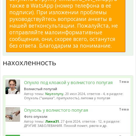
также в WatsApp (номер телефона в её
подписи). При изложении проблемы
руководствуйтесь вопросами анкеты в
нашей ветконсультации. Пожалуйста, не
отправляйте малоинформативные
сообщения, они, скорее всего, останутся
без ответа. Благодарим за понимание.
нахохленность
Тема
Опухло под клоакой у волнистого попугая
Волнистый попугай
Автор темы:
Nayeonyny
,
20 июл 2024
, ответов - 4, в разделе:
Опухоль ("шишка", припухлость), липома у попугая
Тема
Опухоль у волнистого попугая
Фото опухоли
Автор темы:
Лина31
,
27 фев 2024
, ответов - 12, в разделе:
ДРУГИЕ ЗАБОЛЕВАНИЯ. Плохой помет, рвота и др.