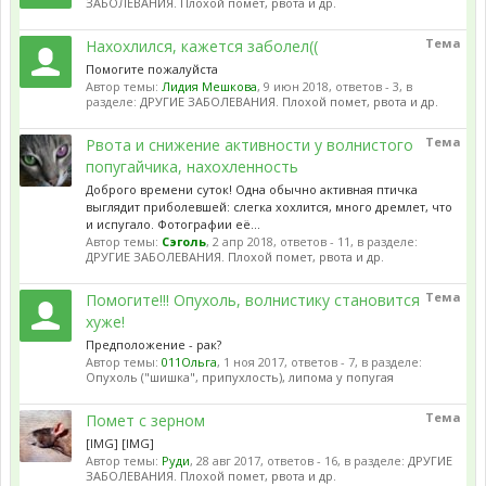
ЗАБОЛЕВАНИЯ. Плохой помет, рвота и др.
Тема
Нахохлился, кажется заболел((
Помогите пожалуйста
Автор темы:
Лидия Мешкова
,
9 июн 2018
, ответов - 3, в
разделе:
ДРУГИЕ ЗАБОЛЕВАНИЯ. Плохой помет, рвота и др.
Тема
Рвота и снижение активности у волнистого
попугайчика, нахохленность
Доброго времени суток! Одна обычно активная птичка
выглядит приболевшей: слегка хохлится, много дремлет, что
и испугало. Фотографии её...
Автор темы:
Сэголь
,
2 апр 2018
, ответов - 11, в разделе:
ДРУГИЕ ЗАБОЛЕВАНИЯ. Плохой помет, рвота и др.
Тема
Помогите!!! Опухоль, волнистику становится
хуже!
Предположение - рак?
Автор темы:
011Ольга
,
1 ноя 2017
, ответов - 7, в разделе:
Опухоль ("шишка", припухлость), липома у попугая
Тема
Помет с зерном
[IMG] [IMG]
Автор темы:
Руди
,
28 авг 2017
, ответов - 16, в разделе:
ДРУГИЕ
ЗАБОЛЕВАНИЯ. Плохой помет, рвота и др.