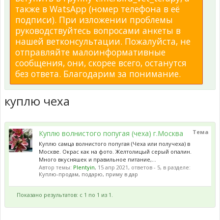
также в WatsApp (номер телефона в её
подписи). При изложении проблемы
руководствуйтесь вопросами анкеты в
нашей ветконсультации. Пожалуйста, не
отправляйте малоинформативные
сообщения, они, скорее всего, останутся
без ответа. Благодарим за понимание.
куплю чеха
Тема
Куплю волнистого попугая (чеха) г.Москва
Куплю самца волнистого попугая (Чеха или получеха) в
Москве. Окрас как на фото. Желтолицый серый опалин.
Много вкусняшек и правильное питание,...
Автор темы:
Plentyin
,
15 апр 2021
, ответов - 5, в разделе:
Куплю-продам, подарю, приму в дар
Показано результатов: с 1 по 1 из 1.