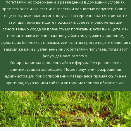
попугаями, их содержании и разведении в домашних условиях,
профессиональные статьи о селекции волнистых попугаев. Если вы
еще не купили волнистого попугая, но серьезно рассматриваете
этот шаг; если вы ищете подсказки, советы и рекомендации
относительно ухода за волнистыми попугаями; если вы ищете, как
помочь вашим волнистым попугайчикам улучшить здоровье,
сделать их более счастливыми; или если вы просто ищете общения с
такими же как вы увлеченными любителями попугаев, тогда этот
форум для вас! Parrots.ru
Копирование материалов сайта и форума без разрешения
администрации запрещено. После получения разрешения
администрации при копировании материалов прямая ссылка на
оригинал, c указанием сайта и автора материала обязательна.
Forum software by XenForo™
Quality Add-Ons by WMTech
Перевод:
XF-Russia.ru
Theme designed by
Audentio Design
.