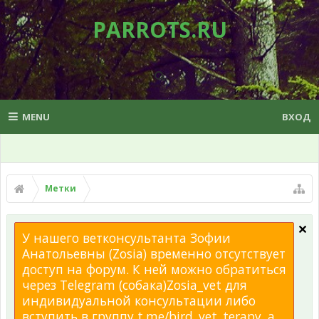
PARROTS.RU
MENU
ВХОД
Метки
У нашего ветконсультанта Зофии
Анатольевны (Zosia) временно отсутствует
доступ на форум. К ней можно обратиться
через Telegram (собака)Zosia_vet для
индивидуальной консультации либо
вступить в группу t.me/bird_vet_terapy, а