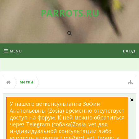
PARROTS.RU
MENU
ВХОД
Метки
У нашего ветконсультанта Зофии
Анатольевны (Zosia) временно отсутствует
доступ на форум. К ней можно обратиться
через Telegram (собака)Zosia_vet для
индивидуальной консультации либо
вступить в группу t.me/bird_vet_terapy, а