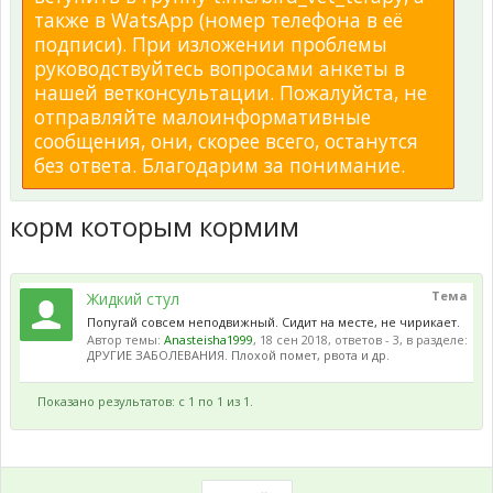
также в WatsApp (номер телефона в её
подписи). При изложении проблемы
руководствуйтесь вопросами анкеты в
нашей ветконсультации. Пожалуйста, не
отправляйте малоинформативные
сообщения, они, скорее всего, останутся
без ответа. Благодарим за понимание.
корм которым кормим
Тема
Жидкий стул
Попугай совсем неподвижный. Сидит на месте, не чирикает.
Автор темы:
Anasteisha1999
,
18 сен 2018
, ответов - 3, в разделе:
ДРУГИЕ ЗАБОЛЕВАНИЯ. Плохой помет, рвота и др.
Показано результатов: с 1 по 1 из 1.