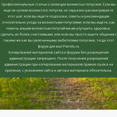
профессиональные статьи о селекции волнистых попугаев. Если вы
еще не купили волнистого попугая, но серьезно рассматриваете
этот шаг; если вы ищете подсказки, советы и рекомендации
относительно ухода за волнистыми попугаями; если вы ищете, как
помочь вашим волнистым попугайчикам улучшить здоровье,
сделать их более счастливыми; или если вы просто ищете общения с
такими же как вы увлеченными любителями попугаев, тогда этот
форум для вас! Parrots.ru
Копирование материалов сайта и форума без разрешения
администрации запрещено. После получения разрешения
администрации при копировании материалов прямая ссылка на
оригинал, c указанием сайта и автора материала обязательна.
Forum software by XenForo™
Quality Add-Ons by WMTech
Перевод:
XF-Russia.ru
Theme designed by
Audentio Design
.