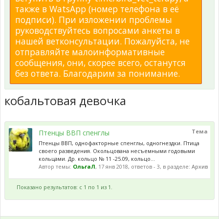
также в WatsApp (номер телефона в её
подписи). При изложении проблемы
руководствуйтесь вопросами анкеты в
нашей ветконсультации. Пожалуйста, не
отправляйте малоинформативные
сообщения, они, скорее всего, останутся
без ответа. Благодарим за понимание.
кобальтовая девочка
Тема
Птенцы ВВП спенглы
Птенцы ВВП, однофакторные спенглы, одногнездки. Птица
своего разведения. Окольцована несъемными годовыми
кольцами. Др. кольцо № 11 -25.09, кольцо...
Автор темы:
ОльгаЛ
,
17 янв 2018
, ответов - 3, в разделе:
Архив
Показано результатов: с 1 по 1 из 1.