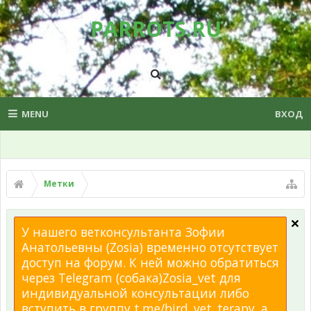
PARROTS.RU
MENU
ВХОД
Метки
У нашего ветконсультанта Зофии
Анатольевны (Zosia) временно отсутствует
доступ на форум. К ней можно обратиться
через Telegram (собака)Zosia_vet для
индивидуальной консультации либо
вступить в группу t.me/bird_vet_terapy, а