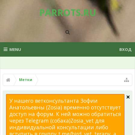
PARROTS.RU
MENU
ВХОД
Метки
У нашего ветконсультанта Зофии
Анатольевны (Zosia) временно отсутствует
доступ на форум. К ней можно обратиться
через Telegram (собака)Zosia_vet для
индивидуальной консультации либо
вступить в группу t.me/bird_vet_terapy, а