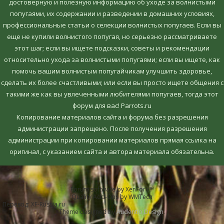
достоверную и полезную информацию об уходе за волнистыми
попугаями, их содержании и разведении в домашних условиях,
профессиональные статьи о селекции волнистых попугаев. Если вы
еще не купили волнистого попугая, но серьезно рассматриваете
этот шаг; если вы ищете подсказки, советы и рекомендации
относительно ухода за волнистыми попугаями; если вы ищете, как
помочь вашим волнистым попугайчикам улучшить здоровье,
сделать их более счастливыми; или если вы просто ищете общения с
такими же как вы увлеченными любителями попугаев, тогда этот
форум для вас! Parrots.ru
Копирование материалов сайта и форума без разрешения
администрации запрещено. После получения разрешения
администрации при копировании материалов прямая ссылка на
оригинал, c указанием сайта и автора материала обязательна.
Forum software by XenForo™
Quality Add-Ons by WMTech
Перевод:
XF-Russia.ru
Theme designed by
Audentio Design
.