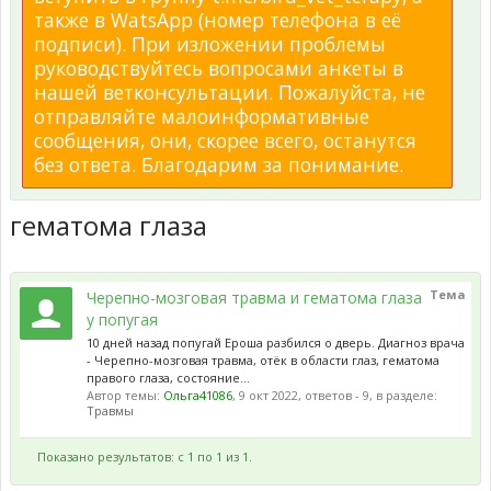
также в WatsApp (номер телефона в её
подписи). При изложении проблемы
руководствуйтесь вопросами анкеты в
нашей ветконсультации. Пожалуйста, не
отправляйте малоинформативные
сообщения, они, скорее всего, останутся
без ответа. Благодарим за понимание.
гематома глаза
Тема
Черепно-мозговая травма и гематома глаза
у попугая
10 дней назад попугай Ероша разбился о дверь. Диагноз врача
- Черепно-мозговая травма, отёк в области глаз, гематома
правого глаза, состояние...
Автор темы:
Ольга41086
,
9 окт 2022
, ответов - 9, в разделе:
Травмы
Показано результатов: с 1 по 1 из 1.