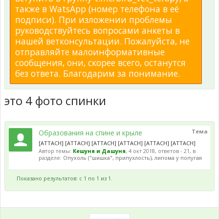
также в WatsApp (номер телефона в её
подписи). При изложении проблемы
руководствуйтесь вопросами анкеты в
нашей ветконсультации. Пожалуйста, не
отправляйте малоинформативные
сообщения, они, скорее всего, останутся
без ответа. Благодарим за понимание.
это 4 фото спинки
Тема
Образования на спине и крыле
[ATTACH] [ATTACH] [ATTACH] [ATTACH] [ATTACH] [ATTACH]
Автор темы:
Кешуня и Дашуня
,
4 окт 2018
, ответов - 21, в
разделе:
Опухоль ("шишка", припухлость), липома у попугая
Показано результатов: с 1 по 1 из 1.