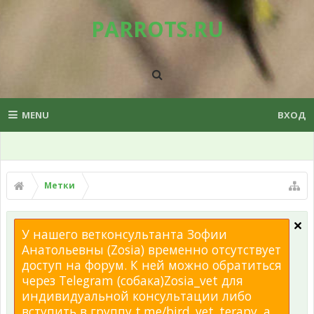
PARROTS.RU
MENU
ВХОД
Метки
У нашего ветконсультанта Зофии
Анатольевны (Zosia) временно отсутствует
доступ на форум. К ней можно обратиться
через Telegram (собака)Zosia_vet для
индивидуальной консультации либо
вступить в группу t.me/bird_vet_terapy, а