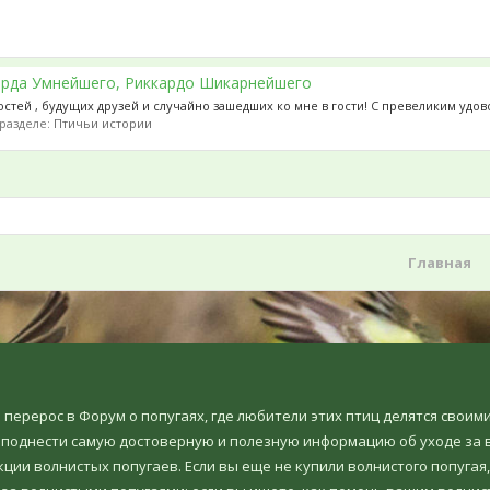
арда Умнейшего, Риккардо Шикарнейшего
остей , будущих друзей и случайно зашедших ко мне в гости! С превеликим удов
в разделе:
Птичьи истории
Главная
но перерос в Форум о попугаях, где любители этих птиц делятся свои
еподнести самую достоверную и полезную информацию об уходе за в
ции волнистых попугаев. Если вы еще не купили волнистого попугая,