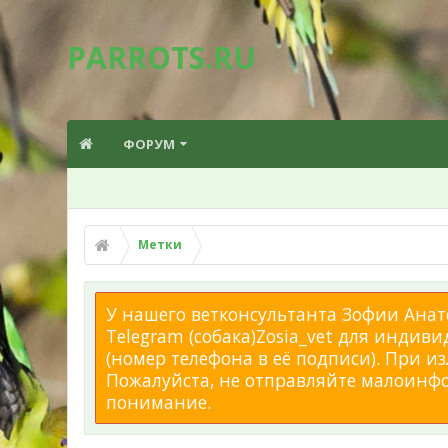
PARROTS.RU
ФОРУМ
Метки
У нашего ветконсультанта Зофии Анато
Telegram (собака)Zosia_vet для индиви
(номер телефона в её подписи). При 
Пожалуйста, не отправляйте малоинфор
понимание.