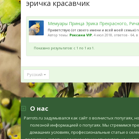
эричка красавчик
Мемуары Принца Эрика Прекрасного, Рич
Приветствую (от своего имени и всей моей семьи) г
Автор темы:
Роксана VIP
,
4 июл 2018
, ответов - 64, 
Показано результатов: с 1 по 1 из 1.
Русский
О нас
Parrots.ru задумывался как сайт о волнистых попугаях, 
полезной информацией о попугаях. Мы стремимся пр
домашних условиях, профессиональные статьи о селек