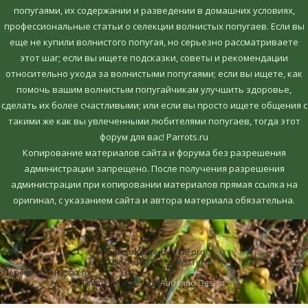
попугаями, их содержании и разведении в домашних условиях,
профессиональные статьи о селекции волнистых попугаев. Если вы
еще не купили волнистого попугая, но серьезно рассматриваете
этот шаг; если вы ищете подсказки, советы и рекомендации
относительно ухода за волнистыми попугаями; если вы ищете, как
помочь вашим волнистым попугайчикам улучшить здоровье,
сделать их более счастливыми; или если вы просто ищете общения с
такими же как вы увлеченными любителями попугаев, тогда этот
форум для вас! Parrots.ru
Копирование материалов сайта и форума без разрешения
администрации запрещено. После получения разрешения
администрации при копировании материалов прямая ссылка на
оригинал, c указанием сайта и автора материала обязательна.
Forum software by XenForo™
Quality Add-Ons by WMTech
Перевод:
XF-Russia.ru
Theme designed by
Audentio Design
.