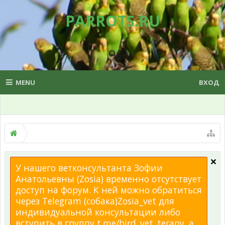
PARROTS.RU
MENU
ВХОД
У нашего ветконсультанта Зофии
Анатольевны (Zosia) временно отсутствует
доступ на форум. К ней можно обратиться
через Telegram (собака)Zosia_vet для
индивидуальной консультации либо
вступить в группу t.me/bird_vet_terapy, а