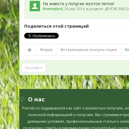
На животе у попугая желтое пятно!
Ilovеmybird
,
26 апр 2014
, в разделе:
ДРУГИЕ ЗАБОЛ
Поделиться этой страницей
Форум
Ветеринарная консультация
К
Русский
О нас
Parrots.ru задумывался как сайт о волнистых попугаях, 
полезной информацией о попугаях. Мы стремимся пр
домашних условиях, профессиональные статьи о селек
подсказки, советы и рекомендации относительно ухода