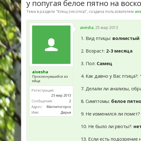
у попугая белое пятно на воск
Тема в разделе "
Клещ (чесотка)
", создана пользователем
aiv
aivesha
,
25 мар 2013
1. Вид птицы:
волнистый 
2. Возраст:
2-3 месяца
3. Пол:
Самец
aivesha
4. Как давно у Вас птица?:
Проклюнувшийся из
яйца
7. Делали ли анализы, обр
Регистрация:
25 мар 2013
8. Симптомы:
белое пятно
Сообщения:
2
Адрес:
Магнитогорск
Имя:
Дарья
9. Не изменился ли помет?
10. Не было ли рвоты?:
не
13. Если есть подозрение