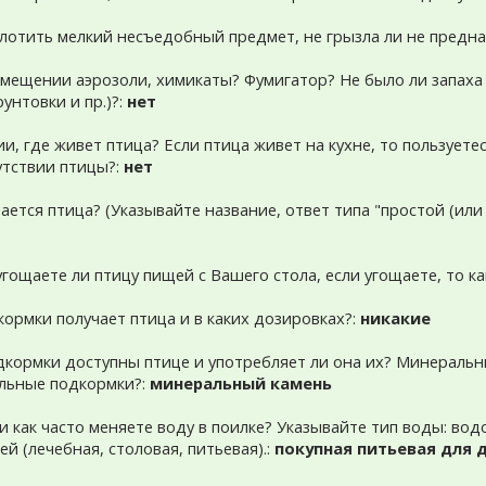
оглотить мелкий несъедобный предмет, не грызла ли не предн
помещении аэрозоли, химикаты? Фумигатор? Не было ли запаха 
унтовки и пр.)?:
нет
ии, где живет птица? Если птица живет на кухне, то пользует
утствии птицы?:
нет
ается птица? (Указывайте название, ответ типа "простой (ил
 угощаете ли птицу пищей с Вашего стола, если угощаете, то к
кормки получает птица и в каких дозировках?:
никакие
дкормки доступны птице и употребляет ли она их? Минеральн
льные подкормки?:
минеральный камень
 и как часто меняете воду в поилке? Указывайте тип воды: во
ей (лечебная, столовая, питьевая).:
покупная питьевая для 