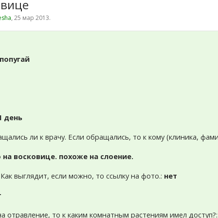
овице
esha
,
25 мар 2013
.
попугай
1 день
ащались ли к врачу. Если обращались, то к кому (клиника, фам
 на восковице. похоже на слоение.
 Как выглядит, если можно, то ссылку на фото.:
нет
т
 на отравление, то к каким комнатным растениям имел доступ?