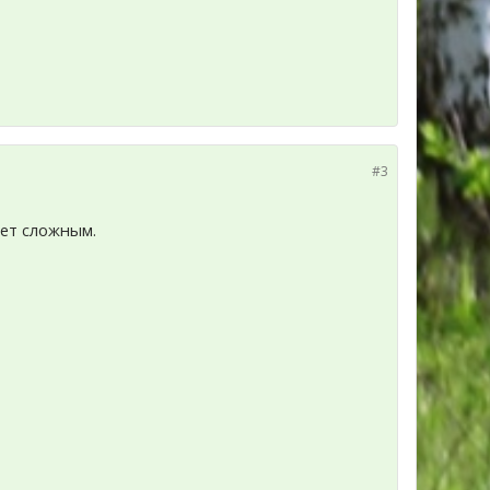
#3
дет сложным.