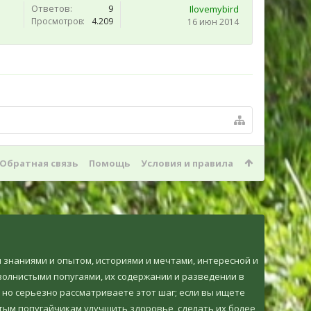
Ответов:
9
Ilovеmybird
Просмотров:
4.209
16 июн 2014
Обратная связь
Помощь
Условия и правила
ми знаниями и опытом, историями и мечтами, интересной и
олнистыми попугаями, их содержании и разведении в
 но серьезно рассматриваете этот шаг; если вы ищете
тым попугайчикам улучшить здоровье, сделать их более