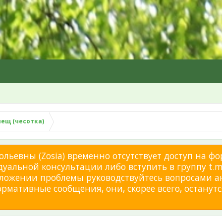
лещ (чесотка)
льевны (Zosia) временно отсутствует доступ на фо
дуальной консультации либо вступить в группу t.me
изложении проблемы руководствуйтесь вопросами а
мативные сообщения, они, скорее всего, останутся