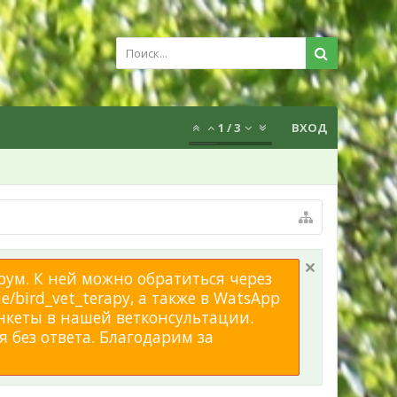
1
/
3
ВХОД
рум. К ней можно обратиться через
/bird_vet_terapy, а также в WatsApp
нкеты в нашей ветконсультации.
 без ответа. Благодарим за