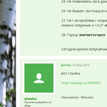
23. Не появлялись ли в до
25. Не бывает ли птица в
27. Нет ли проблем с опе
ломкое оперение и т.п.)?:
л
28. Город:
магнитогорск
Сегодня купили попугайчи
aivesha
,
25 мар 2013
вот ссылка
http://upwap.ru/3059453
Перезалила - Marussia
aivesha
Проклюнувшийся из
яйца