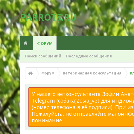
PARROTS.RU
ФОРУМ
Поиск сообщений
Последние сообщения
Форум
Ветеринарная консультация
К
У нашего ветконсультанта Зофии Анато
Telegram (собака)Zosia_vet для индиви
(номер телефона в её подписи). При 
Пожалуйста, не отправляйте малоинфор
понимание.