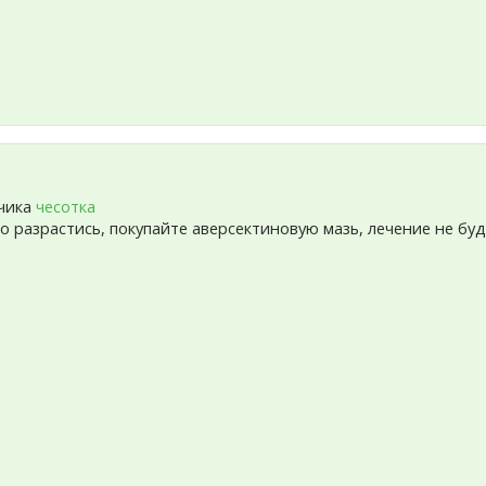
йчика
чесотка
но разрастись, покупайте аверсектиновую мазь, лечение не бу