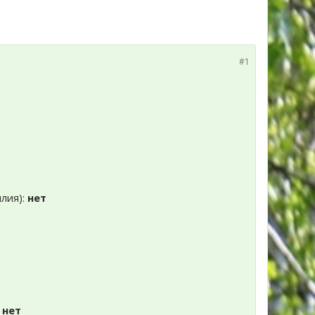
#1
илия):
нет
:
нет