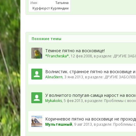
Имя:
Татьяна
Курфюрст Курляндии
Похожие темы
Тёмное пятно на восковице!
*Francheska*
,
12 фев 2008
, в разделе:
ДРУГИЕ ЗАБО
Волнистик. странное пятно на восковице и
AlinaStern
,
3 янв 2013
, в разделе:
ДРУГИЕ ЗАБОЛЕВА
У волнитого попугая-самца нарост на вос
Mykakoks
,
5 фев 2013
, в разделе:
Проблемы с воск
Коричневое пятно на восковице не проход
Мультяшный
,
9 авг 2013
, в разделе:
Проблемы с