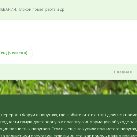
ЕВАНИЯ. Плохой помет, рвота и др.
лещ (чесотка)
Главная
но перерос в Форум о попугаях, где любители этих птиц делятся свои
еподнести самую достоверную и полезную информацию об уходе за в
ции волнистых попугаев. Если вы еще не купили волнистого попугая,
 за волнистыми попугаями; если вы ищете, как помочь вашим волнис