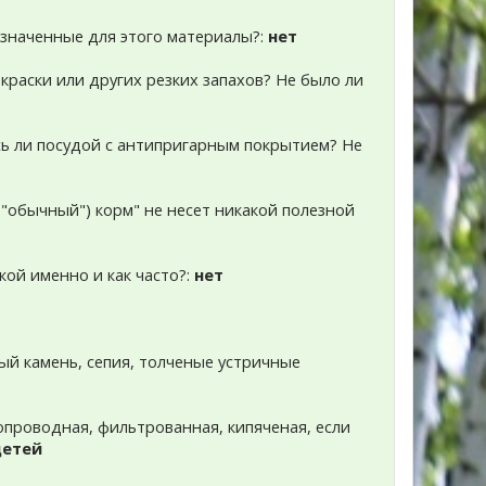
азначенные для этого материалы?:
нет
краски или других резких запахов? Не было ли
есь ли посудой с антипригарным покрытием? Не
и "обычный") корм" не несет никакой полезной
акой именно и как часто?:
нет
ый камень, сепия, толченые устричные
допроводная, фильтрованная, кипяченая, если
детей