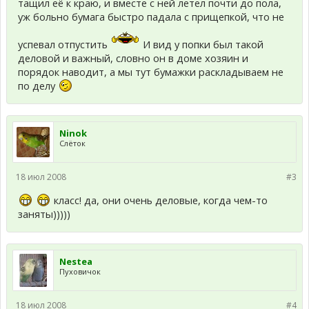
тащил её к краю, и вместе с ней летел почти до пола,
уж больно бумага быстро падала с прищепкой, что не
успевал отпустить
И вид у попки был такой
деловой и важный, словно он в доме хозяин и
порядок наводит, а мы тут бумажки раскладываем не
по делу
Ninok
Слёток
18 июл 2008
#3
класс! да, они очень деловые, когда чем-то
заняты)))))
Nestea
Пуховичок
18 июл 2008
#4