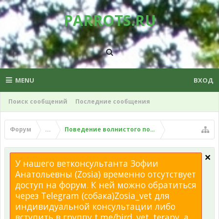
PARROTS.RU
MENU
ВХОД
Поиск сообщений
Последние сообщения
Форум
...
Поведение волнистого попугая
У нашего ветконсультанта Зофии
Анатольевны (Zosia) временно отсутствует
доступ на форум. К ней можно обратиться
через Telegram (собака)Zosia_vet для
индивидуальной консультации либо
вступить в группу t.me/bird_vet_terapy, а