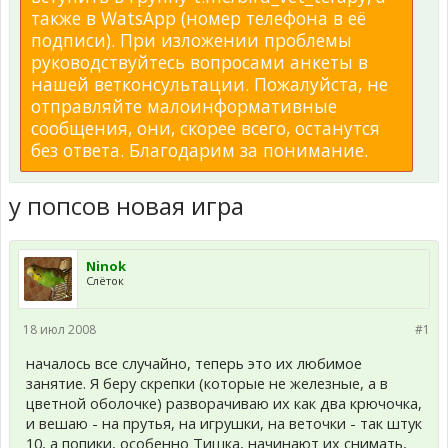
также в WatsApp (номер телефона в её
подписи). При изложении проблемы
руководствуйтесь вопросами анкеты в
нашей ветконсультации. Пожалуйста, не
отправляйте малоинформативные
сообщения, они, скорее всего, останутся
без ответа. Благодарим за понимание.
у попсов новая игра
Ninok
Слёток
18 июл 2008
#1
началось все случайно, теперь это их любимое
занятие. Я беру скрепки (которые не железные, а в
цветной оболочке) разворачиваю их как два крючочка,
и вешаю - на прутья, на игрушки, на веточки - так штук
10, а попики, особенно Тишка, начинают их снимать,