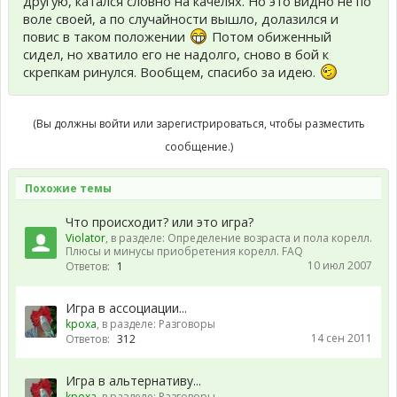
другую, катался словно на качелях. Но это видно не по
воле своей, а по случайности вышло, долазился и
повис в таком положении
Потом обиженный
сидел, но хватило его не надолго, сново в бой к
скрепкам ринулся. Вообщем, спасибо за идею.
(Вы должны войти или зарегистрироваться, чтобы разместить
сообщение.)
Похожие темы
Что происходит? или это игра?
Violator
, в разделе:
Определение возраста и пола корелл.
Плюсы и минусы приобретения корелл. FAQ
10 июл 2007
Ответов:
1
Игра в ассоциации...
kpoxa
, в разделе:
Разговоры
14 сен 2011
Ответов:
312
Игра в альтернативу...
kpoxa
, в разделе:
Разговоры