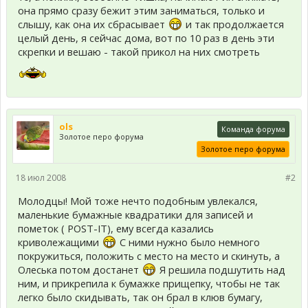
она прямо сразу бежит этим заниматься, только и
слышу, как она их сбрасывает
и так продолжается
целый день, я сейчас дома, вот по 10 раз в день эти
скрепки и вешаю - такой прикол на них смотреть
ols
Команда форума
Золотое перо форума
Золотое перо форума
18 июл 2008
#2
Молодцы! Мой тоже нечто подобным увлекался,
маленькие бумажные квадратики для записей и
пометок ( POST-IT), ему всегда казались
криволежащими
С ними нужно было немного
покружиться, положить с место на место и скинуть, а
Олеська потом достанет
Я решила подшутить над
ним, и прикрепила к бумажке прищепку, чтобы не так
легко было скидывать, так он брал в клюв бумагу,