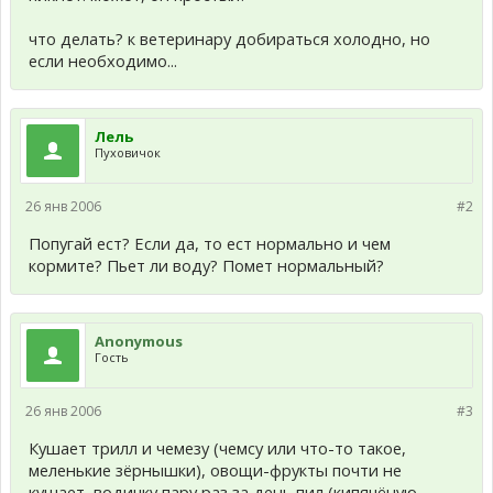
что делать? к ветеринару добираться холодно, но
если необходимо...
Лель
Пуховичок
26 янв 2006
#2
Попугай ест? Если да, то ест нормально и чем
кормите? Пьет ли воду? Помет нормальный?
Anonymous
Гость
26 янв 2006
#3
Кушает трилл и чемезу (чемсу или что-то такое,
меленькие зёрнышки), овощи-фрукты почти не
кушает, водичку пару раз за день пил (кипячёную,