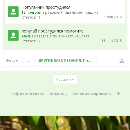
Попугайчик простудился
Temperons
, в разделе:
Птица чихает, кашляет
5 фев 2015
Ответов:
1
попугай простудился помогите
Альп
, в разделе:
Птица чихает, кашляет
11 апр 2015
Ответов:
2
Форум
...
ДРУГИЕ ЗАБОЛЕВАНИЯ. Плохой помет, рвота и д
Русский
Обратная связь
Помощь
Условия и правила