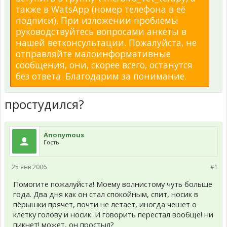
также в WatsApp (номер телефона в её
подписи). При изложении проблемы
руководствуйтесь вопросами анкеты в
нашей ветконсультации. Пожалуйста, не
отправляйте малоинформативные
сообщения, они, скорее всего, останутся
без ответа. Благодарим за понимание.
простудился?
Anonymous
Гость
25 янв 2006
#1
Помогите пожалуйста! Моему волнистому чуть больше
года. Два дня как он стал спокойным, спит, носик в
пёрышки прячет, почти не летает, иногда чешет о
клетку голову и носик. И говорить перестал вообще! ни
пикнет! может, он простыл?