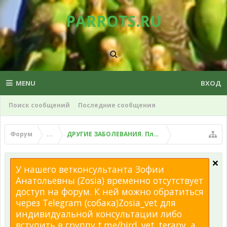
PARROTS.RU
MENU
ВХОД
Поиск сообщений
Последние сообщения
Форум
...
ДРУГИЕ ЗАБОЛЕВАНИЯ. Плохой помет, рвота и д
У нашего ветконсультанта Зофии
Анатольевны (Zosia) временно отсутствует
доступ на форум. К ней можно обратиться
через Telegram (собака)Zosia_vet для
индивидуальной консультации либо
вступить в группу t.me/bird_vet_terapy, а