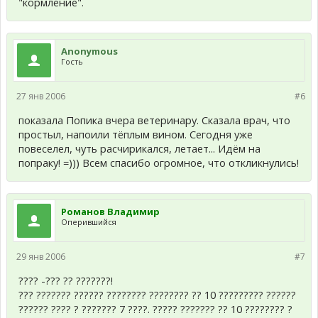
"кормление".
Anonymous
Гость
27 янв 2006
#6
показала Попика вчера ветеринару. Сказала врач, что
простыл, напоили тёплым вином. Сегодня уже
повеселел, чуть расчирикался, летает... Идём на
попраку! =))) Всем спасибо огромное, что откликнулись!
Романов Владимир
Оперившийся
29 янв 2006
#7
???? -??? ?? ???????!
??? ??????? ?????? ???????? ???????? ?? 10 ????????? ??????
?????? ???? ? ??????? 7 ????. ????? ??????? ?? 10 ???????? ?