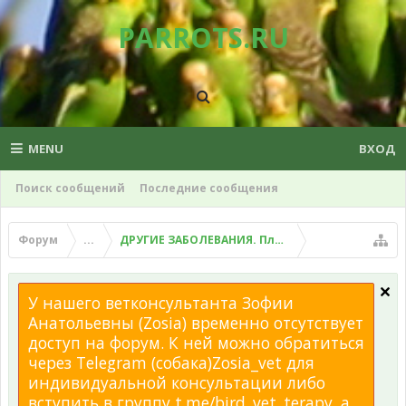
PARROTS.RU
MENU
ВХОД
Поиск сообщений
Последние сообщения
Форум
...
ДРУГИЕ ЗАБОЛЕВАНИЯ. Плохой помет, рвота и д
У нашего ветконсультанта Зофии
Анатольевны (Zosia) временно отсутствует
доступ на форум. К ней можно обратиться
через Telegram (собака)Zosia_vet для
индивидуальной консультации либо
вступить в группу t.me/bird_vet_terapy, а