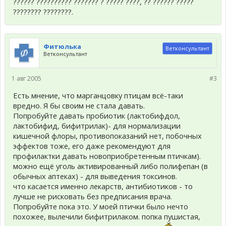
?????? ?????????? ??????? ? ????? ????, ?? ?????? ?????
???????? ????????.
Фитюлька
Ветконсультант
Ветконсультант
1 авг 2005
#3
Есть мнение, что марганцовку птицам всё-таки
вредно. Я бы своим не стала давать.
Попробуйте давать пробиотик (лактобифдол,
лактобифид, бифитрилак)- для нормализации
кишечной флоры, противопоказаний нет, побочных
эффектов тоже, его даже рекомендуют для
профилактки давать новоприобретенным птичкам).
можно ещё уголь активированный либо полифепан (в
обычных аптеках) - для выведения токсинов.
что касается именно лекарств, антибиотиков - то
лучше не рисковать без предписания врача.
Попробуйте пока это. У моей птички было нечто
похожее, вылечили бифитрилаком. попка пушистая,