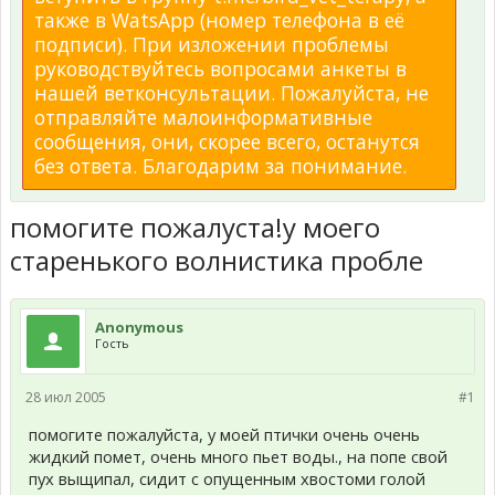
также в WatsApp (номер телефона в её
подписи). При изложении проблемы
руководствуйтесь вопросами анкеты в
нашей ветконсультации. Пожалуйста, не
отправляйте малоинформативные
сообщения, они, скорее всего, останутся
без ответа. Благодарим за понимание.
помогите пожалуста!у моего
старенького волнистика пробле
Anonymous
Гость
28 июл 2005
#1
помогите пожалуйста, у моей птички очень очень
жидкий помет, очень много пьет воды., на попе свой
пух выщипал, сидит с опущенным хвостоми голой