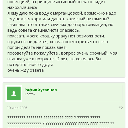
попенцией, в принципе активный.но чато сидит
нахохлившись
я ему даю пока воду с марганцовкой, возможно надо
ему пометя корм или давать какиениб витамины?
слышала что в таких случаях даютэротримицин, но
ведь совета специалиста опасаюсь.
показать моего крошку врачу нет возможности.
в руки он не дается, хотела посмотреть что с его
попой делать не показывает.
посоветуйте пожалуйста , вопрос очень срочный, моя
пташка уже в возрасте 12 лет, не хотелось бы
потерять своего друга.
очень жду ответа
Рафик Хусаинов
Слёток
30 июл 2005
#2
????????? ???????? ?????????? ???? ? ?????? ?????
????????????????? ? ????????? ?????? ?????. ???? ????? ??