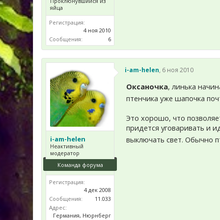
Проклюнувшийся из
яйца
Регистрация:
4 ноя 2010
Сообщения:
6
i-am-helen
,
6 ноя 2010
Оксаночка
, линька начин
птенчика уже шапочка поч
Это хорошо, что позволяет
придется уговаривать и и
i-am-helen
выключать свет. Обычно 
Неактивный
модератор
Команда форума
Регистрация:
4 дек 2008
Сообщения:
11.033
Адрес:
Германия, Нюрнберг