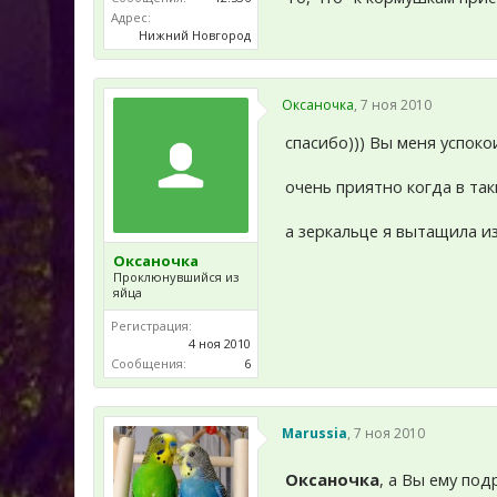
Адрес:
Нижний Новгород
Оксаночка
,
7 ноя 2010
спасибо))) Вы меня успоко
очень приятно когда в та
а зеркальце я вытащила из
Оксаночка
Проклюнувшийся из
яйца
Регистрация:
4 ноя 2010
Сообщения:
6
Marussia
,
7 ноя 2010
Оксаночка
, а Вы ему под