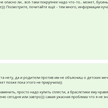
 не опасно ли... всё-таки покрупнее надо что-то... может, бусин
е))) Посмотрите, почитайте ещё - тем много, информации куч
ста нету, да и родители против им не объясниш о детских ме
ет позже пока этого не приручила))
заменить, просто надо купить сплести, а браслетики ему нрав
меню сегодня или завтро))) самая ужасная проблкма что я не 