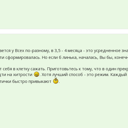
ается у Всех по-разному, в 3,5 - 4 месяца - это усредненное зн
ти сформировалась. Но если б линька, началась, Вы бы, конеч
 себя в клетку сажать. Приготовьтесь к тому, что в один прек
дти на хитрости
. Хотя лучший способ - это режим. Каждый 
птички быстро привыкают
.