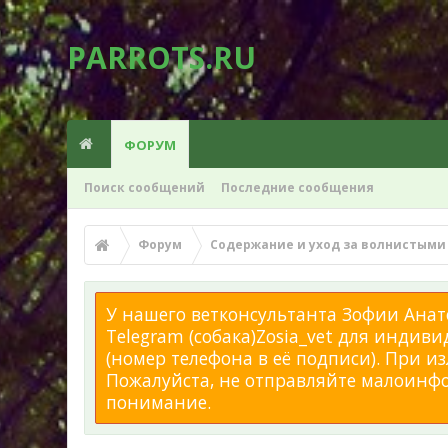
PARROTS.RU
ФОРУМ
Поиск сообщений
Последние сообщения
Форум
Содержание и уход за волнистыми
У нашего ветконсультанта Зофии Анато
Telegram (собака)Zosia_vet для индиви
(номер телефона в её подписи). При 
Пожалуйста, не отправляйте малоинфор
понимание.