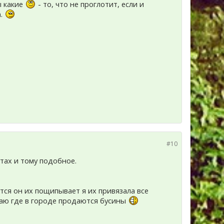
ы какие
- то, что не проглотит, если и
а.
#10
чтах и тому подобное.
ятся он их пощипывает я их привязала все
знаю где в городе продаются бусины