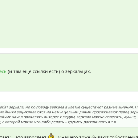
есь
(и там ещё ссылки есть) о зеркальцах.
бят зеркала, но по поводу зеркала в клетке существуют разные мнения. Н
угайчики зацикливаются на нем и целыми днями просиживают перед зерк
гайчик начал проявлять интерес к людям, зеркало можно повесить, лучше, 
, с которой можно что-либо делать – крутить, раскачивать и т.п
таёт" - это взрослеет
, у нашего тоже бывают "обострения