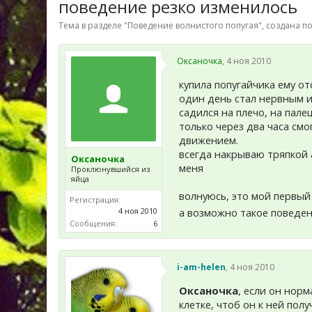
поведение резко изменилось
Тема в разделе "
Поведение волнистого попугая
", создана 
Оксаночка
,
4 ноя 2010
купила попугайчика ему от
один день стал нервным и
садился на плечо, на пале
только через два часа см
движением.
всегда накрываю тряпкой 
Оксаночка
меня
Проклюнувшийся из
яйца
волнуюсь, это мой первый
Регистрация:
4 ноя 2010
а возможно такое поведен
Сообщения:
6
i-am-helen
,
4 ноя 2010
Оксаночка
, если он нор
клетке, чтоб он к ней пол