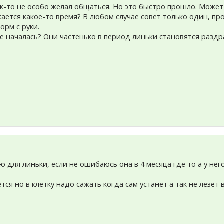
как-то не особо желал общаться. Но это быстро прошло. Може
ается какое-то время? В любом случае совет только один, п
орм с руки.
 не началась? Они частенько в период линьки становятся раз
 для линьки, если не ошибаюсь она в 4 месяца где то а у нег
тся но в клетку надо сажать когда сам устанет а так не лезет 