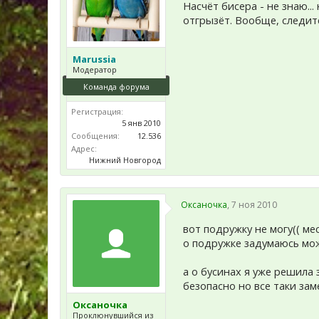
Насчёт бисера - не знаю...
отгрызёт. Вообще, следит
Marussia
Модератор
Команда форума
Регистрация:
5 янв 2010
Сообщения:
12.536
Адрес:
Нижний Новгород
Оксаночка
,
7 ноя 2010
вот подружку не могу(( ме
о подружке задумаюсь мож
а о бусинах я уже решила 
безопасно но все таки за
Оксаночка
Проклюнувшийся из