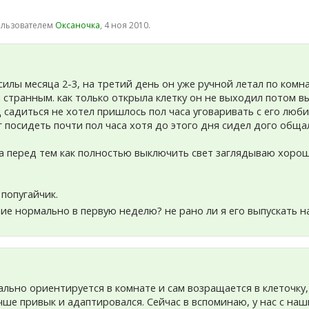
пользователем
Оксаночка
,
4 ноя 2010
.
силы месяца 2-3, на третий день он уже ручной летал по комна
 странным. как только открыла клетку он не выходил потом в
ц садиться не хотел пришлось пол часа уговаривать с его люб
ог посидеть почти пол часа хотя до этого дня сидел дого общ
а перед тем как полностью выключить свет заглядываю хорошо 
 попугайчик.
ие нормально в первую неделю? не рано ли я его выпускать 
мально ориентируется в комнате и сам возращается в клеточку
учше привык и адаптировался. Сейчас в вспоминаю, у нас с н