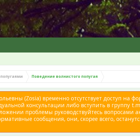
 попугаями
Поведение волнистого попугая
льевны (Zosia) временно отсутствует доступ на фо
дуальной консультации либо вступить в группу t.me
изложении проблемы руководствуйтесь вопросами а
мативные сообщения, они, скорее всего, останутся