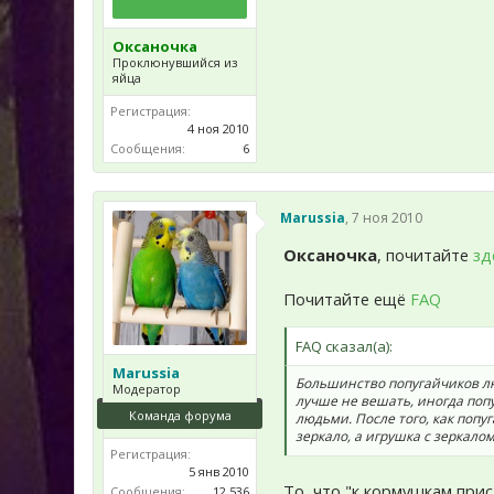
Оксаночка
Проклюнувшийся из
яйца
Регистрация:
4 ноя 2010
Сообщения:
6
Marussia
,
7 ноя 2010
Оксаночка
, почитайте
зд
Почитайте ещё
FAQ
FAQ сказал(а):
Marussia
Большинство попугайчиков лю
Модератор
лучше не вешать, иногда поп
Команда форума
людьми. После того, как попу
зеркало, а игрушка с зеркалом
Регистрация:
5 янв 2010
То, что "к кормушкам прис
Сообщения:
12.536