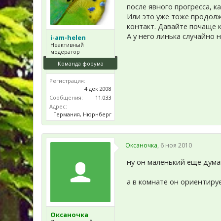
после явного прогресса, 
Или это уже тоже продолж
контакт. Давайте почаще к
А у него линька случайно
i-am-helen
Неактивный
модератор
Команда форума
Регистрация:
4 дек 2008
Сообщения:
11.033
Адрес:
Германия, Нюрнберг
Оксаночка
,
6 ноя 2010
ну он маленький еще думаю
а в комнате он ориентируе
Оксаночка