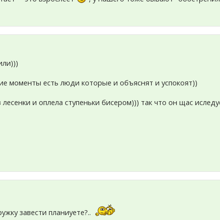
или)))
кие моменты есть люди которые и объяснят и успокоят))
 лесенки и оплела ступеньки бисером))) так что он щас иследу
ружку завести планиуете?..