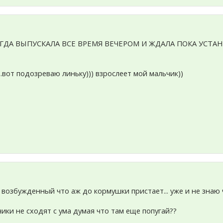
КОГДА ВЫПУСКАЛА ВСЕ ВРЕМЯ ВЕЧЕРОМ И ЖДАЛА ПОКА УСТА
.вот подозреваю линьку))) взрослеет мой мальчик))
 возбужденный что аж до кормушки пристает... уже и не знаю 
чики не сходят с ума думая что там еще попугай??