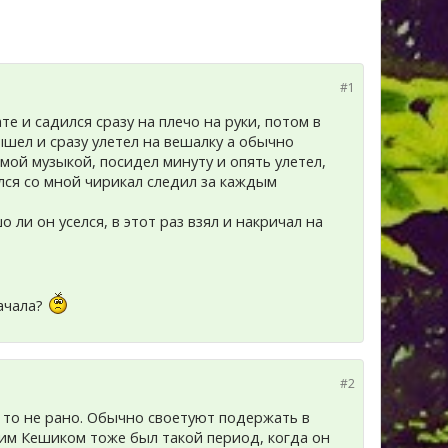
#1
те и садился сразу на плечо на руки, потом в
ышел и сразу улетел на вешалку а обычно
имой музыкой, посидел минуту и опять улетел,
ался со мной чирикал следил за каждым
ли он уселся, в этот раз взял и накричал на
начала?
#2
, то не рано. Обычно своетуют подержать в
ашим Кешиком тоже был такой период, когда он