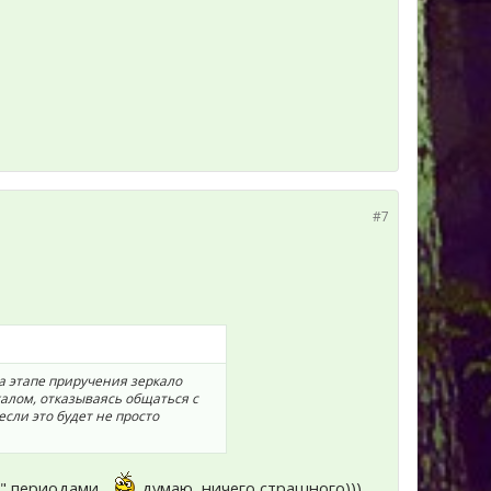
#7
а этапе приручения зеркало
алом, отказываясь общаться с
если это будет не просто
" периодами...
думаю, ничего страшного)))