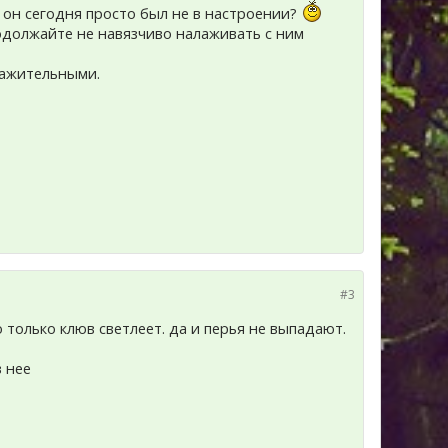
т он сегодня просто был не в настроении?
родолжайте не навязчиво налаживать с ним
дражительными.
#3
о только клюв светлеет. да и перья не выпадают.
в нее