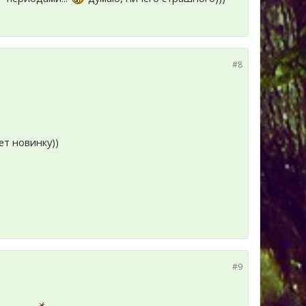
#8
ет новинку))
#9