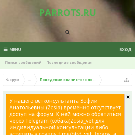
PARROTS.RU
MENU
ВХОД
Поиск сообщений
Последние сообщения
Форум
...
Поведение волнистого попугая
У нашего ветконсультанта Зофии
Анатольевны (Zosia) временно отсутствует
доступ на форум. К ней можно обратиться
через Telegram (собака)Zosia_vet для
индивидуальной консультации либо
вступить в группу t.me/bird_vet_terapy, а