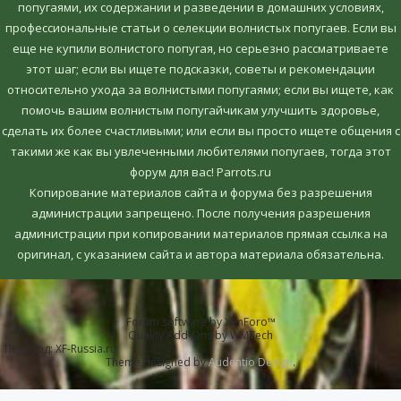
попугаями, их содержании и разведении в домашних условиях,
профессиональные статьи о селекции волнистых попугаев. Если вы
еще не купили волнистого попугая, но серьезно рассматриваете
этот шаг; если вы ищете подсказки, советы и рекомендации
относительно ухода за волнистыми попугаями; если вы ищете, как
помочь вашим волнистым попугайчикам улучшить здоровье,
сделать их более счастливыми; или если вы просто ищете общения с
такими же как вы увлеченными любителями попугаев, тогда этот
форум для вас! Parrots.ru
Копирование материалов сайта и форума без разрешения
администрации запрещено. После получения разрешения
администрации при копировании материалов прямая ссылка на
оригинал, c указанием сайта и автора материала обязательна.
Forum software by XenForo™
Quality Add-Ons by WMTech
Перевод:
XF-Russia.ru
Theme designed by
Audentio Design
.