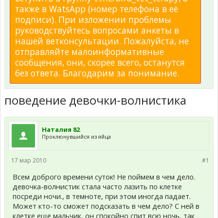
также в WatsApp (номер телефона в её
подписи). При изложении проблемы
руководствуйтесь вопросами анкеты в
нашей ветконсультации. Пожалуйста, не
отправляйте малоинформативные
сообщения, они, скорее всего, останутся
без ответа. Благодарим за понимание.
поведение девочки-волнистика
Наталия 82
Проклюнувшийся из яйца
17 мар 2010
#1
Всем доброго времени суток! Не поймем в чем дело.
девочка-волнистик стала часто лазить по клетке
посреди ночи., в темноте, при этом иногда падает.
Может кто-то сможет подсказать в чем дело? С ней в
клетке еще мальчик, он спокойно спит всю ночь, так