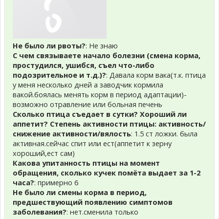
Не было ли рвоты?
: Не знаю
С чем связываете начало болезни (смена корма,
простудился, ушибся, съел что-либо
подозрительное и т.д.)?
: Давала корм вака(т.к. птица
у меня несколько дней а заводчик кормила
вакой.боялась менять корм в период адаптации)-
возможно отравление или больная печень
Сколько птица съедает в сутки? Хороший ли
аппетит? Степень активности птицы: активность/
снижение активности/вялость
: 1.5 ст ложки. была
активная.сейчас спит или ест(аппетит к зерну
хороший,ест сам)
Какова упитанность птицы на момент
обращения, сколько кучек помёта выдает за 1-2
часа?
: примерно 6
Не было ли смены корма в период,
предшествующий появлению симптомов
заболевания?
: нет.сменила только