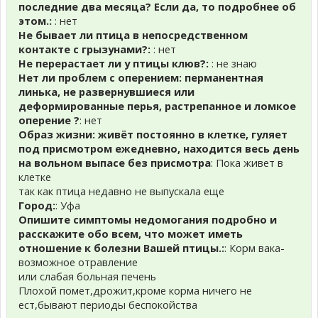
последние два месяца? Если да, то подробнее об
этом.:
: нет
Не бывает ли птица в непосредственном
контакте с грызунами?:
: нет
Не перерастает ли у птицы клюв?:
: не знаю
Нет ли проблем с оперением: перманентная
линька, не развернувшиеся или
деформированные перья, растрепанное и ломкое
оперение ?
: нет
Образ жизни: живёт постоянно в клетке, гуляет
под присмотром ежедневно, находится весь день
на вольном выпасе без присмотра
: Пока живет в
клетке
так как птица недавно не выпускала еще
Город:
: Уфа
Опишите симптомы недомогания подробно и
расскажите обо всем, что может иметь
отношение к болезни Вашей птицы.:
: Корм вака-
возможное отравление
или слабая больная печень
Плохой помет,дрожит,кроме корма ничего не
ест,бывают периоды беспокойства