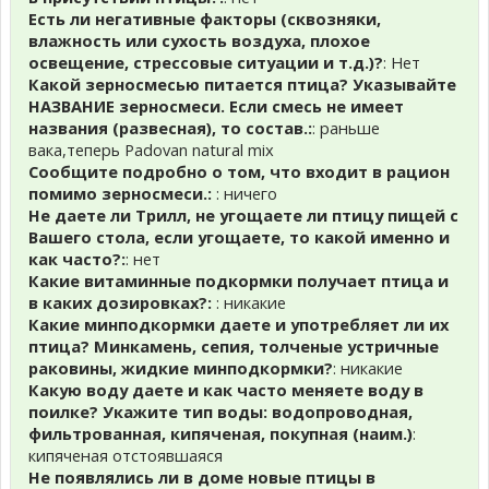
Есть ли негативные факторы (сквозняки,
влажность или сухость воздуха, плохое
освещение, стрессовые ситуации и т.д.)?
: Нет
Какой зерносмесью питается птица? Указывайте
НАЗВАНИЕ зерносмеси. Если смесь не имеет
названия (развесная), то состав.:
: раньше
вака,теперь Padovan natural mix
Сообщите подробно о том, что входит в рацион
помимо зерносмеси.:
: ничего
Не даете ли Трилл, не угощаете ли птицу пищей с
Вашего стола, если угощаете, то какой именно и
как часто?:
: нет
Какие витаминные подкормки получает птица и
в каких дозировках?:
: никакие
Какие минподкормки даете и употребляет ли их
птица? Минкамень, сепия, толченые устричные
раковины, жидкие минподкормки?
: никакие
Какую воду даете и как часто меняете воду в
поилке? Укажите тип воды: водопроводная,
фильтрованная, кипяченая, покупная (наим.)
:
кипяченая отстоявшаяся
Не появлялись ли в доме новые птицы в