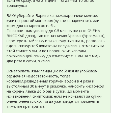
Если не сразу, а на 2-3 день- тогда чем-то остро
траванулся.
ВАКУ убирайте. Варите каши.макарончики мелкие,
купите простой монокорм(лучше канареечник), или
корм для канареек хотя бы.
Гепатовет вам увеличу до 0.5 мл в сутки (это ОЧЕНЬ
ВЫСОКАЯ доза), так же назначаю Урсосан(Урсофальк),
перетереть таблетку или капсулу высыпать, расколоть
вдоль спику(чтоб лопаточка получилась), отметить на
этой спичке 5 мм, и вот порошок из капсулы,
покрывающий спичку до отметки(т.е. 1 мм на 5 мм)-
два раза в сутки, в клюв.
Осматривать язык птицы ,не побелел ли (побелел-
сердечная недостаточность, тогда
корвалол.разведенный горячей водой в 4 раза и
выстоянный 30 минут в рюмочке, наносить кисточкой
на корень языка до 6 раз в сутки, до момента
исчезновения симптомов; если не исчезают за сутки-
очень-очень плохо, тогда уже придется применять
тяжелые препараты).