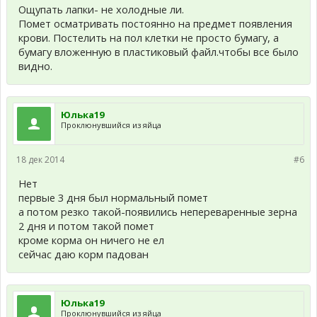
Ощупать лапки- не холодные ли.
Помет осматривать постоянно на предмет появления
крови. Постелить на пол клетки не просто бумагу, а
бумагу вложенную в пластиковый файл.чтобы все было
видно.
Юлька19
Проклюнувшийся из яйца
18 дек 2014
#6
Нет
первые 3 дня был нормальный помет
а потом резко такой-появились непереваренные зерна
2 дня и потом такой помет
кроме корма он ничего не ел
сейчас даю корм падован
Юлька19
Проклюнувшийся из яйца