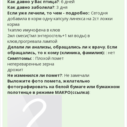
Как давно у Вас птица?
: 6 дней
Как давно заболела?
: 3 дня
Если уже лечили, то чем - подробно:
: Сегодня
добавила в корм одну капсулу линекса на 2ст ложки
корма
1каплю имунофена в клюв
2мл смеси(1мл энтеросгель+1 мл воды) в
клюв,прогревала лампой
Делали ли анализы, обращались ли к врачу. Если
обращались, то к кому (клиника, фамилия):
: нет
Симптомы:
: Плохой помет
непереваренные зерна
дрожит
Не изменился ли помет?
: Не замечали
Выложите фото помета, желательно
фотографировать на белой бумаге или бумажном
полотенце в режиме МАКРО(ссылка)
: