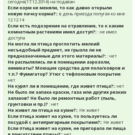
сегодня(17.12.2014) на подаван
Если корм не меняли, то как давно открыли
новую пачку корма?:
: в день приезда попугая ко мне
12.12.14
Если есть подозрение на отравление, то к каким
комнатным растениям имел доступ?:
: не имел
доступа
Не могла ли птица проглотить мелкий
несъедобный предмет, не грызла ли не
предназначенные для этого материалы?:
: нет
Не распылялись ли в помещении аэрозоли,
химикаты? Моющие средства для пола/ковров и
т.п.? Фумигатор? Утюг с тефлоновым покрытие
:
нет
Не курят ли в помещении, где живет птица?:
: нет
Не было ли запаха краски, газа или других резких
запахов? Не было ли ремонтных работ (пыль,
грунтовки и пр.)?
: нет
Не живет ли птица на кухне?:
: Не живет
Если птица живет на кухне, то пользуетесь ли
посудой с антипригарным покрытием?:
: Не живет
Если птица живет на кухне, не пригорала ли пища
в присутствии птицы?:
: нет