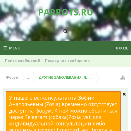
PARROTS.RU
MENU
ВХОД
Поиск сообщений
Последние сообщения
Форум
...
ДРУГИЕ ЗАБОЛЕВАНИЯ. Плохой помет, рвота и д
У нашего ветконсультанта Зофии
Анатольевны (Zosia) временно отсутствует
доступ на форум. К ней можно обратиться
через Telegram (собака)Zosia_vet для
индивидуальной консультации либо
вступить в группу t.me/bird_vet_terapy, а