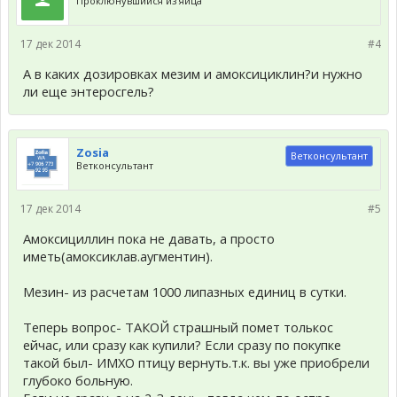
Проклюнувшийся из яйца
17 дек 2014
#4
А в каких дозировках мезим и амоксициклин?и нужно
ли еще энтеросгель?
Zosia
Ветконсультант
Ветконсультант
17 дек 2014
#5
Амоксициллин пока не давать, а просто
иметь(амоксиклав.аугментин).
Мезин- из расчетам 1000 липазных единиц в сутки.
Теперь вопрос- ТАКОЙ страшный помет толькос
ейчас, или сразу как купили? Если сразу по покупке
такой был- ИМХО птицу вернуть.т.к. вы уже приобрели
глубоко больную.