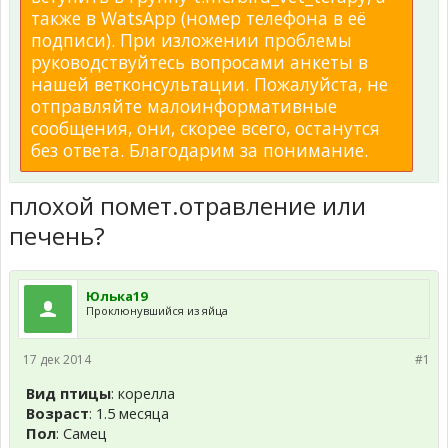
также в WatsApp (номер телефона в её
подписи). При изложении проблемы
руководствуйтесь вопросами анкеты в
нашей ветконсультации. Пожалуйста, не
отправляйте малоинформативные
сообщения, они, скорее всего, останутся
без ответа. Благодарим за понимание.
плохой помет.отравление или
печень?
Юлька19
Проклюнувшийся из яйца
17 дек 2014
#1
Вид птицы
: корелла
Возраст
: 1.5 месяца
Пол
: Самец