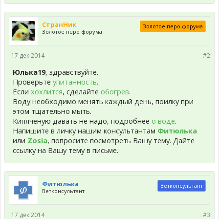
СтранНик
Золотое перо форума
Золотое перо форума
17 дек 2014
#2
Юлька19
, здравствуйте.
Проверьте
упитанность
.
Если
хохлится
, сделайте
обогрев
.
Воду необходимо менять каждый день, поилку при
этом тщательно мыть.
Кипяченую давать не надо, подробнее
о воде
.
Напишите в личку нашим консультантам
Фитюлька
или
Zosia
, попросите посмотреть Вашу тему. Дайте
ссылку на Вашу тему в письме.
Фитюлька
Ветконсультант
Ветконсультант
17 дек 2014
#3