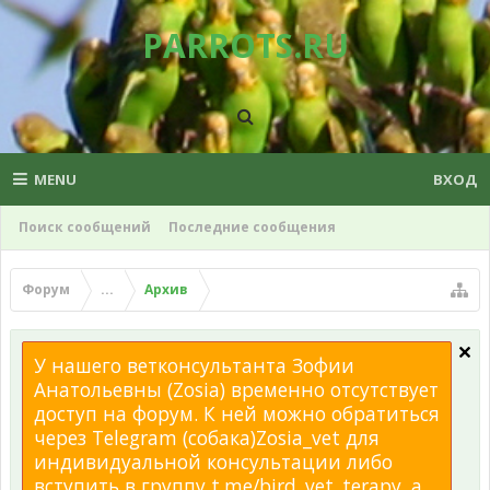
PARROTS.RU
MENU
ВХОД
Поиск сообщений
Последние сообщения
Форум
...
Архив
У нашего ветконсультанта Зофии
Анатольевны (Zosia) временно отсутствует
доступ на форум. К ней можно обратиться
через Telegram (собака)Zosia_vet для
индивидуальной консультации либо
вступить в группу t.me/bird_vet_terapy, а