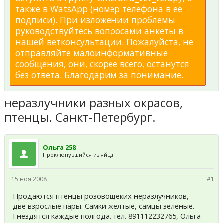
также в WatsApp (номер телефона в её
подписи). При изложении проблемы
руководствуйтесь вопросами анкеты в
нашей ветконсультации. Пожалуйста, не
отправляйте малоинформативные
сообщения, они, скорее всего, останутся
без ответа. Благодарим за понимание.
неразлучники разных окрасов,
птенцы. Санкт-Петербург.
Ольга 258
Проклюнувшийся из яйца
15 ноя 2008
#1
Продаются птенцы розовощеких неразлучников,
две взрослые пары. Самки желтые, самцы зеленые.
Гнездятся каждые полгода. тел. 891112232765, Ольга