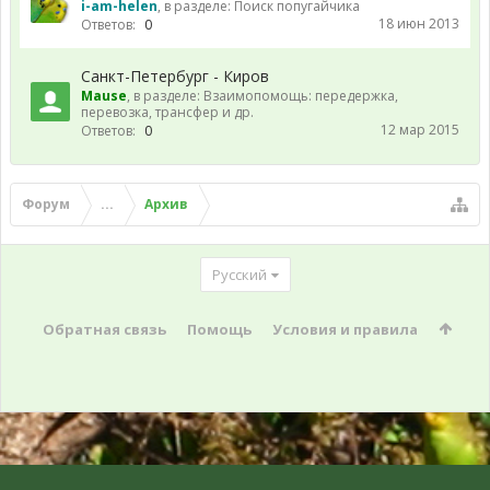
i-am-helen
, в разделе:
Поиск попугайчика
18 июн 2013
Ответов:
0
Санкт-Петербург - Киров
Mause
, в разделе:
Взаимопомощь: передержка,
перевозка, трансфер и др.
12 мар 2015
Ответов:
0
Форум
...
Архив
Русский
Обратная связь
Помощь
Условия и правила