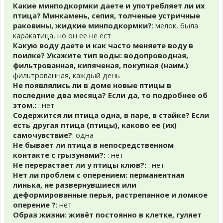
Какие минподкормки даете и употребляет ли их
птица? Минкамень, сепия, толченые устричные
раковины, жидкие минподкормки?
: мелок, была
каракатица, но он ее не ест
Какую воду даете и как часто меняете воду в
поилке? Укажите тип воды: водопроводная,
фильтрованная, кипяченая, покупная (наим.)
:
фильтрованная, каждый день
Не появлялись ли в доме новые птицы в
последние два месяца? Если да, то подробнее об
этом.:
: нет
Содержится ли птица одна, в паре, в стайке? Если
есть другая птица (птицы), каково ее (их)
самочувствие?
: одна
Не бывает ли птица в непосредственном
контакте с грызунами?:
: нет
Не перерастает ли у птицы клюв?:
: нет
Нет ли проблем с оперением: перманентная
линька, не развернувшиеся или
деформированные перья, растрепанное и ломкое
оперение ?
: нет
Образ жизни: живёт постоянно в клетке, гуляет