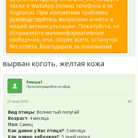
также в WatsApp (номер телефона в её
подписи). При изложении проблемы
руководствуйтесь вопросами анкеты в
нашей ветконсультации. Пожалуйста, не
отправляйте малоинформативные
сообщения, они, скорее всего, останутся
без ответа. Благодарим за понимание.
вырван коготь. желтая кожа
Рикша1
Проклюнувшийся из яйца
27 янв 2015
#1
Вид птицы
: Волнистый попугай
Возраст
: 4 месяца
Пол
: Самец
Как давно у Вас птица?
: 3 месяца
Как давно заболела?
: 5 дней назад