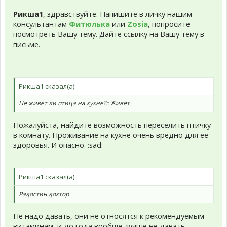
Рикша1
, здравствуйте. Напишите в личку нашим
консультантам
Фитюлька
или
Zosia
, попросите
посмотреть Вашу тему. Дайте ссылку на Вашу тему в
письме.
Рикша1 сказал(а):
Не живет ли птица на кухне?:: Живет
Пожалуйста, найдите возможность переселить птичку
в комнату. Проживание на кухне очень вредно для её
здоровья. И опасно. :sad:
Рикша1 сказал(а):
Радостин доктор
Не надо давать, они не относятся к рекомендуемым
витаминам, и до года вообще лучше не давать.