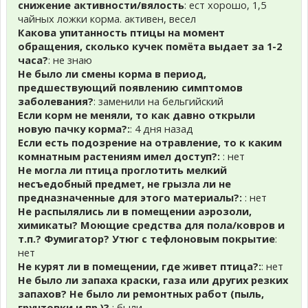
снижение активности/вялость
: ест хорошо, 1,5
чайных ложки корма. активен, весел
Какова упитанность птицы на момент
обращения, сколько кучек помёта выдает за 1-2
часа?
: не знаю
Не было ли смены корма в период,
предшествующий появлению симптомов
заболевания?
: заменили на бельгийский
Если корм не меняли, то как давно открыли
новую пачку корма?:
: 4 дня назад
Если есть подозрение на отравление, то к каким
комнатным растениям имел доступ?:
: нет
Не могла ли птица проглотить мелкий
несъедобный предмет, не грызла ли не
предназначенные для этого материалы?:
: нет
Не распылялись ли в помещении аэрозоли,
химикаты? Моющие средства для пола/ковров и
т.п.? Фумигатор? Утюг с тефлоновым покрытие
:
нет
Не курят ли в помещении, где живет птица?:
: нет
Не было ли запаха краски, газа или других резких
запахов? Не было ли ремонтных работ (пыль,
грунтовки и пр.)?
: были