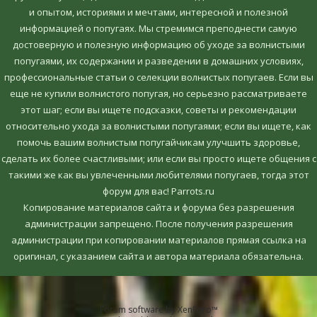
и опытом, историями и мечтами, интересной и полезной
информацией о попугаях. Мы стремимся преподнести самую
достоверную и полезную информацию об уходе за волнистыми
попугаями, их содержании и разведении в домашних условиях,
профессиональные статьи о селекции волнистых попугаев. Если вы
еще не купили волнистого попугая, но серьезно рассматриваете
этот шаг; если вы ищете подсказки, советы и рекомендации
относительно ухода за волнистыми попугаями; если вы ищете, как
помочь вашим волнистым попугайчикам улучшить здоровье,
сделать их более счастливыми; или если вы просто ищете общения с
такими же как вы увлеченными любителями попугаев, тогда этот
форум для вас! Parrots.ru
Копирование материалов сайта и форума без разрешения
администрации запрещено. После получения разрешения
администрации при копировании материалов прямая ссылка на
оригинал, c указанием сайта и автора материала обязательна.
Forum software by XenForo™