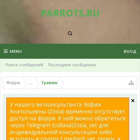
PARROTS.RU
MENU
ВХОД
Поиск сообщений
Последние сообщения
Форум
...
Травмы
У нашего ветконсультанта Зофии
Анатольевны (Zosia) временно отсутствует
доступ на форум. К ней можно обратиться
через Telegram (собака)Zosia_vet для
индивидуальной консультации либо
вступить в группу t.me/bird_vet_terapy, а