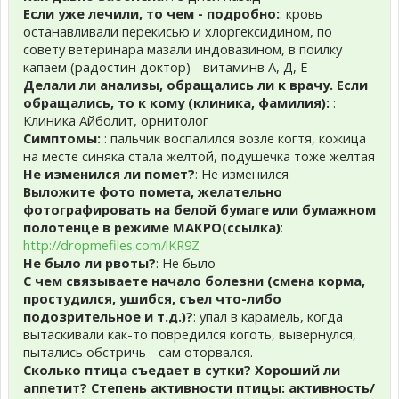
Если уже лечили, то чем - подробно:
: кровь
останавливали перекисью и хлоргексидином, по
совету ветеринара мазали индовазином, в поилку
капаем (радостин доктор) - витаминв А, Д, Е
Делали ли анализы, обращались ли к врачу. Если
обращались, то к кому (клиника, фамилия):
:
Клиника Айболит, орнитолог
Симптомы:
: пальчик воспалился возле когтя, кожица
на месте синяка стала желтой, подушечка тоже желтая
Не изменился ли помет?
: Не изменился
Выложите фото помета, желательно
фотографировать на белой бумаге или бумажном
полотенце в режиме МАКРО(ссылка)
:
http://dropmefiles.com/lKR9Z
Не было ли рвоты?
: Не было
С чем связываете начало болезни (смена корма,
простудился, ушибся, съел что-либо
подозрительное и т.д.)?
: упал в карамель, когда
вытаскивали как-то повредился коготь, вывернулся,
пытались обстричь - сам оторвался.
Сколько птица съедает в сутки? Хороший ли
аппетит? Степень активности птицы: активность/