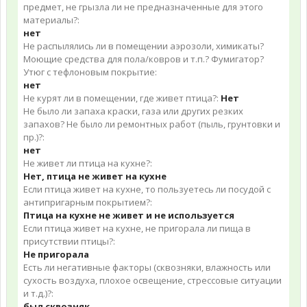
предмет, не грызла ли не предназначенные для этого
материалы?:
нет
Не распылялись ли в помещении аэрозоли, химикаты?
Моющие средства для пола/ковров и т.п.? Фумигатор?
Утюг с тефлоновым покрытие:
нет
Не курят ли в помещении, где живет птица?:
Нет
Не было ли запаха краски, газа или других резких
запахов? Не было ли ремонтных работ (пыль, грунтовки и
пр.)?:
нет
Не живет ли птица на кухне?:
Нет, птица не живет на кухне
Если птица живет на кухне, то пользуетесь ли посудой с
антипригарным покрытием?:
Птица на кухне не живет и не используется
Если птица живет на кухне, не пригорала ли пища в
присутствии птицы?:
Не пригорала
Есть ли негативные факторы (сквозняки, влажность или
сухость воздуха, плохое освещение, стрессовые ситуации
и т.д.)?:
был сквозняк