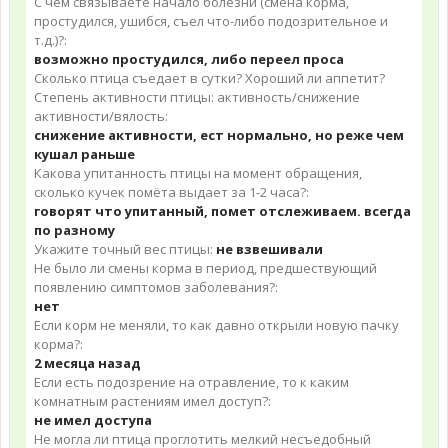
С чем связываете начало болезни (смена корма,
простудился, ушибся, съел что-либо подозрительное и
т.д.)?:
возможно простудился, либо переел проса
Сколько птица съедает в сутки? Хороший ли аппетит?
Степень активности птицы: активность/снижение
активности/вялость:
снижение активности, ест нормально, но реже чем
кушал раньше
Какова упитанность птицы на момент обращения,
сколько кучек помёта выдает за 1-2 часа?:
говорят что упитанный, помет отслеживаем. всегда
по разному
Укажите точный вес птицы:
не взвешивали
Не было ли смены корма в период, предшествующий
появлению симптомов заболевания?:
нет
Если корм не меняли, то как давно открыли новую пачку
корма?:
2 месяца назад
Если есть подозрение на отравление, то к каким
комнатным растениям имел доступ?:
не имел доступа
Не могла ли птица проглотить мелкий несъедобный