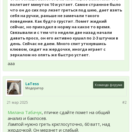
полетает минуток 10 и устает. Самое странное было
что он до сих пор лезет греться под шею, дает взять
себя на ручки, раньше не замечали такого
поведения. Как будто грустит. Помет жидкий
сейчас, но приходил в норму на какое то время.
Связывали и с тем что недели две назад начали
давать просо, он его активно кушал по 2-3 штучки в
день. Сейчас не даем. Много спит уткнувшись
клювом, сидит на жердочке, иногда играет с
зеркалом но опять же быстро устает.
ааа
LaTess
Команда форума
Модератор
21 мар 2025
#2
Милана Табачук
, птичке сдайте помет на общий
анализ и бакпосев.
Лампой нужно греть кркглосуточно, 60 ватт, над
жердочкой. Он мерзнет и слабый.