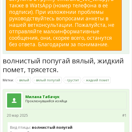
также в WatsApp (номер телефона в её
подписи). При изложении проблемы
руководствуйтесь вопросами анкеты в
нашей ветконсультации. Пожалуйста, не
отправляйте малоинформативные
сообщения, они, скорее всего, останутся
без ответа. Благодарим за понимание.
волнистый попугай вялый, жидкий
помет, трясется.
Метки:
вялый
вялый попугай
грустит
жидкий помет
Милана Табачук
Проклюнувшийся из яйца
20 мар 2025
#1
Вид птицы:
волнистый попугай