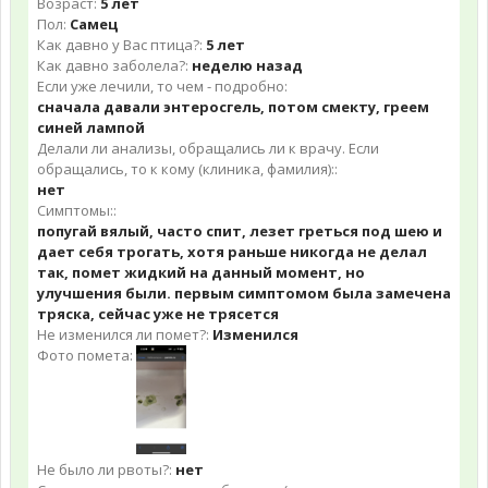
Возраст:
5 лет
Пол:
Самец
Как давно у Вас птица?:
5 лет
Как давно заболела?:
неделю назад
Если уже лечили, то чем - подробно:
сначала давали энтеросгель, потом смекту, греем
синей лампой
Делали ли анализы, обращались ли к врачу. Если
обращались, то к кому (клиника, фамилия)::
нет
Симптомы::
попугай вялый, часто спит, лезет греться под шею и
дает себя трогать, хотя раньше никогда не делал
так, помет жидкий на данный момент, но
улучшения были. первым симптомом была замечена
тряска, сейчас уже не трясется
Не изменился ли помет?:
Изменился
Фото помета:
Не было ли рвоты?:
нет