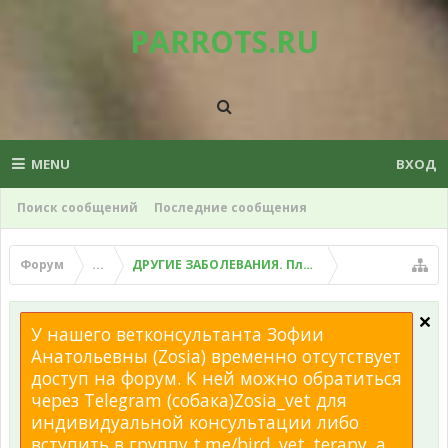
PARROTS.RU
MENU
ВХОД
Поиск сообщений
Последние сообщения
Форум
...
ДРУГИЕ ЗАБОЛЕВАНИЯ. Плохой помет, рвота и д
У нашего ветконсультанта Зофии
Анатольевны (Zosia) временно отсутствует
доступ на форум. К ней можно обратиться
через Telegram (собака)Zosia_vet для
индивидуальной консультации либо
вступить в группу t.me/bird_vet_terapy, а