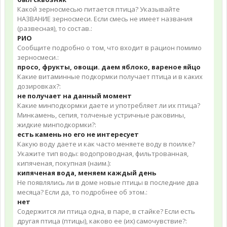
Какой зерносмесью питается птица? Указывайте
НАЗВАНИЕ зерносмеси. Если смесь не имеет названия
(развесная), то состав.:
РИО
Сообщите подробно о том, что входит в рацион помимо
зерносмеси.:
просо, фрукты, овощи. даем яблоко, вареное яйцо
Какие витаминные подкормки получает птица и в каких
дозировках?:
не получает на данный момент
Какие минподкормки даете и употребляет ли их птица?
Минкамень, сепия, толченые устричные раковины,
жидкие минподкормки?:
есть камень но его не интересует
Какую воду даете и как часто меняете воду в поилке?
Укажите тип воды: водопроводная, фильтрованная,
кипяченая, покупная (наим.):
кипяченая вода, меняем каждый день
Не появлялись ли в доме новые птицы в последние два
месяца? Если да, то подробнее об этом.:
нет
Содержится ли птица одна, в паре, в стайке? Если есть
другая птица (птицы), каково ее (их) самочувствие?: