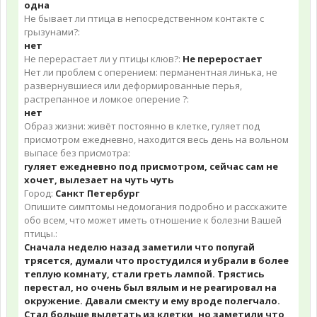
одна
Не бывает ли птица в непосредственном контакте с
грызунами?:
нет
Не перерастает ли у птицы клюв?:
Не переростает
Нет ли проблем с оперением: перманентная линька, не
развернувшиеся или деформированные перья,
растрепанное и ломкое оперение ?:
нет
Образ жизни: живёт постоянно в клетке, гуляет под
присмотром ежедневно, находится весь день на вольном
выпасе без присмотра:
гуляет ежедневно под присмотром, сейчас сам не
хочет, вылезает на чуть чуть
Город:
Санкт Петербург
Опишите симптомы недомогания подробно и расскажите
обо всем, что может иметь отношение к болезни Вашей
птицы.:
Сначала неделю назад заметили что попугай
трясется, думали что простудился и убрали в более
теплую комнату, стали греть лампой. Трястись
перестал, но очень был вялым и не реагировал на
окружение. Давали смекту и ему вроде полегчало.
Стал больше вылетать из клетки, но заметили что