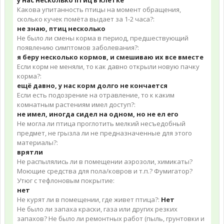
у нас несколько птиц в клетке
Какова упитанность птицы на момент обращения,
сколько кучек помёта выдает за 1-2 часа?:
не знаю, птиц несколько
Не было ли смены корма в период, предшествующий
появлению симптомов заболевания?:
я беру несколько кормов, и смешиваю их все вместе
Если корм не меняли, то как давно открыли новую пачку
корма?:
ещё давно, у нас корм долго не кончается
Если есть подозрение на отравление, то к каким
комнатным растениям имел доступ?:
не имел, иногда сидел на одном, но не ел его
Не могла ли птица проглотить мелкий несъедобный
предмет, не грызла ли не предназначенные для этого
материалы?:
врятли
Не распылялись ли в помещении аэрозоли, химикаты?
Моющие средства для пола/ковров и т.п.? Фумигатор?
Утюг с тефлоновым покрытие:
нет
Не курят ли в помещении, где живет птица?:
Нет
Не было ли запаха краски, газа или других резких
запахов? Не было ли ремонтных работ (пыль, грунтовки и