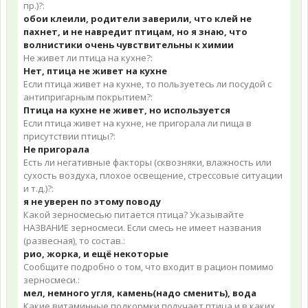
пр.)?:
обои клеили, родители заверили, что клей не
пахнет, и не навредит птицам, но я знаю, что
волнистики очень чувствительны к химии
Не живет ли птица на кухне?:
Нет, птица не живет на кухне
Если птица живет на кухне, то пользуетесь ли посудой с
антипригарным покрытием?:
Птица на кухне не живет, но используется
Если птица живет на кухне, не пригорала ли пища в
присутствии птицы?:
Не пригорала
Есть ли негативные факторы (сквозняки, влажность или
сухость воздуха, плохое освещение, стрессовые ситуации
и т.д.)?:
я не уверен по этому поводу
Какой зерносмесью питается птица? Указывайте
НАЗВАНИЕ зерносмеси. Если смесь не имеет названия
(развесная), то состав.:
рио, жорка, и ещё некоторые
Сообщите подробно о том, что входит в рацион помимо
зерносмеси.:
мел, немного угля, камень(надо сменить), вода
Какие витаминные подкормки получает птица и в каких