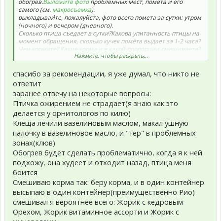
обогрев.
Выложите фото
проблемных мест, помета и его
самого (см.
макросъемка
).
выкладывайте, пожалуйста, фото всего помета за сутки: утром
(ночного) и вечером (дневного).
Сколько птица съедает в сутки?Какова упитанность птицы на
момент обращения, сколько кучек помёта выдает за 1-2 часа?
Чем кормите? Какие корма и в какой пропорции смешиваете?
Нажмите, чтобы раскрыть...
Понаблюдайте, есть ли еще какие-то
признаки недомогания
.
Проверьте
упитанность
.
спасибо за рекомендации, я уже думал, что никто не
Если
хохлится
, сделайте
обогрев
.
Напишите в личку нашим консультантам
Фитюлька
или
ответит
Zosia
, попросите посмотреть Вашу тему. Дайте ссылку на Вашу
заранее отвечу на некоторые вопросы:
тему в письме.
Птичка ожирением не страдает(я знаю как это
Спойлер:
Содержание
делается у орнитологов по килю)
Клеща лечили вазелиновым маслом, макал ушную
палочку в вазелиновое масло, и "тёр" в проблемных
зонах(клюв)
Обогрев будет сделать проблематично, когда я к ней
подхожу, она худеет и отходит назад, птица меня
боится
Смешиваю корма так: беру корма, и в один контейнер
высыпаю в один контейнер(преимущественно Рио)
смешивал я вероятнее всего: Жорик с кедровым
Орехом, Жорик витаминное ассорти и Жорик с