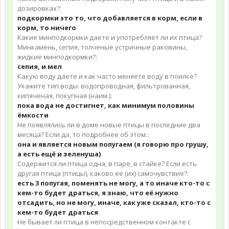
дозировках?:
подкормки это то, что добавляется в корм, если в
корм, то ничего
Какие минподкормки даете и употребляет ли их птица?
Минкамень, сепия, толченые устричные раковины,
жидкие минподкормки?:
сепия, и мел
Какую воду даете и как часто меняете воду в поилке?
Укажите тип воды: водопроводная, фильтрованная,
кипяченая, покупная (наим.):
пока вода не достигнет, как минимум половины
ёмкости
Не появлялись ли в доме новые птицы в последние два
месяца? Если да, то подробнее об этом.:
она и является новым попугаем (я говорю про грушу,
а есть ещё и зеленуша)
Содержится ли птица одна, в паре, в стайке? Если есть
другая птица (птицы), каково ее (их) самочувствие?:
есть 3 попугая, поменять не могу, а то иначе кто-то с
кем-то будет драться, я знаю, что её нужно
отсадить, но не могу, иначе, как уже сказал, кто-то с
кем-то будет драться
Не бывает ли птица в непосредственном контакте с