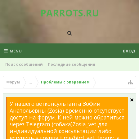
PARROTS.RU
MENU
ВХОД
Поиск сообщений
Последние сообщения
Форум
...
Проблемы с оперением
У нашего ветконсультанта Зофии
Анатольевны (Zosia) временно отсутствует
доступ на форум. К ней можно обратиться
через Telegram (собака)Zosia_vet для
индивидуальной консультации либо
вступить в группу t.me/bird_vet_terapy, а