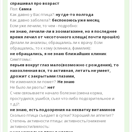
спрашивал про возраст
Пол:
Самка
Как давно у Вас птица?:
ну где-то полгода
Как давно заболела?:
беспокоюсь уже месяц
Если уже лечили, то чем - подробно:
не знаю, лечили-ли в зоомагазине, но я последнее
время лечил от чесоточного клеща( почти прошёл)
Делали ли анализы, обращались ли к врачу. Если
обращались, то к кому (клиника, фамилия)::
не обращались, я не знаю ближайших клиник
Симптомы::
перьев вокруг глаз мало(возможно с рождения), то
нахохленная вся, то активная, летать не умеет,
дрожит с закрытыми глазами,
Не изменился ли помет?:
Не знаю
Не было ли рвоты?:
нет
С чем связываете начало болезни (смена корма,
простудился, ушибся, съел что-либо подозрительное и
т.д.)?:
не знаю, есть подозрения на нехватку витаминов
Сколько птица съедает в сутки? Хороший ли аппетит?
Степень активности птицы: активность/снижение
активности/вялость: