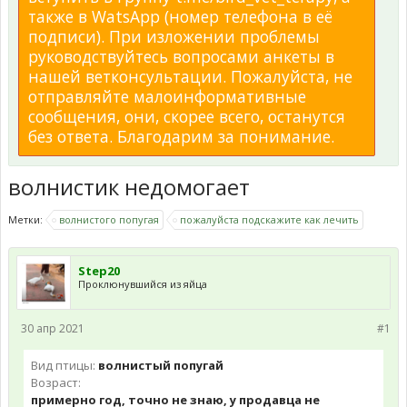
также в WatsApp (номер телефона в её
подписи). При изложении проблемы
руководствуйтесь вопросами анкеты в
нашей ветконсультации. Пожалуйста, не
отправляйте малоинформативные
сообщения, они, скорее всего, останутся
без ответа. Благодарим за понимание.
волнистик недомогает
Метки:
волнистого попугая
пожалуйста подскажите как лечить
Step20
Проклюнувшийся из яйца
30 апр 2021
#1
Вид птицы:
волнистый попугай
Возраст:
примерно год, точно не знаю, у продавца не