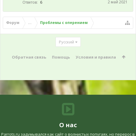
2 май 2021
Ответов:
6
Форум
...
Проблемы с оперением
Русский
Обратная связь
Помощь
Условия и правила
О нас
Parrots.ru задумывался как сайт о волнистых попугаях, но перерос в