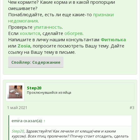
Чем кормите? Какие корма и в какой пропорции
смешиваете?
Понаблюдайте, есть ли еще какие-то
признаки
недомогания
.
Проверьте
упитанность
.
Если
хохлится
, сделайте
обогрев
.
Напишите в личку нашим консультантам
Фитюлька
или
Zosia
, попросите посмотреть Вашу тему. Дайте
ссылку на Вашу тему в письме.
Спойлер:
Содержание
Step20
Проклюнувшийся из яйца
1 май 2021
#3
emira сказал(а):
↑
Step20
, Здравствуйте! Как лечили от клеща(чем и каким
курсом). Всех птиц пролечили? Птичку стоит отсадить, сделать