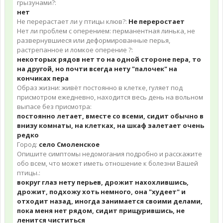
грызунами?:
нет
Не перерастает ли у птицы клюв?:
Не переростает
Нет ли проблем с оперением: перманентная линька, не
развернувшиеся или деформированные перья,
растрепанное и ломкое оперение ?:
некоторых рядов нет то на одной стороне пера, то
на другой, но почти всегда нету "палочек" на
кончиках пера
Образ жизни: живёт постоянно в клетке, гуляет под
присмотром ежедневно, находится весь день на вольном
выпасе без присмотра:
постоянно летает, вместе со всеми, сидит обычно в
внизу комнаты, на клетках, на шкаф залетает очень
редко
Город:
село Смоленское
Опишите симптомы недомогания подробно и расскажите
обо всем, что может иметь отношение к болезни Вашей
птицы.:
вокруг глаз нету перьев, дрожит нахохлившись,
дрожит, подхожу хоть немного, она "худеет" и
отходит назад, иногда занимается своими делами,
пока меня нет рядом, сидит прищурившись, не
ленится чиститься