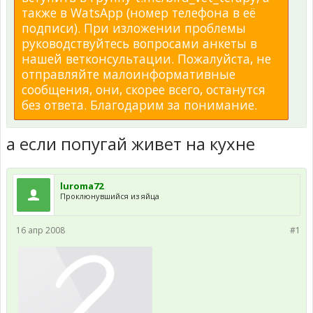
также в WatsApp (номер телефона в её
подписи). При изложении проблемы
руководствуйтесь вопросами анкеты в
нашей ветконсультации. Пожалуйста, не
отправляйте малоинформативные
сообщения, они, скорее всего, останутся
без ответа. Благодарим за понимание.
а если попугай живет на кухне
luroma72
Проклюнувшийся из яйца
16 апр 2008
#1