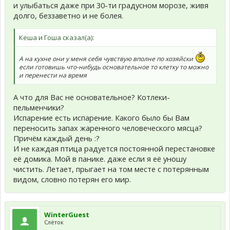
и улыбаться даже при 30-ти градусном морозе, живя
долго, беззаветно и не болея.
Кеша и Гоша сказал(а):
А на кухне они у меня себя чувствую вполне по хозяйски
если готовишь что-нибудь основательное то клетку то можно
и перенести на время
А что для Вас не основательное? Котлеки-
пельменчики?
Испарение есть испарение. Какого было бы Вам
переносить запах жаренного человеческого мясца?
Причём каждый день :?
И не каждая птица радуется постоянной перестановке
её домика. Мой в панике. даже если я её уношу
чистить. Летает, прыгает на том месте с потерянным
видом, словно потерян его мир.
WinterGuest
Слёток