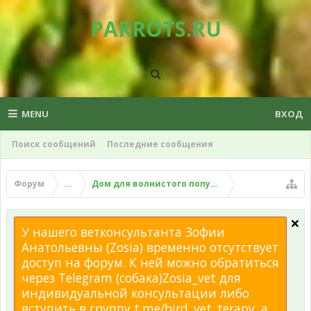
PARROTS.RU
MENU
ВХОД
Поиск сообщений
Последние сообщения
Форум
...
Дом для волнистого попугая
У нашего ветконсультанта Зофии
Анатольевны (Zosia) временно отсутствует
доступ на форум. К ней можно обратиться
через Telegram (собака)Zosia_vet для
индивидуальной консультации либо
вступить в группу t.me/bird_vet_terapy, а