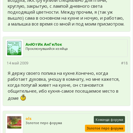
воздуха, люстру купили специально для птичи,
круглую, закрытую, с лампой дневного света
подходящей цветности. Между прочим, я (так уж
вышло) сама в основном на кухне и ночую, и работаю,
а малышка все время со мной и под моим присмотром.
АнЮтИк АнГеЛок
Проклюнувшийся из яйца
14 май 2009
#18
Я держу своего попика на кухне.Конечно, когда
работает духовка, уношу в комнату, но мне кажется,
когда попугай живет на кухне, он становится
общительнее, ибо кухня-самое посещаемое место в
доме
ols
Команда форума
Золотое перо форума
Золотое перо форума