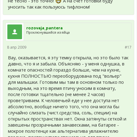
не тесно - это точно!
А на счёт готовки буду
уносить так как пользуюсь тифлоном!
rozovaja_pantera
Проклюнувшийся из яйца
8 апр 2009
#17
Вау, оказывается, я эту темку открыла, но это было так
давно, что я и забыла. Объясняю - у меня однушка, в
комнате опасностей гораздо больше, чем на кухне,
кухня ПОЛНОСТЬЮ переоборудована под "вольер"
для малышки. Готовим мы там в основном только по
выходным, на это время птичу уносим в комнату,
после готовки тщательно (не менее 2 часов)
проветриваем. К человечьей еде у нее доступа нет
абсолютно, вообще ничего того, что она могла бы
случайно слизать (чист.средства, соль, специи) на
открытых пространствах нет. Окна затянуты сеткой и
завешены прозрачными занавесками, на батарее -
мокрое полотенце как альтернатива увлажнителю