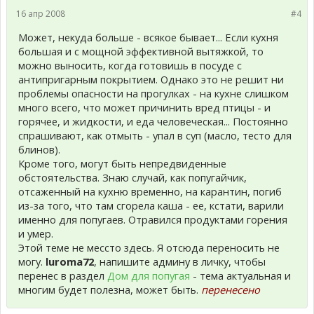
16 апр 2008
#4
Может, некуда больше - всякое бывает... Если кухня
большая и с мощной эффективной вытяжкой, то
можно выносить, когда готовишь в посуде с
антипригарным покрытием. Однако это не решит ни
проблемы опасности на прогулках - на кухне слишком
много всего, что может причинить вред птицы - и
горячее, и жидкости, и еда человеческая... Постоянно
спрашивают, как отмыть - упал в суп (масло, тесто для
блинов).
Кроме того, могут быть непредвиденные
обстоятельства. Знаю случай, как попугайчик,
отсаженный на кухню временно, на карантин, погиб
из-за того, что там сгорела каша - ее, кстати, варили
именно для попугаев. Отравился продуктами горения
и умер.
Этой теме не мессто здесь. Я отсюда переносить не
могу.
luroma72
, напишите админу в личку, чтобы
перенес в раздел
Дом для попугая
- тема актуальная и
многим будет полезна, может быть.
перенесено