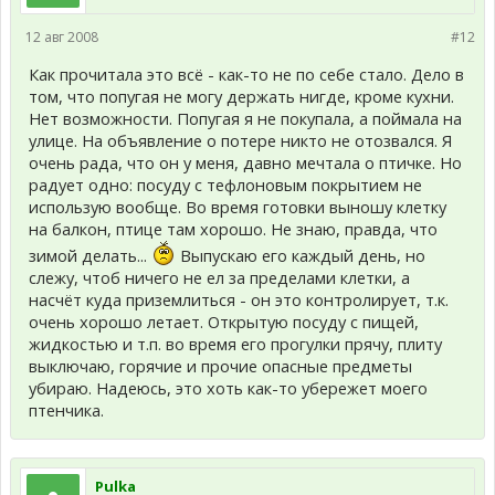
12 авг 2008
#12
Как прочитала это всё - как-то не по себе стало. Дело в
том, что попугая не могу держать нигде, кроме кухни.
Нет возможности. Попугая я не покупала, а поймала на
улице. На объявление о потере никто не отозвался. Я
очень рада, что он у меня, давно мечтала о птичке. Но
радует одно: посуду с тефлоновым покрытием не
использую вообще. Во время готовки выношу клетку
на балкон, птице там хорошо. Не знаю, правда, что
зимой делать...
Выпускаю его каждый день, но
слежу, чтоб ничего не ел за пределами клетки, а
насчёт куда приземлиться - он это контролирует, т.к.
очень хорошо летает. Открытую посуду с пищей,
жидкостью и т.п. во время его прогулки прячу, плиту
выключаю, горячие и прочие опасные предметы
убираю. Надеюсь, это хоть как-то убережет моего
птенчика.
Pulka