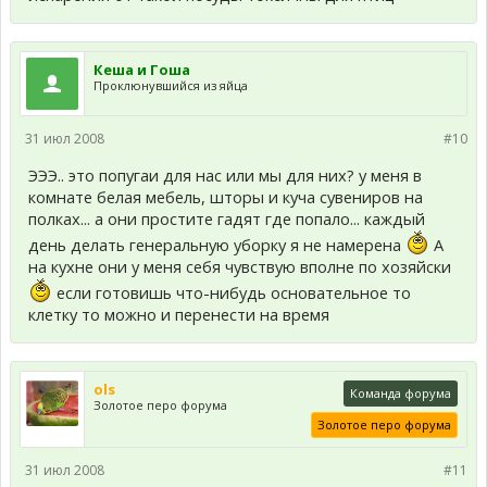
Кеша и Гоша
Проклюнувшийся из яйца
31 июл 2008
#10
ЭЭЭ.. это попугаи для нас или мы для них? у меня в
комнате белая мебель, шторы и куча сувениров на
полках... а они простите гадят где попало... каждый
день делать генеральную уборку я не намерена
А
на кухне они у меня себя чувствую вполне по хозяйски
если готовишь что-нибудь основательное то
клетку то можно и перенести на время
ols
Команда форума
Золотое перо форума
Золотое перо форума
31 июл 2008
#11