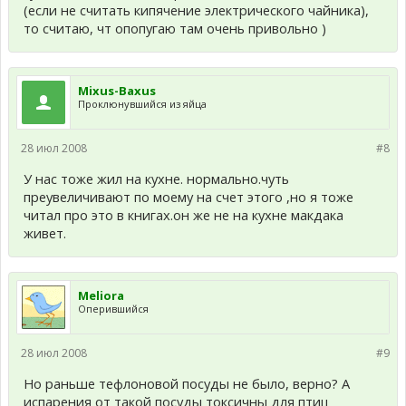
(если не считать кипячение электрического чайника),
то считаю, чт опопугаю там очень привольно )
Mixus-Baxus
Проклюнувшийся из яйца
28 июл 2008
#8
У нас тоже жил на кухне. нормально.чуть
преувеличивают по моему на счет этого ,но я тоже
читал про это в книгах.он же не на кухне макдака
живет.
Meliora
Оперившийся
28 июл 2008
#9
Но раньше тефлоновой посуды не было, верно? А
испарения от такой посуды токсичны для птиц