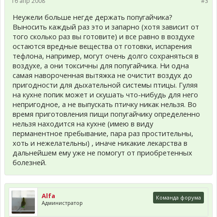
16 апр 2008
#3
Неужели больше негде держать попугайчика?
Выносить каждый раз это и запарно (хотя зависит от
того сколько раз вы готовите) и все равно в воздухе
остаются вредные вещества от готовки, испарения
тефлона, например, могут очень долго сохраняться в
воздухе, а они токсичны для попугайчика. Ни одна
самая навороченная вытяжка не очистит воздух до
пригодности для дыхательной системы птицы. Гуляя
на кухне попик может и скушать что-нибудь для него
непригодное, а не выпускать птичку никак нельзя. Во
время приготовления пищи попугайчику определенно
нельзя находится на кухне (имею в виду
перманентное пребывание, пара раз простительны,
хоть и нежелательны) , иначе никакие лекарства в
дальнейшем ему уже не помогут от приобретенных
болезней.
Alfa
Команда форума
Администратор