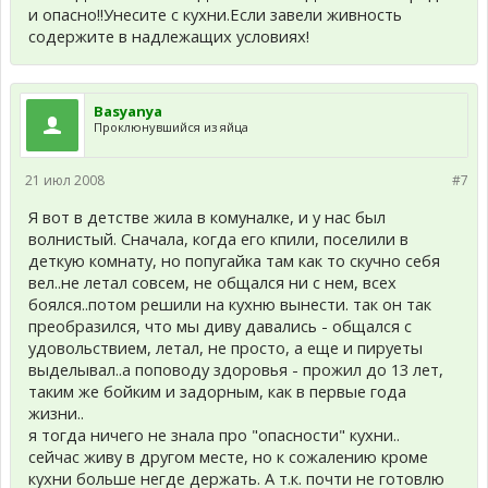
и опасно!!Унесите с кухни.Если завели живность
содержите в надлежащих условиях!
Basyanya
Проклюнувшийся из яйца
21 июл 2008
#7
Я вот в детстве жила в комуналке, и у нас был
волнистый. Сначала, когда его кпили, поселили в
деткую комнату, но попугайка там как то скучно себя
вел..не летал совсем, не общался ни с нем, всех
боялся..потом решили на кухню вынести. так он так
преобразился, что мы диву давались - общался с
удовольствием, летал, не просто, а еще и пируеты
выделывал..а поповоду здоровья - прожил до 13 лет,
таким же бойким и задорным, как в первые года
жизни..
я тогда ничего не знала про "опасности" кухни..
сейчас живу в другом месте, но к сожалению кроме
кухни больше негде держать. А т.к. почти не готовлю