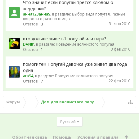
Что значит если попугай трется клювом о
жердочки?
анна123анна9
, в разделе:
Выбор вида попугая. Разные
вопросы о разных птицах
31 янв 2010
Ответов:
3
кто дольше живет-1 попугай или пара?
DANIP
, в разделе:
Поведение волнистого попугая
3 фев 2010
Ответов:
1
помогите!!! Попугай девочка уже живет два года
одна
ara94
, в разделе:
Поведение волнистого попугая
22 фев 2010
Ответов:
7
Форум
...
Дом для волнистого попугая
Русский
Обратная связь
Помощь
Условия и правила