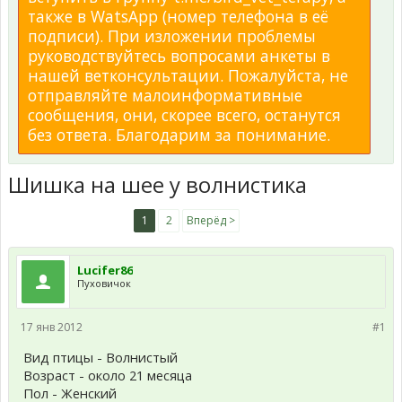
также в WatsApp (номер телефона в её
подписи). При изложении проблемы
руководствуйтесь вопросами анкеты в
нашей ветконсультации. Пожалуйста, не
отправляйте малоинформативные
сообщения, они, скорее всего, останутся
без ответа. Благодарим за понимание.
Шишка на шее у волнистика
1
2
Вперёд >
Lucifer86
Пуховичок
17 янв 2012
#1
Вид птицы - Волнистый
Возраст - около 21 месяца
Пол - Женский