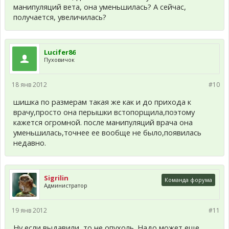
манипуляций вета, она уменьшилась? А сейчас,
получается, увеличилась?
Lucifer86
Пуховичок
18 янв 2012
#10
шишка по размерам такая же как и до прихода к
врачу,просто она перышки встопорщила,поэтому
кажется огромной. после манипуляций врача она
уменьшилась,точнее ее вообще не было,появилась
недавно.
Sigrilin
Команда форума
Администратор
19 янв 2012
#11
Ну если выдавили, то не опухоль. Надо может еще