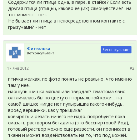
Содержится ли птица одна, в паре, в стайке? Если есть
другая птица (птицы), каково ее (их) самочувствие? -на
тот момент - нет.
Не бывает ли птица в непосредственном контакте с
грызунами? - нет
Фитюлька
Ветконсультант
Ветконсультант
17 янв 2012
#2
птичка мелкая, по фото понять не реально, что именно
там у неё...
наошупь шишка мягкая или твёрдая? гематома явно
олтличалась бы по цвету от нормальной кожи.... на
самой шишке нигде нет пупырышка какого-нибудь,
вроед вершинки, как у прыщика?
ковырять и резать ничего не надо. попробуйте пока
смазать раствором бетадина (это бесспиртовой йод),
готовый раствор можно ещё развести. он проникает в
ткани и может воздействовать на то, что под кожей.