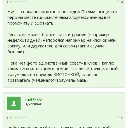
19 янв 2012
#14
Ничего пока не понятно и не видно.По уму- выщипать
перо на месте шишки,теплым хлоргексидином все
промочить и сфоткать.
Гепатома может быть.если птиц ранее (например
неделю,10 дней) напоролся например на ключок или
сркпку, или держатель для сепии (такии случаи
бывали).
Пока нет фото,единственный совет- в клюв 1 каплю
тавматина инъекционного(чел.аналог-инъекционный
траумель), на опухоль КИСТОЧКОЙ, адресно-
травмагель (чел.аналог-траумель-мазь).
Lucifer86
Пуховичок
19 янв 2012
#15
ок,фотки вечером будут. траумель инъекционный