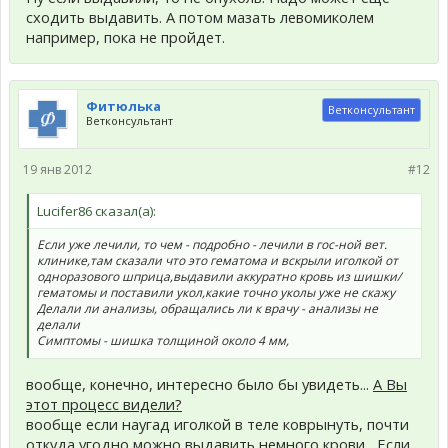
сходить выдавить. А потом мазать левомиколем
например, пока не пройдет.
Фитюлька
Ветконсультант
Ветконсультант
19 янв 2012
#12
Lucifer86 сказал(а):
Если уже лечили, то чем - подробно - лечили в гос-ной вет.
клинике,там сказали что это гематома и вскрыли иголкой от
одноразового шприца,выдавили аккуратно кровь из шишки/
гематомы и поставили укол,какие точно уколы уже не скажу
Делали ли анализы, обращались ли к врачу - анализы не
делали
Симптомы - шишка толщиной около 4 мм,
вообще, конечно, интересно было бы увидеть...
А Вы
этот процесс видели?
вообще если наугад иголкой в теле коврынуть, почти
откуда угодно можно выдавить немного крови....Если