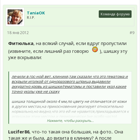
TaniaOK
Команда форума
R.I.P.
18 янв 2012
#9
Фитюлька
, на всякий случай, если вдруг пропустили
(извините, если лишний раз говорю
), шишку эту
уже вскрывали:
лечили в гос-ной вет. клинике,там сказали что это гематома и
вскрыли иголкой от одноразового шприца,выдавили
аккуратно кровь из шишки/гематомы и поставили укол,какие
точно уколы уже не скажу
шишка толщиной около 4 мм,по цвету не отличается от кожи
в других местах,на прикосновения реагирует относительно
нормально,но видно,что это ей не нравится,прикладывается к
игрушкам этим местом и периодически (не особо часто)
Нажмите, чтобы раскрыть...
чешет лапкой
Lucifer86
, что-то такая она большая, на фото.. Она
такая же и была, до визита в клинику? А после