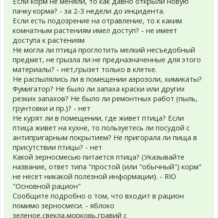
Если корм не меняли, то как давно открыли новую
пачку корма? - за 2-3 недели до инцидента.
Если есть подозрение на отравление, то к каким
комнатным растениям имел доступ? - не имеет
доступа к растениям
Не могла ли птица проглотить мелкий несъедобный
предмет, не грызла ли не предназначенные для этого
материалы? - нет,грызет только в клетке.
Не распылялись ли в помещении аэрозоли, химикаты?
Фумигатор? Не было ли запаха краски или других
резких запахов? Не было ли ремонтных работ (пыль,
грунтовки и пр.)? - нет
Не курят ли в помещении, где живет птица? Если
птица живет на кухне, то пользуетесь ли посудой с
антипригарным покрытием? Не пригорала ли пища в
присутствии птицы? - нет
Какой зерносмесью питается птица? (Указывайте
название, ответ типа "простой (или "обычный") корм"
не несет никакой полезной информации). - RIO
"Основной рацион"
Сообщите подробно о том, что входит в рацион
помимо зерносмеси. - яблоко
зеленое,свекла,морковь,гравий с