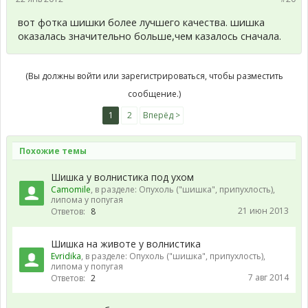
вот фотка шишки более лучшего качества. шишка
оказалась значительно больше,чем казалось сначала.
(Вы должны войти или зарегистрироваться, чтобы разместить
сообщение.)
1
2
Вперёд >
Похожие темы
Шишка у волнистика под ухом
Camomile
, в разделе:
Опухоль ("шишка", припухлость),
липома у попугая
21 июн 2013
Ответов:
8
Шишка на животе у волнистика
Evridika
, в разделе:
Опухоль ("шишка", припухлость),
липома у попугая
7 авг 2014
Ответов:
2