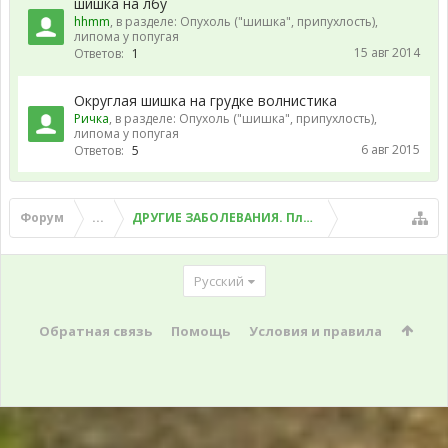
шишка на лбу
hhmm
, в разделе:
Опухоль ("шишка", припухлость),
липома у попугая
15 авг 2014
Ответов:
1
Округлая шишка на грудке волнистика
Ричка
, в разделе:
Опухоль ("шишка", припухлость),
липома у попугая
6 авг 2015
Ответов:
5
Форум
...
ДРУГИЕ ЗАБОЛЕВАНИЯ. Плохой помет, рвота и д
Русский
Обратная связь
Помощь
Условия и правила