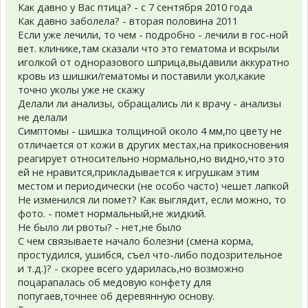
Как давно у Вас птица? - с 7 сентября 2010 года
Как давно заболела? - вторая половина 2011
Если уже лечили, то чем - подробно - лечили в гос-ной
вет. клинике,там сказали что это гематома и вскрыли
иголкой от одноразового шприца,выдавили аккуратно
кровь из шишки/гематомы и поставили укол,какие
точно уколы уже не скажу
Делали ли анализы, обращались ли к врачу - анализы
не делали
Симптомы - шишка толщиной около 4 мм,по цвету не
отличается от кожи в других местах,на прикосновения
реагирует относительно нормально,но видно,что это
ей не нравится,прикладывается к игрушкам этим
местом и периодически (не особо часто) чешет лапкой
Не изменился ли помет? Как выглядит, если можно, то
фото. - помет нормальный,не жидкий.
Не было ли рвоты? - нет,не было
С чем связываете начало болезни (смена корма,
простудился, ушибся, съел что-либо подозрительное
и т.д.)? - скорее всего ударилась,но возможно
поцарапалась об медовую конфету для
попугаев,точнее об деревянную основу.