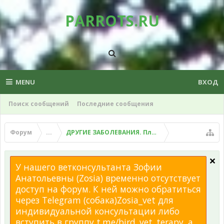
PARROTS.RU
MENU
ВХОД
Поиск сообщений
Последние сообщения
Форум
...
ДРУГИЕ ЗАБОЛЕВАНИЯ. Плохой помет, рвота и д
У нашего ветконсультанта Зофии
Анатольевны (Zosia) временно отсутствует
доступ на форум. К ней можно обратиться
через Telegram (собака)Zosia_vet для
индивидуальной консультации либо
вступить в группу t.me/bird_vet_terapy, а