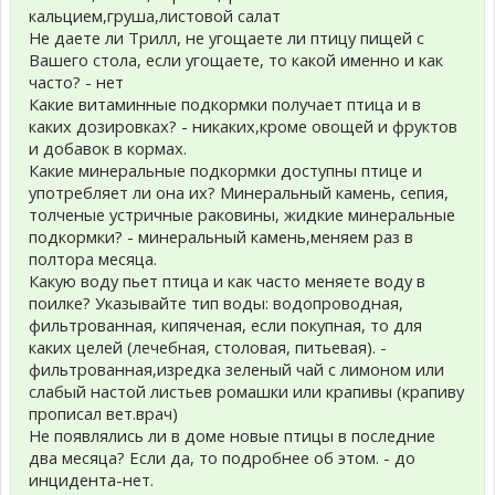
кальцием,груша,листовой салат
Не даете ли Трилл, не угощаете ли птицу пищей с
Вашего стола, если угощаете, то какой именно и как
часто? - нет
Какие витаминные подкормки получает птица и в
каких дозировках? - никаких,кроме овощей и фруктов
и добавок в кормах.
Какие минеральные подкормки доступны птице и
употребляет ли она их? Минеральный камень, сепия,
толченые устричные раковины, жидкие минеральные
подкормки? - минеральный камень,меняем раз в
полтора месяца.
Какую воду пьет птица и как часто меняете воду в
поилке? Указывайте тип воды: водопроводная,
фильтрованная, кипяченая, если покупная, то для
каких целей (лечебная, столовая, питьевая). -
фильтрованная,изредка зеленый чай с лимоном или
слабый настой листьев ромашки или крапивы (крапиву
прописал вет.врач)
Не появлялись ли в доме новые птицы в последние
два месяца? Если да, то подробнее об этом. - до
инцидента-нет.