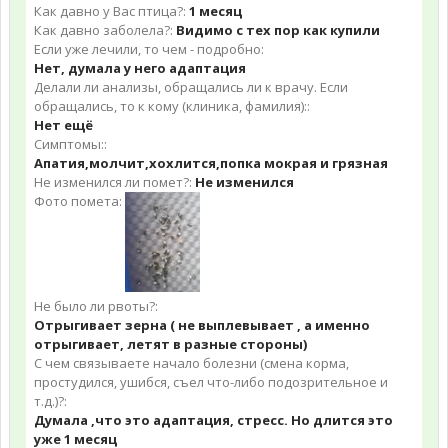
Как давно у Вас птица?:
1 месяц
Как давно заболела?:
Видимо с тех пор как купили
Если уже лечили, то чем - подробно:
Нет, думала у него адаптация
Делали ли анализы, обращались ли к врачу. Если
обращались, то к кому (клиника, фамилия)::
Нет ещё
Симптомы::
Апатия,молчит,хохлится,попка мокрая и грязная
Не изменился ли помет?:
Не изменился
Фото помета:
Не было ли рвоты?:
Отрыгивает зерна ( не выплевывает , а именно
отрыгивает, летят в разные стороны)
С чем связываете начало болезни (смена корма,
простудился, ушибся, съел что-либо подозрительное и
т.д.)?:
Думала ,что это адаптация, стресс. Но длится это
уже 1 месяц