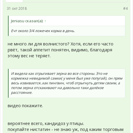
31 окт 2018
#4
Jeniasu сказал(а):
↑
Ечт около 3/4 ложечек корма в день.
не много ли для волнистого? Хотя, если его часто
рвёт, такой аппетит понятен, видимо, благодаря
этому вес не теряет.
И видела как отрыгивает зерна во все стороны. Это не
кормежка невидимой самки( у меня был уже попугай), он прям
весь извивается..как пингвин, чтоб отрыгнуть детям своим, а
потом зерна отскакивают на давольно таки далёкое
расстояние.
видео покажите.
вероятнее всего, кандидоз у птицы.
покупайте нистатин - не знаю уж, под каким торговым