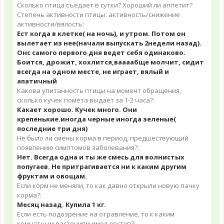
Сколько птица съедает в сутки? Хороший ли аппетит?
Степень активности птицы: активность/снижение
активности/вялость:
Ест когда в клетке( на ночь), и утром. Потом он
вылетает из нее(начали выпускать 2недели назад).
Онс самого первого дня ведет себя одинаково.
Боится, дрожит, хохлится,ваааабще молчит, сидит
всегда на одном месте, не играет, вялый и
апатичный
Какова упитанность птицы на момент обращения,
сколько кучек помёта выдает за 1-2 часа?:
Какает хорошо. Кучек много. Они
крепенькие.иногда черные иногда зеленые(
последние три дня)
Не было ли смены корма в период, предшествующий
появлению симптомов заболевания?:
Нет. Всегда одна и ты же смесь для волнистых
попугаев. Не притрагивается ни к каким другим
фруктам и овощам.
Если корм не меняли, то как давно открыли новую пачку
корма?:
Месяц назад. Купила 1 кг.
Если есть подозрение на отравление, то к каким
комнатным растениям имел доступ?: