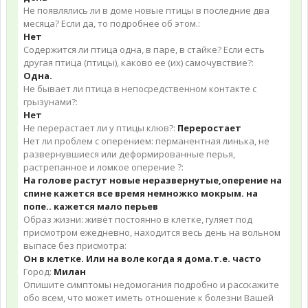
Не появлялись ли в доме новые птицы в последние два
месяца? Если да, то подробнее об этом.:
Нет
Содержится ли птица одна, в паре, в стайке? Если есть
другая птица (птицы), каково ее (их) самочувствие?:
Одна.
Не бывает ли птица в непосредственном контакте с
грызунами?:
Нет
Не перерастает ли у птицы клюв?:
Переростает
Нет ли проблем с оперением: перманентная линька, не
развернувшиеся или деформированные перья,
растрепанное и ломкое оперение ?:
На голове растут новые неразвернутые,оперение на
спине кажется все время немножко мокрым. на
попе.. кажется мало перьев
Образ жизни: живёт постоянно в клетке, гуляет под
присмотром ежедневно, находится весь день на вольном
выпасе без присмотра:
Он в клетке. Или на воле когда я дома.т.е. часто
Город:
Милан
Опишите симптомы недомогания подробно и расскажите
обо всем, что может иметь отношение к болезни Вашей