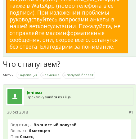
также в WatsApp (номер телефона в её
подписи). При изложении проблемы
руководствуйтесь вопросами анкеты в
нашей ветконсультации. Пожалуйста, не
отправляйте малоинформативные
сообщения, они, скорее всего, останутся
без ответа. Благодарим за понимание.
Что с папугаем?
Метки:
адаптация
лечение
папугай болеет
Jeniasu
Проклюнувшийся из яйца
30 окт 2018
#1
Вид птицы:
Волнистый попугай
Возраст:
6 месяцев
Пол:
Самец