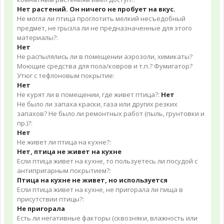
Нет растений. Он ничего не пробует на вкус.
Не могла ли птица проглотить мелкий несъедобный
предмет, не грызла ли не предназначенные для этого
материалы?:
Нет
Не распылялись ли в помещении аэрозоли, химикаты?
Моющие средства для пола/ковров и т.п.? Фумигатор?
Утюг с тефлоновым покрытие:
Нет
Не курят ли в помещении, где живет птица?:
Нет
Не было ли запаха краски, газа или других резких
запахов? Не было ли ремонтных работ (пыль, грунтовки и
пр.)?:
Нет
Не живет ли птица на кухне?:
Нет, птица не живет на кухне
Если птица живет на кухне, то пользуетесь ли посудой с
антипригарным покрытием?:
Птица на кухне не живет, но используется
Если птица живет на кухне, не пригорала ли пища в
присутствии птицы?:
Не пригорала
Есть ли негативные факторы (сквозняки, влажность или