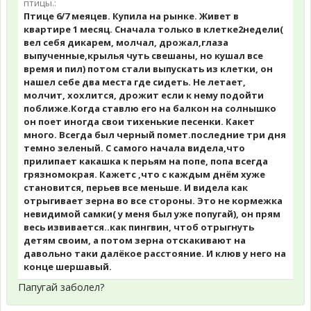
птицы.:
Птице 6/7 меяцев. Купила на рынке. Живет в
квартире 1 месяц. Сначала только в клетке2недели(
вел себя дикарем, молчал, дрожал,глаза
выпученные,крылья чуть свешаны, но кушал все
время и пил) потом стали выпускать из клетки, он
нашел себе два места где сидеть. Не летает,
молчит, хохлится, дрожит если к нему подойти
поближе.Когда ставлю его на балкон на солнышко
он поет иногда свои тихенькие песенки. Какет
много. Всегда был черный помет.последние три дня
темно зеленый. С самого начала видела,что
прилипает какашка к перьям на попе, попа всегда
грязномокрая. Кажетс ,что с каждым днём хуже
становится, перьев все меньше. И видела как
отрыгивает зерна во все стороны. Это не кормежка
невидимой самки( у меня был уже попугай), он прям
весь извивается..как пингвин, чтоб отрыгнуть
детям своим, а потом зерна отскакивают на
давольно таки далёкое расстояние. И клюв у него на
конце шершавый.
Папугай заболел?