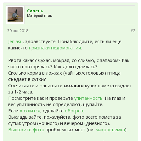
Сирень
Матёрый птиц
30 окт 2018
#2
Jeniasu
, здравствуйте. Понаблюдайте, есть ли еще
какие-то
признаки недомогания
.
Рвота какая? Сухая, мокрая, со слизью, с запахом? Как
часто повторялась? Как долго длилась?
Сколько корма в ложках (чайных/столовых) птица
съедает в сутки?
Сосчитайте и напишите
сколько
кучек помёта выдает
за 1-2 часа.
Посмотрите как и проверьте
упитанность
. На глаз и
вес упитанность не определяют, щупайте.
Если
хохлится
, сделайте
обогрев
.
Выкладывайте, пожалуйста, фото всего помета за
сутки: утром (ночного) и вечером (дневного).
Выложите фото
проблемных мест (см.
макросъемка
).