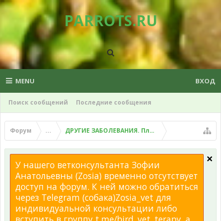
PARROTS.RU
MENU
ВХОД
Поиск сообщений
Последние сообщения
Форум
...
ДРУГИЕ ЗАБОЛЕВАНИЯ. Плохой помет, рвота и д
У нашего ветконсультанта Зофии
Анатольевны (Zosia) временно отсутствует
доступ на форум. К ней можно обратиться
через Telegram (собака)Zosia_vet для
индивидуальной консультации либо
вступить в группу t.me/bird_vet_terapy, а