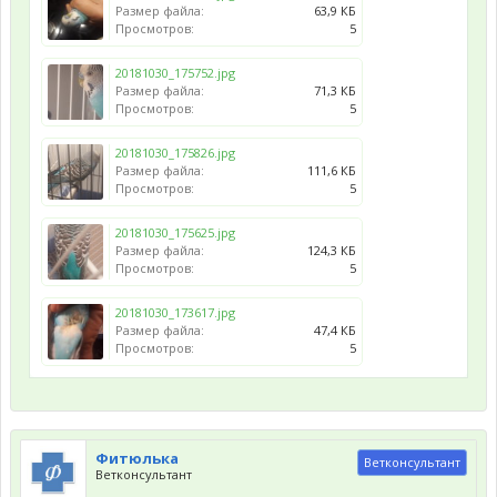
Размер файла:
63,9 КБ
Напишите в личку нашим консультантам
Фитюлька
или
Просмотров:
5
Zosia
, попросите посмотреть Вашу тему. Дайте ссылку на Вашу
тему в письме.
20181030_175752.jpg
Размер файла:
71,3 КБ
Просмотров:
5
подумайте, пожалуйста, о подруге для него.
20181030_175826.jpg
Размер файла:
111,6 КБ
Просмотров:
5
20181030_175625.jpg
Размер файла:
124,3 КБ
Просмотров:
5
20181030_173617.jpg
Размер файла:
47,4 КБ
Просмотров:
5
Фитюлька
Ветконсультант
Ветконсультант