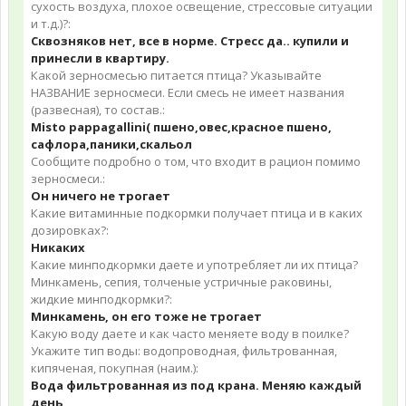
сухость воздуха, плохое освещение, стрессовые ситуации
и т.д.)?:
Сквозняков нет, все в норме. Стресс да.. купили и
принесли в квартиру.
Какой зерносмесью питается птица? Указывайте
НАЗВАНИЕ зерносмеси. Если смесь не имеет названия
(развесная), то состав.:
Misto pappagallini( пшено,овес,красное пшено,
сафлора,паники,скальол
Сообщите подробно о том, что входит в рацион помимо
зерносмеси.:
Он ничего не трогает
Какие витаминные подкормки получает птица и в каких
дозировках?:
Никаких
Какие минподкормки даете и употребляет ли их птица?
Минкамень, сепия, толченые устричные раковины,
жидкие минподкормки?:
Минкамень, он его тоже не трогает
Какую воду даете и как часто меняете воду в поилке?
Укажите тип воды: водопроводная, фильтрованная,
кипяченая, покупная (наим.):
Вода фильтрованная из под крана. Меняю каждый
день