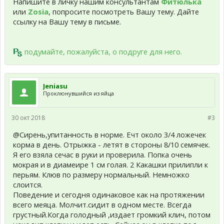
Напишите в личку нашим консультантам
Фитюлька
или
Zosia
, попросите посмотреть Вашу тему. Дайте
ссылку на Вашу тему в письме.
подумайте, пожалуйста, о подруге для него.
Jeniasu
Проклюнувшийся из яйца
30 окт 2018
#3
@Сирень,упитанность в норме. Ечт около 3/4 ложечек
корма в день. Отрыжка - летят в стороны 8/10 семячек.
Я его взяла сечас в руки и проверила. Попка очень
мокрая и в диамеире 1 см голая. 2 Какашки прилипли к
перьям. Клюв по размеру нормальный. Немножко
слоится.
Поведение и сегодня одинаковое как на протяжении
всего меяца. Молчит.сидит в одном месте. Всегда
грустный.Когда голодный ,издает громкий клич, потом