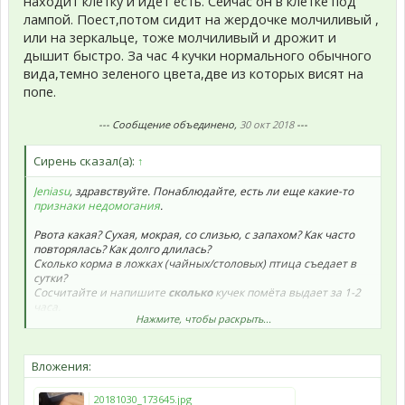
находит клетку и идет есть. Сейчас он в клетке под
лампой. Поест,потом сидит на жердочке молчиливый ,
или на зеркальце, тоже молчиливый и дрожит и
дышит быстро. За час 4 кучки нормального обычного
вида,темно зеленого цвета,две из которых висят на
попе.
--- Сообщение объединено,
30 окт 2018
---
Сирень сказал(а):
↑
Jeniasu
, здравствуйте. Понаблюдайте, есть ли еще какие-то
признаки недомогания
.
Рвота какая? Сухая, мокрая, со слизью, с запахом? Как часто
повторялась? Как долго длилась?
Сколько корма в ложках (чайных/столовых) птица съедает в
сутки?
Сосчитайте и напишите
сколько
кучек помёта выдает за 1-2
часа.
Нажмите, чтобы раскрыть...
Посмотрите как и проверьте
упитанность
. На глаз и вес
упитанность не определяют, щупайте.
Если
хохлится
, сделайте
обогрев
.
Выкладывайте, пожалуйста, фото всего помета за сутки: утром
Вложения:
(ночного) и вечером (дневного).
Выложите фото
проблемных мест (см.
макросъемка
).
20181030_173645.jpg