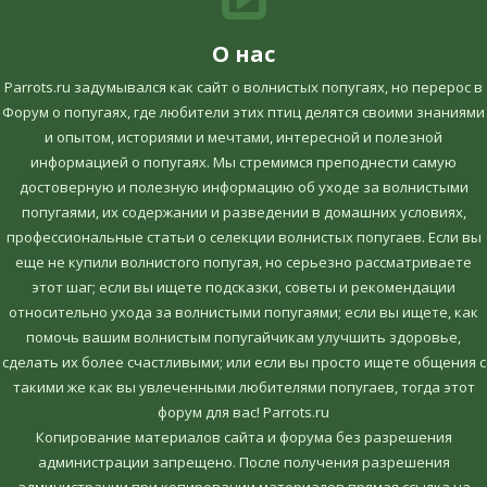
О нас
Parrots.ru задумывался как сайт о волнистых попугаях, но перерос в
Форум о попугаях, где любители этих птиц делятся своими знаниями
и опытом, историями и мечтами, интересной и полезной
информацией о попугаях. Мы стремимся преподнести самую
достоверную и полезную информацию об уходе за волнистыми
попугаями, их содержании и разведении в домашних условиях,
профессиональные статьи о селекции волнистых попугаев. Если вы
еще не купили волнистого попугая, но серьезно рассматриваете
этот шаг; если вы ищете подсказки, советы и рекомендации
относительно ухода за волнистыми попугаями; если вы ищете, как
помочь вашим волнистым попугайчикам улучшить здоровье,
сделать их более счастливыми; или если вы просто ищете общения с
такими же как вы увлеченными любителями попугаев, тогда этот
форум для вас! Parrots.ru
Копирование материалов сайта и форума без разрешения
администрации запрещено. После получения разрешения
администрации при копировании материалов прямая ссылка на