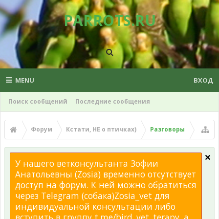
PARROTS.RU
MENU
ВХОД
Поиск сообщений
Последние сообщения
Форум
Кстати, НЕ о птичках)
Разговоры
У нашего ветконсультанта Зофии
Анатольевны (Zosia) временно отсутствует
доступ на форум. К ней можно обратиться
через Telegram (собака)Zosia_vet для
индивидуальной консультации либо
вступить в группу t.me/bird_vet_terapy, а