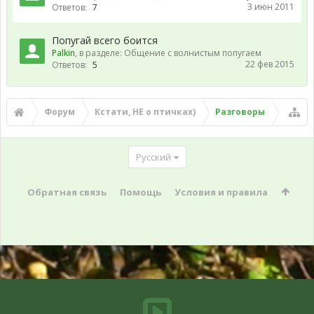
3 июн 2011
Ответов:
7
Попугай всего боится
Palkin
, в разделе:
Общение с волнистым попугаем
22 фев 2015
Ответов:
5
Форум
Кстати, НЕ о птичках)
Разговоры
Русский
Обратная связь
Помощь
Условия и правила