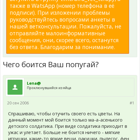
также в WatsApp (номер телефона в её
подписи). При изложении проблемы
руководствуйтесь вопросами анкеты в
нашей ветконсультации. Пожалуйста, не
отправляйте малоинформативные
сообщения, они, скорее всего, останутся
без ответа. Благодарим за понимание.
Чего боится Ваш попугай?
Lena@
Проклюнувшийся из яйца
20 сен 2006
#1
Спрашиваю, чтобы отучить своего есть цветы. На
данный момент мой боится только ма-а-асенького
детского солдатика. При виде солдатика приходит в
ужас и улетает. Больше не боится ничего - мягкие
игрушки, какие-то яркие вещи, ракушки, пылесос, фен