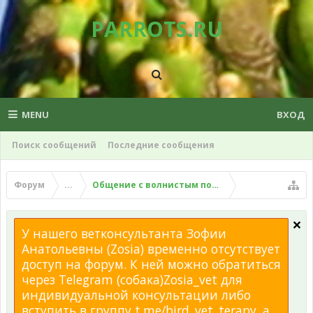
PARROTS.RU
MENU
ВХОД
Поиск сообщений
Последние сообщения
Форум
...
Общение с волнистым попугаем
У нашего ветконсультанта Зофии
Анатольевны (Zosia) временно отсутствует
доступ на форум. К ней можно обратиться
через Telegram (собака)Zosia_vet для
индивидуальной консультации либо
вступить в группу t.me/bird_vet_terapy, а