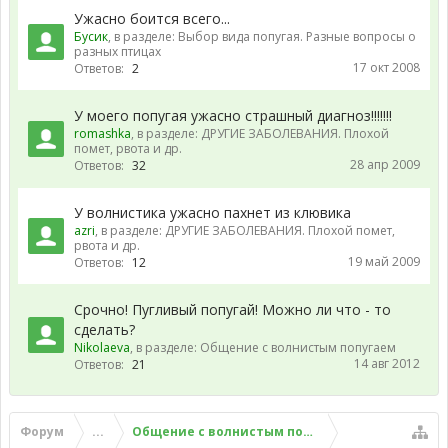
Ужасно боится всего...
Бусик
, в разделе:
Выбор вида попугая. Разные вопросы о
разных птицах
17 окт 2008
Ответов:
2
У моего попугая ужасно страшный диагноз!!!!!!!
romashka
, в разделе:
ДРУГИЕ ЗАБОЛЕВАНИЯ. Плохой
помет, рвота и др.
28 апр 2009
Ответов:
32
У волнистика ужасно пахнет из клювика
azri
, в разделе:
ДРУГИЕ ЗАБОЛЕВАНИЯ. Плохой помет,
рвота и др.
19 май 2009
Ответов:
12
Срочно! Пугливый попугай! Можно ли что - то
сделать?
Nikolaeva
, в разделе:
Общение с волнистым попугаем
14 авг 2012
Ответов:
21
Форум
...
Общение с волнистым попугаем