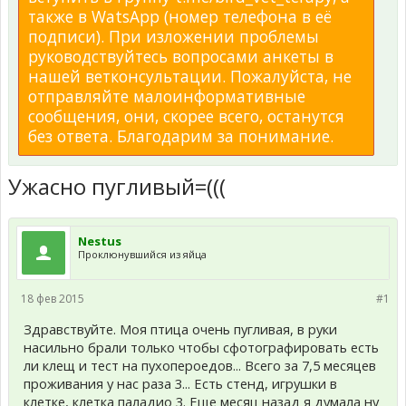
также в WatsApp (номер телефона в её
подписи). При изложении проблемы
руководствуйтесь вопросами анкеты в
нашей ветконсультации. Пожалуйста, не
отправляйте малоинформативные
сообщения, они, скорее всего, останутся
без ответа. Благодарим за понимание.
Ужасно пугливый=(((
Nestus
Проклюнувшийся из яйца
18 фев 2015
#1
Здравствуйте. Моя птица очень пугливая, в руки
насильно брали только чтобы сфотографировать есть
ли клещ и тест на пухопероедов... Всего за 7,5 месяцев
проживания у нас раза 3... Есть стенд, игрушки в
клетке, клетка паладио 3. Еще месяц назад я думала ну