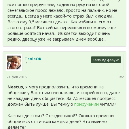
все пошло приручение, ходил на руку на которой
сенегальское просо лежало, просто на пальчик, но не
всегда... Всегда у него какой-то страх был к людям...
Всего ему 9,5 месяцев где-то... Как избавить его от
этого страха? Вот сейчас перелинял и по-моему еще
больше бояться начал... Из клетки выходит очень
редко, дверцу уже не закрываем днем вообще...
TaniaOK
Команда форума
R.I.P.
21 фев 2015
#2
Nestus
, я могу предположить, что времени на
общение у Вас с ним очень мало, и скорей всего, даже
не каждый день общаетесь. За 7,5 месяцев прогресс
должен быть лучше. Вы темку о
приручении
читали?
Клетка где стоит? Стендик какой? Сколько времени
общаетесь с птичкой каждый день? Что именно
делаете?