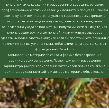
попугаями, их содержании и разведении в домашних условиях,
профессиональные статьи о селекции волнистых попугаев. Если вы
еще не купили волнистого попугая, но серьезно рассматриваете
этот шаг; если вы ищете подсказки, советы и рекомендации
относительно ухода за волнистыми попугаями; если вы ищете, как
помочь вашим волнистым попугайчикам улучшить здоровье,
сделать их более счастливыми; или если вы просто ищете общения с
такими же как вы увлеченными любителями попугаев, тогда этот
форум для вас! Parrots.ru
Копирование материалов сайта и форума без разрешения
администрации запрещено. После получения разрешения
администрации при копировании материалов прямая ссылка на
оригинал, c указанием сайта и автора материала обязательна.
Forum software by XenForo™
Quality Add-Ons by WMTech
Перевод:
XF-Russia.ru
Theme designed by
Audentio Design
.