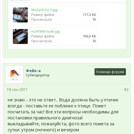
iWoEplHZsLY.jpg
Размер файла:
117,3 КБ
Просмотров:
10
m2418Mchyx8.jpg
Размер файла:
106,9 КБ
Просмотров:
10
Фейк-а
Команда форума
Субмодератор
18 сен 2017
#2
не знаю - это не ответ.. Вода должна быть у птичек
всегда - поставьте ее поближе к птице. Помет
посчитать за час! Все эти вопросы необходимы для
постановки правильного диагноза!
выкладывайте, пожалуйста, фото всего помета за
сутки: утром (ночного) и вечером