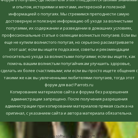
и опытом, историями и мечтами, интересной и полезной
информацией о попугаях. Мы стремимся преподнести самую
достоверную и полезную информацию об уходе за волнистыми
попугаями, их содержании и разведении в домашних условиях,
профессиональные статьи о селекции волнистых попугаев. Если вы
еще не купили волнистого попугая, но серьезно рассматриваете
этот шаг; если вы ищете подсказки, советы и рекомендации
относительно ухода за волнистыми попугаями; если вы ищете, как
помочь вашим волнистым попугайчикам улучшить здоровье,
сделать их более счастливыми; или если вы просто ищете общения с
такими же как вы увлеченными любителями попугаев, тогда этот
форум для вас! Parrots.ru
Копирование материалов сайта и форума без разрешения
администрации запрещено. После получения разрешения
администрации при копировании материалов прямая ссылка на
оригинал, c указанием сайта и автора материала обязательна.
Forum software by XenForo™