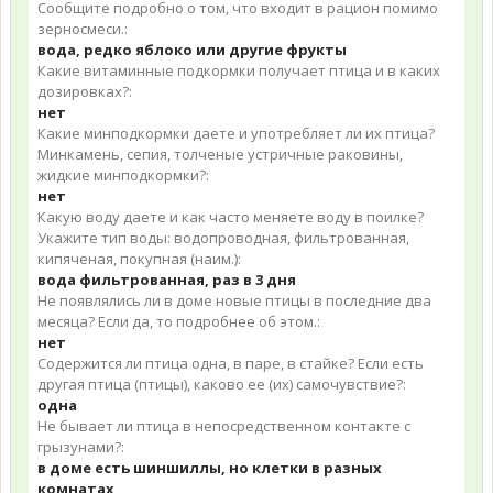
Сообщите подробно о том, что входит в рацион помимо
зерносмеси.:
вода, редко яблоко или другие фрукты
Какие витаминные подкормки получает птица и в каких
дозировках?:
нет
Какие минподкормки даете и употребляет ли их птица?
Минкамень, сепия, толченые устричные раковины,
жидкие минподкормки?:
нет
Какую воду даете и как часто меняете воду в поилке?
Укажите тип воды: водопроводная, фильтрованная,
кипяченая, покупная (наим.):
вода фильтрованная, раз в 3 дня
Не появлялись ли в доме новые птицы в последние два
месяца? Если да, то подробнее об этом.:
нет
Содержится ли птица одна, в паре, в стайке? Если есть
другая птица (птицы), каково ее (их) самочувствие?:
одна
Не бывает ли птица в непосредственном контакте с
грызунами?:
в доме есть шиншиллы, но клетки в разных
комнатах