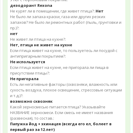
дезодорант Rexona
Не курят ли в помещении, где живет птица?:
Нет
Не было ли запаха краски, газа или других резких
запахов? Не было ли ремонтных работ (пыль, грунтовки и
пр.)?:
нет
Не живет ли птица на кухне?:
Нет, птица не живет на кухне
Если птица живет на кухне, то пользуетесь ли посудой с
антипригарным покрытием?:
Не используется
Если птица живет на кухне, не пригорала ли пища в
присутствии птицы?:
Не пригорала
Есть ли негативные факторы (сквозняки, влажность или
сухость воздуха, плохое освещение, стрессовые ситуации
и т.д.)?:
возможно сквозняк
Какой зерносмесью питается птица? Указывайте
НАЗВАНИЕ зерносмеси. Если смесь не имеет названия
(развесная), то состав.:
Папужка йод + эхинацея (всегда его ел, болеет в
первый раз за 12 лет)