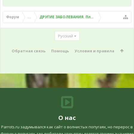
Форум
...
ДРУГИЕ ЗАБОЛЕВАНИЯ. Плохой помет, рвота и д
Русский
Обратная связь
Помощь
Условия и правила
О нас
Parrots.ru задумывался как сайт о волнистых попугаях, но перерос в
Форум о попугаях, где любители этих птиц делятся своими знаниями