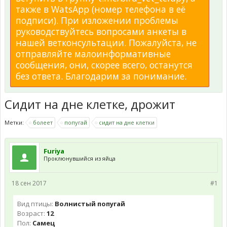
также в WatsApp (номер телефона в её
подписи). При изложении проблемы
руководствуйтесь вопросами анкеты в
нашей ветконсультации. Пожалуйста, не
отправляйте малоинформативные
сообщения, они, скорее всего, останутся
без ответа. Благодарим за понимание.
Сидит на дне клетке, дрожит
Метки:
болеет
попугай
сидит на дне клетки
Furiya
Проклюнувшийся из яйца
18 сен 2017
#1
Вид птицы:
Волнистый попугай
Возраст:
12
Пол:
Самец