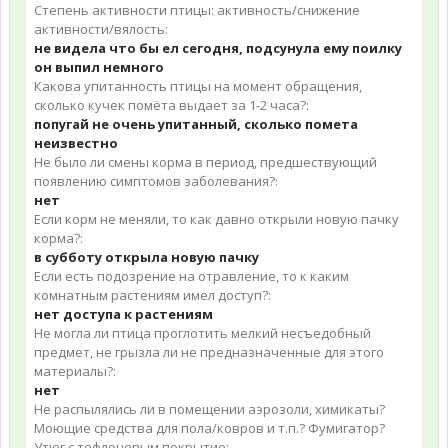
Степень активности птицы: активность/снижение
активности/вялость:
не видела что бы ел сегодня, подсунула ему поилку
он выпил немного
Какова упитанность птицы на момент обращения,
сколько кучек помёта выдает за 1-2 часа?:
попугай не очень упитанный, сколько помета
неизвестно
Не было ли смены корма в период, предшествующий
появлению симптомов заболевания?:
нет
Если корм не меняли, то как давно открыли новую пачку
корма?:
в субботу открыла новую пачку
Если есть подозрение на отравление, то к каким
комнатным растениям имел доступ?:
нет доступа к растениям
Не могла ли птица проглотить мелкий несъедобный
предмет, не грызла ли не предназначенные для этого
материалы?:
нет
Не распылялись ли в помещении аэрозоли, химикаты?
Моющие средства для пола/ковров и т.п.? Фумигатор?
Утюг с тефлоновым покрытие: