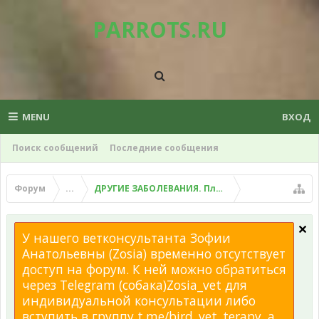
PARROTS.RU
MENU
ВХОД
Поиск сообщений
Последние сообщения
Форум
...
ДРУГИЕ ЗАБОЛЕВАНИЯ. Плохой помет, рвота и д
У нашего ветконсультанта Зофии
Анатольевны (Zosia) временно отсутствует
доступ на форум. К ней можно обратиться
через Telegram (собака)Zosia_vet для
индивидуальной консультации либо
вступить в группу t.me/bird_vet_terapy, а