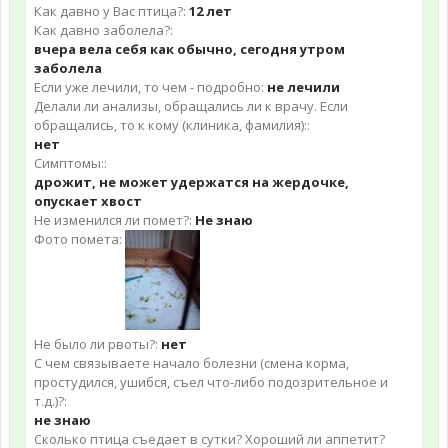
Как давно у Вас птица?:
12 лет
Как давно заболела?:
вчера вела себя как обычно, сегодня утром
заболела
Если уже лечили, то чем - подробно:
не лечили
Делали ли анализы, обращались ли к врачу. Если
обращались, то к кому (клиника, фамилия)::
нет
Симптомы::
дрожит, не может удержатся на жердочке,
опускает хвост
Не изменился ли помет?:
Не знаю
Фото помета:
Не было ли рвоты?:
нет
С чем связываете начало болезни (смена корма,
простудился, ушибся, съел что-либо подозрительное и
т.д.)?:
не знаю
Сколько птица съедает в сутки? Хороший ли аппетит?