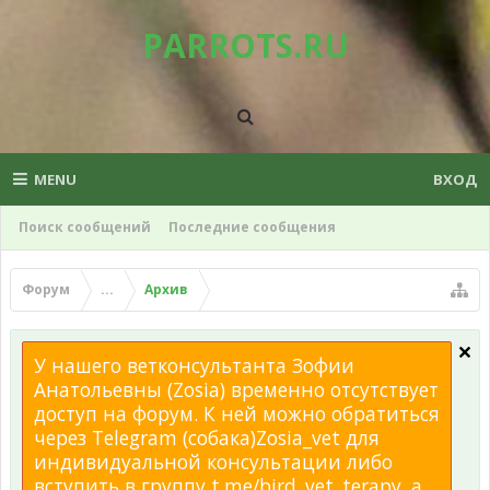
PARROTS.RU
MENU
ВХОД
Поиск сообщений
Последние сообщения
Форум
...
Архив
У нашего ветконсультанта Зофии
Анатольевны (Zosia) временно отсутствует
доступ на форум. К ней можно обратиться
через Telegram (собака)Zosia_vet для
индивидуальной консультации либо
вступить в группу t.me/bird_vet_terapy, а