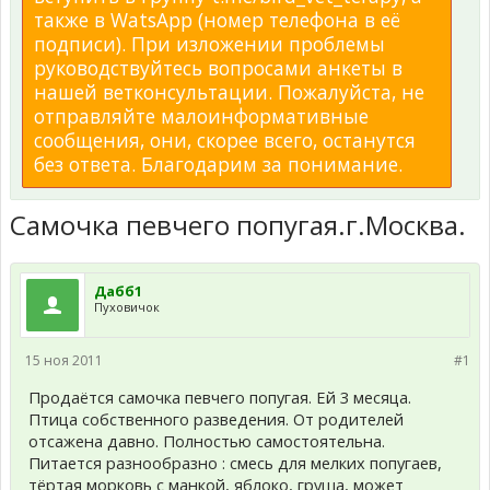
также в WatsApp (номер телефона в её
подписи). При изложении проблемы
руководствуйтесь вопросами анкеты в
нашей ветконсультации. Пожалуйста, не
отправляйте малоинформативные
сообщения, они, скорее всего, останутся
без ответа. Благодарим за понимание.
Самочка певчего попугая.г.Москва.
Дабб1
Пуховичок
15 ноя 2011
#1
Продаётся самочка певчего попугая. Ей 3 месяца.
Птица собственного разведения. От родителей
отсажена давно. Полностью самостоятельна.
Питается разнообразно : смесь для мелких попугаев,
тёртая морковь с манкой, яблоко, груша, может