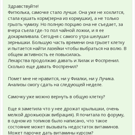
Здравствуйте!
Фитюлька, самочке стало лучше. Она уже не хохлится,
стала кушать корм(зерна из кормушки), а не только
грызть чумизу. Но полную порцию она не съедает, за
вчера съела где-то пол чайной ложки, и я ее
докармливала. Сегодня с самого утра шелушит
зернышки. Большую часть времени она грызет клетку
и пытается найти лазейки чтобы выбраться на волю. В
общем активность ее повысилась.
Лекарства продолжаю давать и Хилак и Фоспренил.
Сколько еще давать Фоспренил?
Помет мне не нравится, ни у Фиалки, ни у Лучика.
Анализы смогу сдать на следующей неделе.
Самочку уже можно вернуть в общую клетку?
Еще я заметила что у нее дрожат крылышки, очень
мелкой дрожью(как вибрация). Я почитала по форуму,
в одном из топиков было написано, что такое
состояние может вызывать недостаток витаминов.
Может парочке дать витамины курсом?