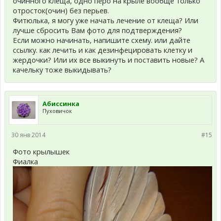
очинного клеща, одно перо на крыле вообще только
отросток(очин) без перьев.
Фитюлька, я могу уже начать лечение от клеща? Или
лучше сбросить Вам фото для подтверждения?
Если можно начинать, напишите схему. или дайте
ссылку. как лечить и как дезинфецировать клетку и
жердочки? Или их все выкинуть и поставить новые? А
качельку тоже выкидывать?
Абиссинка
Пуховичок
30 янв 2014
#15
Фото крылышек
Фиалка