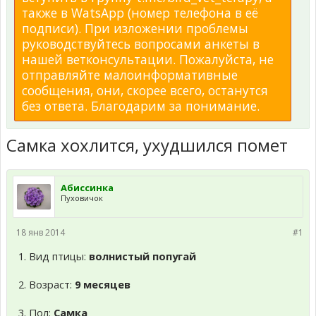
также в WatsApp (номер телефона в её
подписи). При изложении проблемы
руководствуйтесь вопросами анкеты в
нашей ветконсультации. Пожалуйста, не
отправляйте малоинформативные
сообщения, они, скорее всего, останутся
без ответа. Благодарим за понимание.
Самка хохлится, ухудшился помет
Абиссинка
Пуховичок
18 янв 2014
#1
1. Вид птицы:
волнистый попугай
2. Возраст:
9 месяцев
3. Пол:
Самка