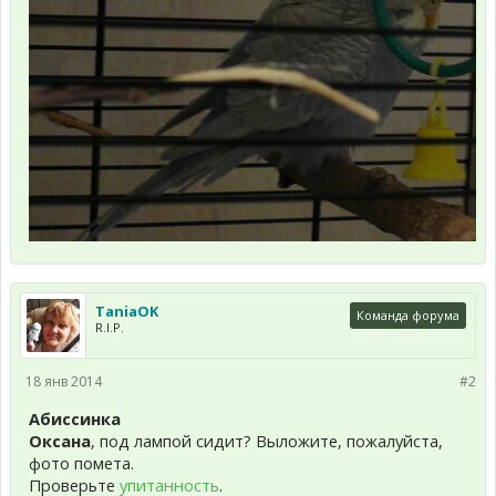
TaniaOK
Команда форума
R.I.P.
18 янв 2014
#2
Абиссинка
Оксана
, под лампой сидит? Выложите, пожалуйста,
фото помета.
Проверьте
упитанность
.