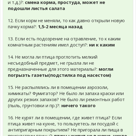
и т.д.)?:
смена корма, простуда, может не
подошли листья салата
12. Если корм не меняли, то как давно открыли новую
пачку корма?:
1,5-2 месяца назад
13. Если есть подозрение на отравление, то к каким
комнатным растениям имел доступ?:
ни к каким
14. Не могла ли птица проглотить мелкий
несъедобный предмет, не грызла ли не
предназначенные для этого материалы?:
могли
погрызть газеты(подстилка под насестом)
15. Не распылялись ли в помещении аэрозоли,
химикаты? Фумигатор? Не было ли запаха краски или
других резких запахов? Не было ли ремонтных работ
(пыль, грунтовки и пр.)?:
ничего такого
16. Не курят ли в помещении, где живет птица? Если
птица живет на кухне, то пользуетесь ли посудой с
антипригарным покрытием? Не пригорала ли пища в
присутствии птицы?:
птицы живут не в кухне, никто