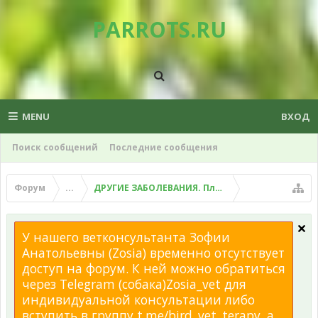
PARROTS.RU
MENU
ВХОД
Поиск сообщений
Последние сообщения
Форум
...
ДРУГИЕ ЗАБОЛЕВАНИЯ. Плохой помет, рвота и д
У нашего ветконсультанта Зофии
Анатольевны (Zosia) временно отсутствует
доступ на форум. К ней можно обратиться
через Telegram (собака)Zosia_vet для
индивидуальной консультации либо
вступить в группу t.me/bird_vet_terapy, а