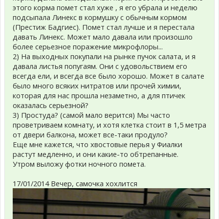
этого корма помет стал хуже , я его убрала и неделю
подсыпала Линекс в кормушку с обычным кормом
(Престиж Бадгиес). Помет стал лучше и я перестала
давать Линекс. Может мало давала или произошло
более серьезное поражение микрофлоры...
2) На выходных покупали на рынке пучок салата, и я
давала листья попугаям. Они с удовольствием его
всегда ели, и всегда все было хорошо. Может в салате
было много всяких нитратов или прочей химии,
которая для нас прошла незаметно, а для птичек
оказалась серьезной?
3) Простуда? (самой мало верится) Мы часто
проветриваем комнату, и хотя клетка стоит в 1,5 метра
от двери балкона, может все-таки продуло?
Еще мне кажется, что хвостовые перья у Фиалки
растут медленно, и они какие-то обтрепанные.
Утром выложу фотки ночного помета.
17/01/2014 Вечер, самочка хохлится