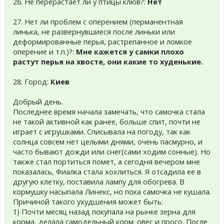
26. Не перерастает ли у птицы клюв?:
Нет
27. Нет ли проблем с оперением (перманентная
линька, не развернувшиеся после линьки или
деформированные перья, растрепанное и ломкое
оперение и т.п.)?:
Мне кажется у самки плохо
растут перья на хвосте, они какие то худенькие.
28. Город:
Киев
Добрый день.
Последнее время начала замечать, что самочка стала
не такой активной как ранее, больше спит, почти не
играет с игрушками. Списывала на погоду, так как
солнца совсем нет целыми днями, очень пасмурно, и
часто бывают дожди или снег(сами ходим сонные). Но
также стал портиться помет, а сегодня вечером мне
показалась, Фиалка стала хохлиться. Я отсадила ее в
другую клетку, поставила лампу для обогрева. В
кормушку насыпала Линекс, но пока самочка не кушала.
Причиной такого ухудшения может быть:
1) Почти месяц назад покупала на рынке зерна для
корма, делала самодельный корм: овес и просо. После