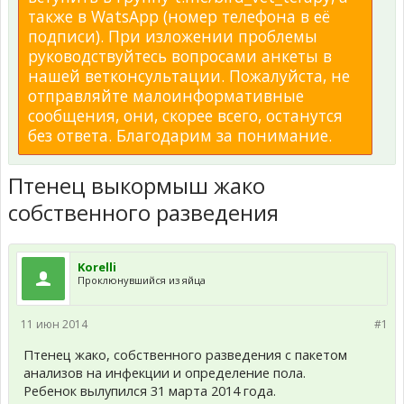
также в WatsApp (номер телефона в её
подписи). При изложении проблемы
руководствуйтесь вопросами анкеты в
нашей ветконсультации. Пожалуйста, не
отправляйте малоинформативные
сообщения, они, скорее всего, останутся
без ответа. Благодарим за понимание.
Птенец выкормыш жако
собственного разведения
Korelli
Проклюнувшийся из яйца
11 июн 2014
#1
Птенец жако, собственного разведения с пакетом
анализов на инфекции и определение пола.
Ребенок вылупился 31 марта 2014 года.