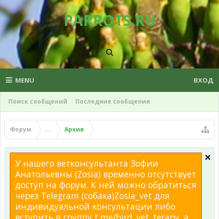
PARROTS.RU
MENU
ВХОД
Поиск сообщений
Последние сообщения
Форум
...
Архив
У нашего ветконсультанта Зофии
Анатольевны (Zosia) временно отсутствует
доступ на форум. К ней можно обратиться
через Telegram (собака)Zosia_vet для
индивидуальной консультации либо
вступить в группу t.me/bird_vet_terapy, а