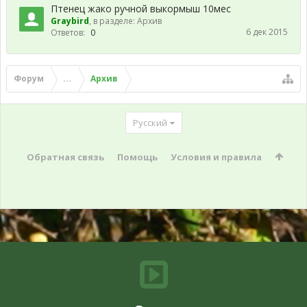
Птенец жако ручной выкормыш 10мес
Graybird
, в разделе:
Архив
6 дек 2015
Ответов:
0
Форум
...
Архив
Русский
Обратная связь
Помощь
Условия и правила