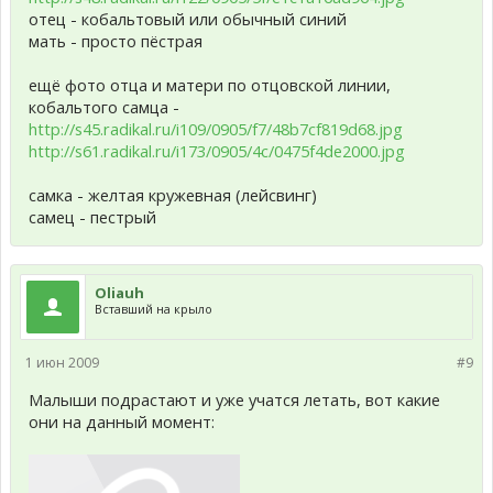
отец - кобальтовый или обычный синий
мать - просто пёстрая
ещё фото отца и матери по отцовской линии,
кобальтого самца -
http://s45.radikal.ru/i109/0905/f7/48b7cf819d68.jpg
http://s61.radikal.ru/i173/0905/4c/0475f4de2000.jpg
самка - желтая кружевная (лейсвинг)
самец - пестрый
Oliauh
Вставший на крыло
1 июн 2009
#9
Малыши подрастают и уже учатся летать, вот какие
они на данный момент: