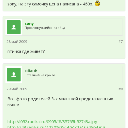
sony, на эту самочку цена написана - 450р.
sony
Проклюнувшийся из яйца
28 май 2009
#7
птичка где живет?
Oliauh
Вставший на крыло
29 май 2009
#8
Вот фото родителей 3-х малышей представленных
выше
http://i052.radikal.ru/0905/f8/35765b52743a.jpg
http://s48.radikal.ru/i122/0905/5f/e1c1a16ad964.jpg