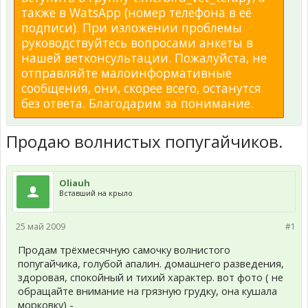
также в WatsApp (номер телефона в её
подписи). При изложении проблемы
руководствуйтесь вопросами анкеты в
нашей ветконсультации. Пожалуйста, не
отправляйте малоинформативные
сообщения, они, скорее всего, останутся
без ответа. Благодарим за понимание.
Продаю волнистых попугайчиков.
Oliauh
Вставший на крыло
25 май 2009
#1
Продам трёхмесячную самочку волнистого
попугайчика, голубой апалин. домашнего разведения,
здоровая, спокойный и тихий характер. вот фото ( не
обращайте внимание на грязную грудку, она кушала
морковку) -