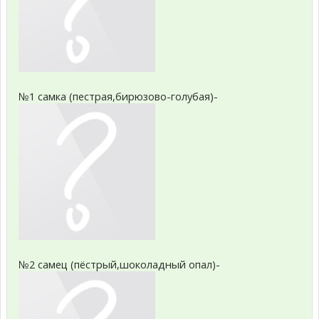
№1 самка (пестрая,бирюзово-голубая)-
№2 самец (пёстрый,шоколадный опал)-