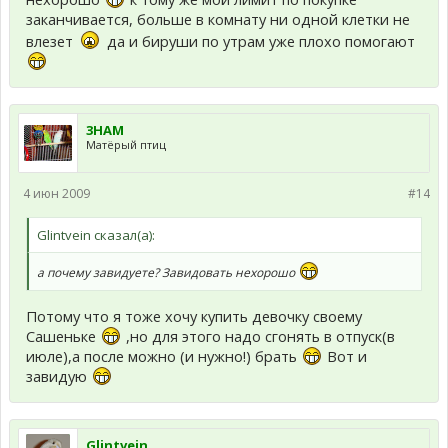
заканчивается, больше в комнату ни одной клетки не
влезет
да и бируши по утрам уже плохо помогают
3HAM
Матёрый птиц
4 июн 2009
#14
Glintvein сказал(а):
а почему завидуете? Завидовать нехорошо
Потому что я тоже хочу купить девочку своему
Сашеньке
,но для этого надо сгонять в отпуск(в
июле),а после можно (и нужно!) брать
Вот и
завидую
Glintvein