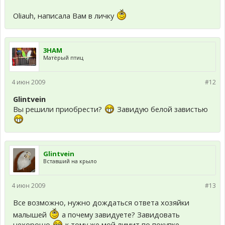
Oliauh, написала Вам в личку
3HAM
Матёрый птиц
4 июн 2009
#12
Glintvein
Вы решили приобрести?
Завидую белой завистью
Glintvein
Вставший на крыло
4 июн 2009
#13
Все возможно, нужно дождаться ответа хозяйки
малышей
а почему завидуете? Завидовать
нехорошо
к тому же мой лимит по покупке