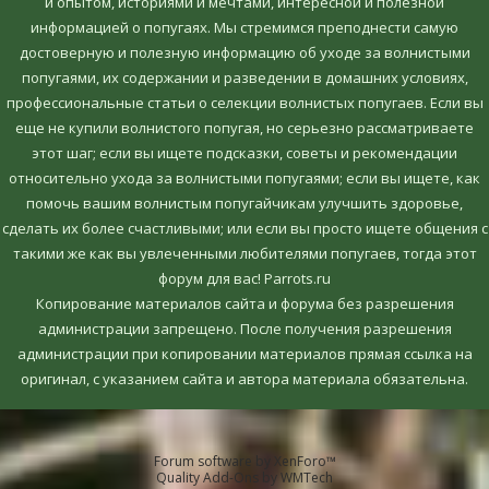
и опытом, историями и мечтами, интересной и полезной
информацией о попугаях. Мы стремимся преподнести самую
достоверную и полезную информацию об уходе за волнистыми
попугаями, их содержании и разведении в домашних условиях,
профессиональные статьи о селекции волнистых попугаев. Если вы
еще не купили волнистого попугая, но серьезно рассматриваете
этот шаг; если вы ищете подсказки, советы и рекомендации
относительно ухода за волнистыми попугаями; если вы ищете, как
помочь вашим волнистым попугайчикам улучшить здоровье,
сделать их более счастливыми; или если вы просто ищете общения с
такими же как вы увлеченными любителями попугаев, тогда этот
форум для вас! Parrots.ru
Копирование материалов сайта и форума без разрешения
администрации запрещено. После получения разрешения
администрации при копировании материалов прямая ссылка на
оригинал, c указанием сайта и автора материала обязательна.
Forum software by XenForo™
Quality Add-Ons by WMTech