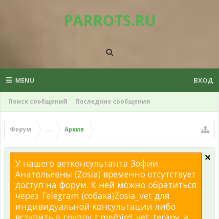
PARROTS.RU
MENU
ВХОД
Поиск сообщений
Последние сообщения
Форум
...
Архив
У нашего ветконсультанта Зофии
Анатольевны (Zosia) временно отсутствует
доступ на форум. К ней можно обратиться
через Telegram (собака)Zosia_vet для
индивидуальной консультации либо
вступить в группу t.me/bird_vet_terapy, а