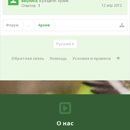
вакулина
, в разделе:
Архив
12 апр 2012
Ответов:
1
Форум
...
Архив
Русский
Обратная связь
Помощь
Условия и правила
О нас