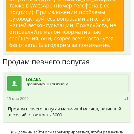
также в WatsApp (номер телефона в её
подписи). При изложении проблемы
руководствуйтесь вопросами анкеты в
нашей ветконсультации. Пожалуйста, не
отправляйте малоинформативные
сообщения, они, скорее всего, останутся
без ответа. Благодарим за понимание.
Продам певчего попугая
LOLAKA
Проклюнувшийся из яйца
15 мар 2009
#1
Продам певчего попугая мальчик 4 месяца, активный
,веселый. стоимость 3000
(Вы должны войти или зарегистрироваться, чтобы разместить