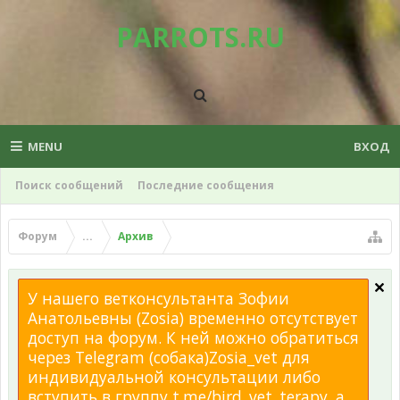
PARROTS.RU
MENU
ВХОД
Поиск сообщений
Последние сообщения
Форум
...
Архив
У нашего ветконсультанта Зофии
Анатольевны (Zosia) временно отсутствует
доступ на форум. К ней можно обратиться
через Telegram (собака)Zosia_vet для
индивидуальной консультации либо
вступить в группу t.me/bird_vet_terapy, а