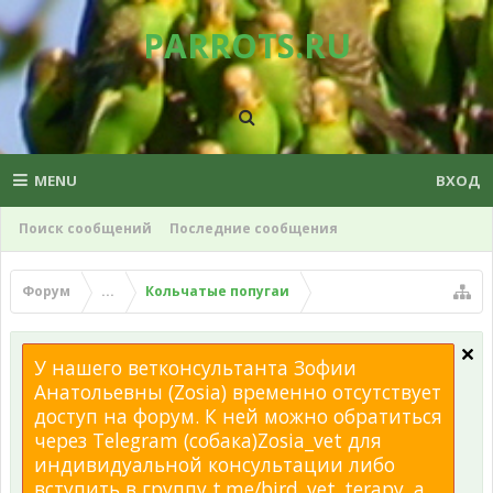
PARROTS.RU
MENU
ВХОД
Поиск сообщений
Последние сообщения
Форум
...
Кольчатые попугаи
У нашего ветконсультанта Зофии
Анатольевны (Zosia) временно отсутствует
доступ на форум. К ней можно обратиться
через Telegram (собака)Zosia_vet для
индивидуальной консультации либо
вступить в группу t.me/bird_vet_terapy, а