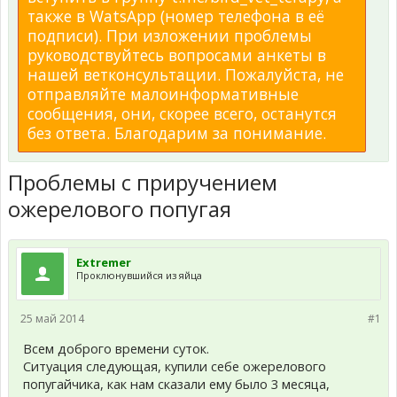
также в WatsApp (номер телефона в её
подписи). При изложении проблемы
руководствуйтесь вопросами анкеты в
нашей ветконсультации. Пожалуйста, не
отправляйте малоинформативные
сообщения, они, скорее всего, останутся
без ответа. Благодарим за понимание.
Проблемы с приручением
ожерелового попугая
Extremer
Проклюнувшийся из яйца
25 май 2014
#1
Всем доброго времени суток.
Ситуация следующая, купили себе ожерелового
попугайчика, как нам сказали ему было 3 месяца,