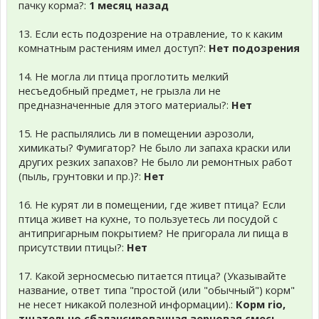
пачку корма?:
1 месяц назад
13. Если есть подозрение на отравление, то к каким
комнатным растениям имел доступ?:
Нет подозрения
14. Не могла ли птица проглотить мелкий
несъедобный предмет, не грызла ли не
предназначенные для этого материалы?:
Нет
15. Не распылялись ли в помещении аэрозоли,
химикаты? Фумигатор? Не было ли запаха краски или
других резких запахов? Не было ли ремонтных работ
(пыль, грунтовки и пр.)?:
Нет
16. Не курят ли в помещении, где живет птица? Если
птица живет на кухне, то пользуетесь ли посудой с
антипригарным покрытием? Не пригорала ли пища в
присутствии птицы?:
Нет
17. Какой зерносмесью питается птица? (Указывайте
название, ответ типа "простой (или "обычный") корм"
не несет никакой полезной информации).:
Корм rio,
тщательно сбалансированная зерновая смесь