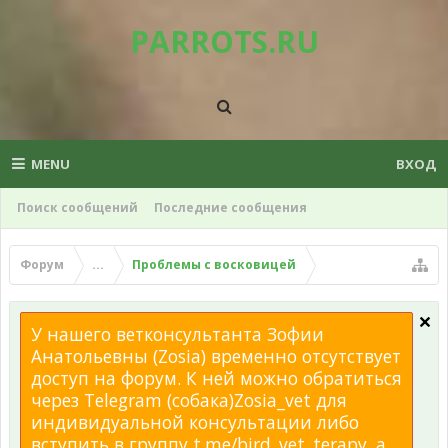
PARROTS.RU
MENU
ВХОД
Поиск сообщений
Последние сообщения
Форум
...
Проблемы с восковицей
У нашего ветконсультанта Зофии
Анатольевны (Zosia) временно отсутствует
доступ на форум. К ней можно обратиться
через Telegram (собака)Zosia_vet для
индивидуальной консультации либо
вступить в группу t.me/bird_vet_terapy, а