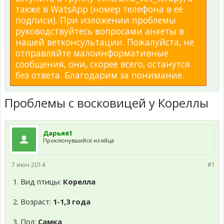
также в WatsApp (номер телефона в её
подписи). При изложении проблемы
руководствуйтесь вопросами анкеты в
нашей ветконсультации. Пожалуйста, не
отправляйте малоинформативные
сообщения, они, скорее всего, останутся
без ответа. Благодарим за понимание.
Проблемы с восковицей у Кореллы
Дарьяя1
Проклюнувшийся из яйца
7 июн 2014
#1
1. Вид птицы:
Корелла
2. Возраст:
1-1,3 года
3. Пол:
Самка