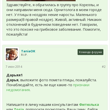
Здравствуйте, я обратилась в группу про Кореллы, и
они направили меня сюда. Орнитолога в моем городе
нет. У птицы в ноздрях некие наросты. Маленького
размера(В правой ноздре). Живой, активный. Никаких
отклонений в будничном поведении нет. Говорили,
что это похоже на грибковое заболевание. Помогите,
пожалуйста!
TaniaOK
Команда форума
R.I.P.
7 июн 2014
#2
Дарьяя1
Дарья
, выложите фото помета птицы, пожалуйста.
Понаблюдайте, есть ли еще какие-то
признаки
недомогания
.
Напишите в личку нашим консультантам
Фитюлька
или
Zosia
, попросите посмотреть Вашу тему. Дайте