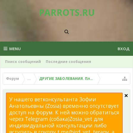
PARROTS.RU
MENU
ВХОД
Поиск сообщений
Последние сообщения
Форум
...
ДРУГИЕ ЗАБОЛЕВАНИЯ. Плохой помет, рвота и д
У нашего ветконсультанта Зофии
Анатольевны (Zosia) временно отсутствует
доступ на форум. К ней можно обратиться
через Telegram (собака)Zosia_vet для
индивидуальной консультации либо
вступить в группу t.me/bird_vet_terapy, а