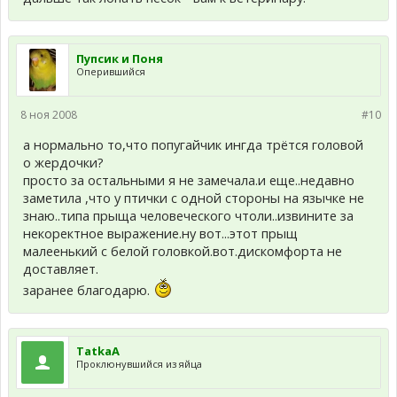
Пупсик и Поня
Оперившийся
8 ноя 2008
#10
а нормально то,что попугайчик ингда трётся головой
о жердочки?
просто за остальными я не замечала.и еще..недавно
заметила ,что у птички с одной стороны на язычке не
знаю..типа прыща человеческого чтоли..извините за
некоректное выражение.ну вот...этот прыщ
малеенький с белой головкой.вот.дискомфорта не
доставляет.
заранее благодарю.
TatkaA
Проклюнувшийся из яйца