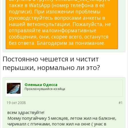
также в WatsApp (номер телефона в её
подписи). При изложении проблемы
руководствуйтесь вопросами анкеты в
нашей ветконсультации. Пожалуйста, не
отправляйте малоинформативные
сообщения, они, скорее всего, останутся
без ответа. Благодарим за понимание.
Постоянно чешется и чистит
перышки, нормально ли это?
Оленька Одесса
Проклюнувшийся из яйца
19 окт 2008
#1
всем здраствуйте!
Моему попугайчику 5 месяцев, летом жил на балконе,
чирикалл с птичками, потом жил на окне ( унас в