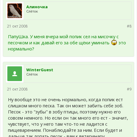
Алиночка
Слёток
21 окт 2008
#8
ПапуШка. У меня вчера мой попик сел на мисочку с
песочком и как давай его за обе щёки уминать
это
нормально?
WinterGuest
Слёток
21 окт 2008
#9
Ну вообще это не очень нормально, когда попик ест
слишком много песка. Так он может забить себе зоб.
Песок - это "зубы" в зобу птицы, поэтому нужно его
совсем немного. Но если он так много его ест - значит,
чувствует, что у него там что-то не ладится с
пищеварением. Понаблюдайте за ним. Если будет и
дальше так лопать песок - вам к ветеринару.