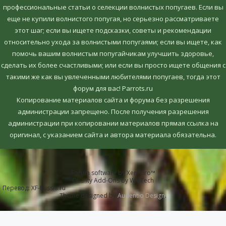
профессиональные статьи о селекции волнистых попугаев. Если вы
еще не купили волнистого попугая, но серьезно рассматриваете
этот шаг; если вы ищете подсказки, советы и рекомендации
относительно ухода за волнистыми попугаями; если вы ищете, как
помочь вашим волнистым попугайчикам улучшить здоровье,
сделать их более счастливыми; или если вы просто ищете общения с
такими же как вы увлеченными любителями попугаев, тогда этот
форум для вас! Parrots.ru
Копирование материалов сайта и форума без разрешения
администрации запрещено. После получения разрешения
администрации при копировании материалов прямая ссылка на
оригинал, c указанием сайта и автора материала обязательна.
Forum software by XenForo™
Quality Add-Ons by WMTech
Перевод:
XF-Russia.ru
Theme designed by
Audentio Design
.