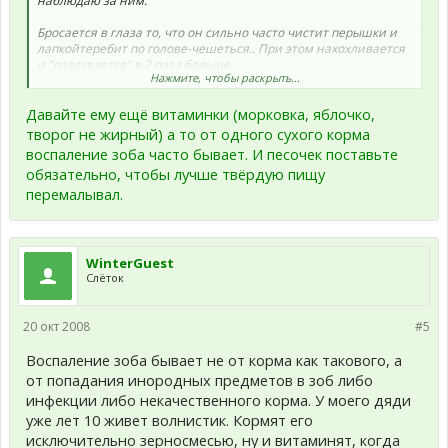
наблюдаю за ним.
Бросается в глаза то, что он сильно часто чистит перышки и
лапкойтеребит по голове-чешеться.. При этом нахохливается
и "раздувается" в 2 раза больше..
Нажмите, чтобы раскрыть...
С виду птичка здоровая, активная, кушает хорошо, но только
сухой корм, из клетки принципиально сам не вылетает, не
Давайте ему ещё витаминки (морковка, яблочко,
знаю почему.
творог не жирный) а то от одного сухого корма
воспаление зоба часто бывает. И песочек поставьте
обязательно, чтобы лучше твёрдую пищу
перемалывал.
WinterGuest
Слёток
20 окт 2008
#5
Воспаление зоба бывает не от корма как такового, а
от попадания инородных предметов в зоб либо
инфекции либо некачественного корма. У моего дяди
уже лет 10 живет волнистик. Кормят его
исключительно зерносмесью, ну и витаминят, когда