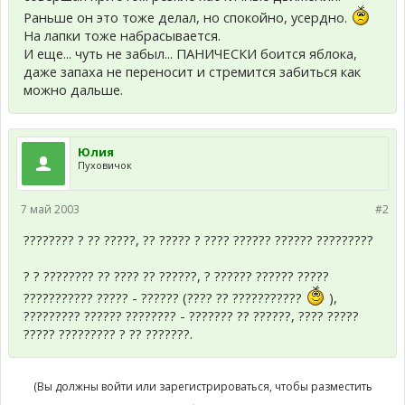
Раньше он это тоже делал, но спокойно, усердно.
На лапки тоже набрасывается.
И еще... чуть не забыл... ПАНИЧЕСКИ боится яблока,
даже запаха не переносит и стремится забиться как
можно дальше.
Юлия
Пуховичок
7 май 2003
#2
???????? ? ?? ?????, ?? ????? ? ???? ?????? ?????? ?????????
? ? ???????? ?? ???? ?? ??????, ? ?????? ?????? ?????
??????????? ????? - ?????? (???? ?? ???????????
),
????????? ?????? ???????? - ??????? ?? ??????, ???? ?????
????? ????????? ? ?? ???????.
(Вы должны войти или зарегистрироваться, чтобы разместить