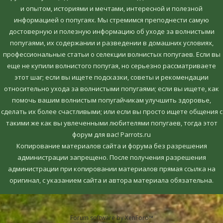
и опытом, историями и мечтами, интересной и полезной
информацией о попугаях. Мы стремимся преподнести самую
достоверную и полезную информацию об уходе за волнистыми
попугаями, их содержании и разведении в домашних условиях,
профессиональные статьи о селекции волнистых попугаев. Если вы
еще не купили волнистого попугая, но серьезно рассматриваете
этот шаг; если вы ищете подсказки, советы и рекомендации
относительно ухода за волнистыми попугаями; если вы ищете, как
помочь вашим волнистым попугайчикам улучшить здоровье,
сделать их более счастливыми; или если вы просто ищете общения с
такими же как вы увлеченными любителями попугаев, тогда этот
форум для вас! Parrots.ru
Копирование материалов сайта и форума без разрешения
администрации запрещено. После получения разрешения
администрации при копировании материалов прямая ссылка на
оригинал, c указанием сайта и автора материала обязательна.
Forum software by XenForo™