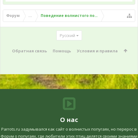
Форум
...
Поведение волнистого попугая
Русский
Обратная связь
Помощь
Условия и правила
О нас
Parrots.ru задумывался как сайт о волнистых попугаях, но перерос в
Форум о попугаях, где любители этих птиц делятся своими знаниями