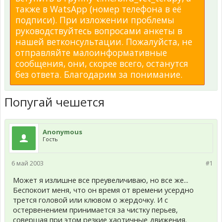
также в WatsApp (номер телефона в её
подписи). При изложении проблемы
руководствуйтесь вопросами анкеты в
нашей ветконсультации. Пожалуйста, не
отправляйте малоинформативные
сообщения, они, скорее всего, останутся
без ответа. Благодарим за понимание.
Попугай чешется
Anonymous
Гость
6 май 2003
#1
Может я излишне все преувеличиваю, но все же...
Беспокоит меня, что он время от времени усердно
трется головой или клювом о жердочку. И с
остервенением принимается за чистку перьев,
совершая при этом резкие хаотичные движения.