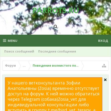
PARROTS.RU
MENU
ВХОД
Поиск сообщений
Последние сообщения
Форум
...
Поведение волнистого попугая
У нашего ветконсультанта Зофии
Анатольевны (Zosia) временно отсутствует
доступ на форум. К ней можно обратиться
через Telegram (собака)Zosia_vet для
индивидуальной консультации либо
вступить в группу t.me/bird_vet_terapy, а