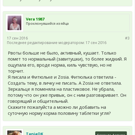
Vera 1987
Проклюнувшийся из яйца
17 сен 2016
#3
Последнее редактирование модератором:
17 сен 2016
Рвоты больше не было, активный, кушает. Только
помет то нормальный (завитушки), то более жидкий. Я
ощупала его, вроде норма, киль чувствую, но не
торчит.
Я писала и Фитюльке и Zosia. Фитюлька ответила -
Создать тему, в личку не писать. А Zosia не ответила.
Зеркальце я поменяла на пластиковое. Не убрала,
потому что он уже привык, он с ним разговаривает. Он
говорящий и общительный.
Скажите пожалуйста а можно ли добавить на
суточную норму корма половину таблетки угля?
TaniaOK
Команда форума