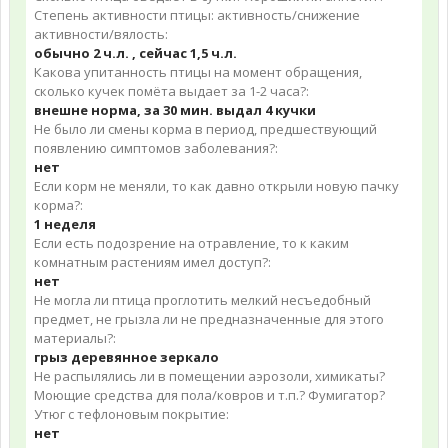
Степень активности птицы: активность/снижение
активности/вялость:
обычно 2 ч.л. , сейчас 1,5 ч.л.
Какова упитанность птицы на момент обращения,
сколько кучек помёта выдает за 1-2 часа?:
внешне норма, за 30 мин. выдал 4 кучки
Не было ли смены корма в период, предшествующий
появлению симптомов заболевания?:
нет
Если корм не меняли, то как давно открыли новую пачку
корма?:
1 неделя
Если есть подозрение на отравление, то к каким
комнатным растениям имел доступ?:
нет
Не могла ли птица проглотить мелкий несъедобный
предмет, не грызла ли не предназначенные для этого
материалы?:
грыз деревянное зеркало
Не распылялись ли в помещении аэрозоли, химикаты?
Моющие средства для пола/ковров и т.п.? Фумигатор?
Утюг с тефлоновым покрытие:
нет