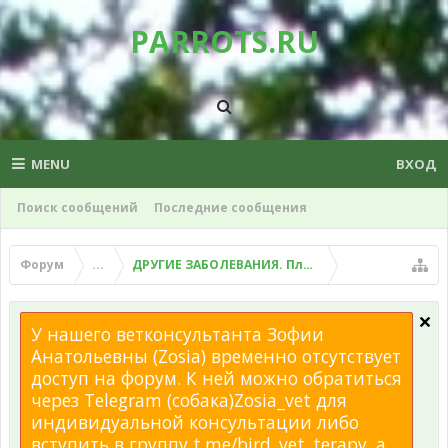
PARROTS.RU
MENU
ВХОД
Поиск сообщений
Последние сообщения
Форум
...
ДРУГИЕ ЗАБОЛЕВАНИЯ. Плохой помет, рвота и д
У нашего ветконсультанта Зофии
Анатольевны (Zosia) временно отсутствует
доступ на форум. К ней можно обратиться
через Telegram (собака)Zosia_vet для
индивидуальной консультации либо
вступить в группу t.me/bird_vet_terapy, а