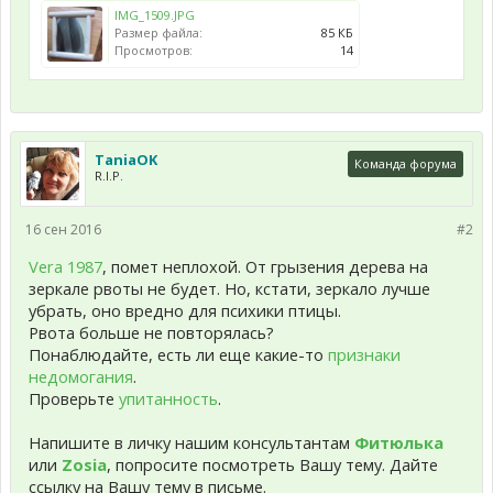
IMG_1509.JPG
Размер файла:
85 КБ
Просмотров:
14
TaniaOK
Команда форума
R.I.P.
16 сен 2016
#2
Vera 1987
, помет неплохой. От грызения дерева на
зеркале рвоты не будет. Но, кстати, зеркало лучше
убрать, оно вредно для психики птицы.
Рвота больше не повторялась?
Понаблюдайте, есть ли еще какие-то
признаки
недомогания
.
Проверьте
упитанность
.
Напишите в личку нашим консультантам
Фитюлька
или
Zosia
, попросите посмотреть Вашу тему. Дайте
ссылку на Вашу тему в письме.