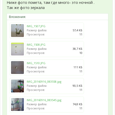
Ниже фото помета, там где много- это ночной .
Так же фото зеркала
Вложения:
IMG_1507.JPG
Размер файла:
57,4 КБ
Просмотров:
11
IMG_1508.JPG
Размер файла:
38,7 КБ
Просмотров:
10
IMG_1510.JPG
Размер файла:
111 КБ
Просмотров:
11
IMG_20160916_083558.jpg
Размер файла:
90,5 КБ
Просмотров:
11
IMG_20160916_083545.jpg
Размер файла:
74,8 КБ
Просмотров:
11