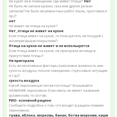
Не курят ли в помещении, где живет птица?:
Нет
Не было ли запаха краски, газа или других резких
запахов? Не было ли ремонтных работ (пыль, грунтовки и
пр.)?:
нет
Не живет ли птица на кухне?:
Нет, птица не живет на кухне
Если птица живет на кухне, то пользуетесь ли посудой с
антипригарным покрытием?:
Птица на кухне не живет и не используется
Если птица живет на кухне, не пригорала ли пища в
присутствии птицы?:
Не пригорала
Есть ли негативные факторы (сквозняки, влажность или
сухость воздуха, плохое освещение, стрессовые ситуации
и т.д.)?:
сухость воздуха
Какой зерносмесью питается птица? Указывайте
НАЗВАНИЕ зерносмеси. Если смесь не имеет названия
(развесная), то состав.:
РИО- основной рацион
Сообщите подробно о том, что входит в рацион помимо
зерносмеси.:
трава, яблоко, морковь, банан, ботва моркови, каши