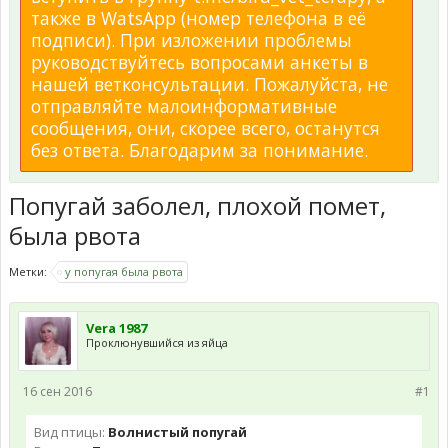
также в WatsApp (номер телефона в её
подписи). При изложении проблемы
руководствуйтесь вопросами анкеты в
нашей ветконсультации. Пожалуйста, не
отправляйте малоинформативные
сообщения, они, скорее всего, останутся
без ответа. Благодарим за понимание.
Попугай заболел, плохой помет,
была рвота
Метки:
у попугая была рвота
Vera 1987
Проклюнувшийся из яйца
16 сен 2016
#1
Вид птицы:
Волнистый попугай