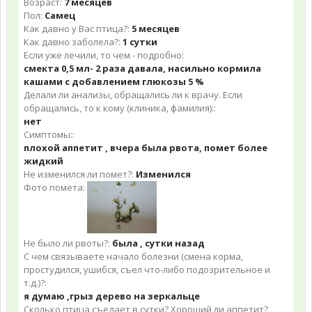
Возраст:
7 месяцев
Пол:
Самец
Как давно у Вас птица?:
5 месяцев
Как давно заболела?:
1 сутки
Если уже лечили, то чем - подробно:
смекта 0,5 мл- 2 раза давала, насильно кормила
кашами с добавлением глюкозы 5 %
Делали ли анализы, обращались ли к врачу. Если
обращались, то к кому (клиника, фамилия)::
нет
Симптомы::
плохой аппетит , вчера была рвота, помет более
жидкий
Не изменился ли помет?:
Изменился
Фото помета:
Не было ли рвоты?:
была , сутки назад
С чем связываете начало болезни (смена корма,
простудился, ушибся, съел что-либо подозрительное и
т.д.)?:
я думаю ,грыз дерево на зеркальце
Сколько птица съедает в сутки? Хороший ли аппетит?