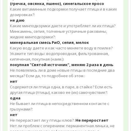
(гречка, овсянка, пшено), синегальское просо
Какие витаминные подкормки получает птица и в каких
дозировках?:
не даю
Какие минподкормки даете и употребляет ли их птица?
Минкамень, сепия, толченые устричные раковины,
жидкие минподкормки?:
минеральная смесь РиО, сепия, мелок
Какую воду даете и как часто меняете воду в поилке?
Укажите тип воды: водопроводная, фильтрованная,
кипяченая, покупная (наим.):
покупная "Святой источник", меняю 2 раза в день
Не появлялись ли в доме новые птицы в последние два
месяца? Если да, то подробнее об этом.:
нет
Содержится ли птица одна, в паре, в стайке? Если есть
другая птица (птицы), каково ее (их) самочувствие?:
одна
Не бывает ли птица в непосредственном контакте с
грызунами?:
нет
Не перерастает ли у птицы клюв?:
Не переростает
Нет ли проблем с оперением: перманентная линька, не