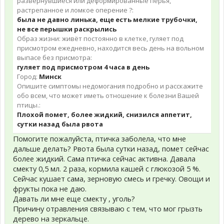
развернувшиеся или деформированные перья,
растрепанное и ломкое оперение ?:
была не давно линька, еще есть мелкие трубочки,
не все перышки раскрылись
Образ жизни: живёт постоянно в клетке, гуляет под
присмотром ежедневно, находится весь день на вольном
выпасе без присмотра:
гуляет под присмотром 4 часа в день
Город:
Минск
Опишите симптомы недомогания подробно и расскажите
обо всем, что может иметь отношение к болезни Вашей
птицы.:
Плохой помет, более жидкий, снизился аппетит,
сутки назад была рвота
Помогите пожалуйста, птичка заболела, что мне
дальше делать? Рвота была сутки назад, помет сейчас
более жидкий. Сама птичка сейчас активна. Давала
смекту 0,5 мл. 2 раза, кормила кашей с глюкозой 5 %.
Сейчас кушает сама, зерновую смесь и гречку. Овощи и
фрукты пока не даю.
Давать ли мне еще смекту , уголь?
Причину отравления связываю с тем, что мог грызть
дерево на зеркальце.