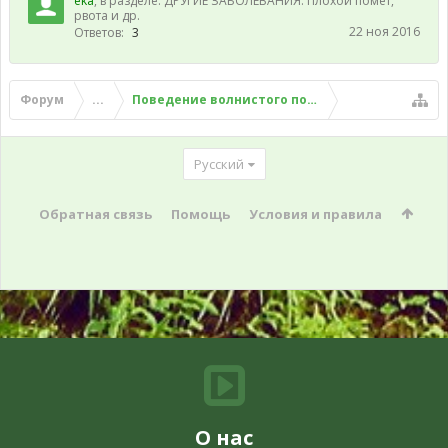
eka
, в разделе:
ДРУГИЕ ЗАБОЛЕВАНИЯ. Плохой помет,
рвота и др.
22 ноя 2016
Ответов:
3
Форум
...
Поведение волнистого попугая
Русский
Обратная связь
Помощь
Условия и правила
О нас