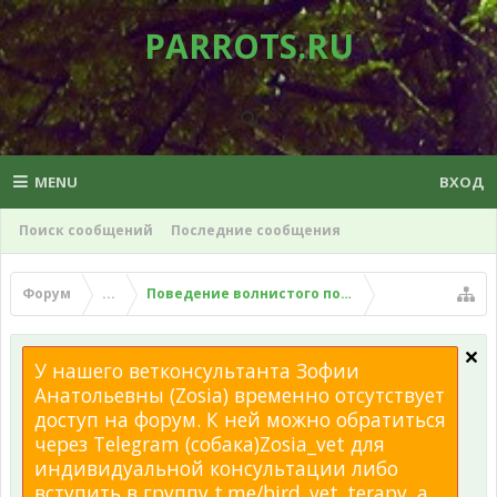
PARROTS.RU
MENU
ВХОД
Поиск сообщений
Последние сообщения
Форум
...
Поведение волнистого попугая
У нашего ветконсультанта Зофии
Анатольевны (Zosia) временно отсутствует
доступ на форум. К ней можно обратиться
через Telegram (собака)Zosia_vet для
индивидуальной консультации либо
вступить в группу t.me/bird_vet_terapy, а