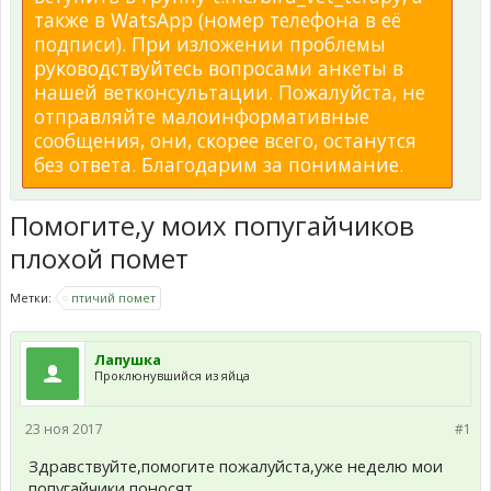
также в WatsApp (номер телефона в её
подписи). При изложении проблемы
руководствуйтесь вопросами анкеты в
нашей ветконсультации. Пожалуйста, не
отправляйте малоинформативные
сообщения, они, скорее всего, останутся
без ответа. Благодарим за понимание.
Помогите,у моих попугайчиков
плохой помет
Метки:
птичий помет
Лапушка
Проклюнувшийся из яйца
23 ноя 2017
#1
Здравствуйте,помогите пожалуйста,уже неделю мои
попугайчики поносят.