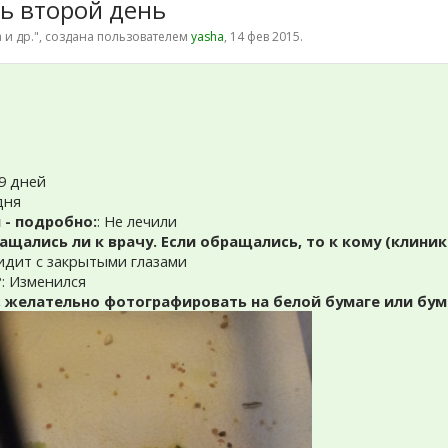
ь второй день
 и др.
", создана пользователем
yasha
,
14 фев 2015
.
 9 дней
 дня
 - подробно:
: Не лечили
ащались ли к врачу. Если обращались, то к кому (клиник
сидит с закрытыми глазами
?
: Изменился
 желательно фотографировать на белой бумаге или бу