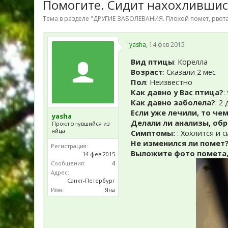
Помогите. Сидит нахохлившис
Тема в разделе "
ДРУГИЕ ЗАБОЛЕВАНИЯ. Плохой помет, рвота
yasha
,
14 фев 2015
Вид птицы
: Корелла
Возраст
: Сказали 2 мес
Пол
: Неизвестно
Как давно у Вас птица?
:
Как давно заболела?
: 2
Если уже лечили, то чем
yasha
Делали ли анализы, обр
Проклюнувшийся из
яйца
Симптомы:
: Хохлится и 
Не изменился ли помет
Регистрация:
Выложите фото помета,
14 фев 2015
Сообщения:
4
Адрес:
Санкт-Петербург
Имя:
Яна