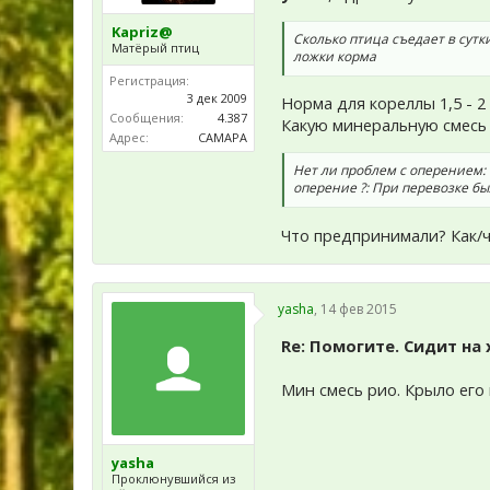
Kapriz@
Сколько птица съедает в сут
Матёрый птиц
ложки корма
Регистрация:
3 дек 2009
Норма для кореллы 1,5 - 
Сообщения:
4.387
Какую минеральную смесь
Адрес:
САМАРА
Нет ли проблем с оперением
оперение ?: При перевозке бы
Что предпринимали? Как/ч
yasha
,
14 фев 2015
Re: Помогите. Сидит на
Мин смесь рио. Крыло его
yasha
Проклюнувшийся из