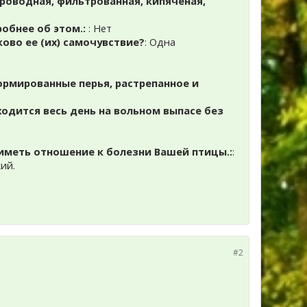
проводная, фильтрованная, кипяченая,
робнее об этом.:
: Нет
ково ее (их) самочувствие?
: Одна
ормированные перья, растрепанное и
ходится весь день на вольном выпасе без
иметь отношение к болезни Вашей птицы.:
:
ий.
#2