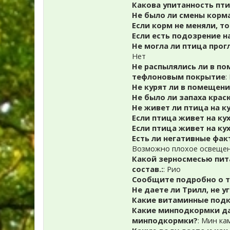
Какова упитанность пти
Не было ли смены корм
Если корм не меняли, т
Если есть подозрение н
Не могла ли птица прог
Нет
Не распылялись ли в по
тефлоновым покрытие
:
Не курят ли в помещени
Не было ли запаха краск
Не живет ли птица на ку
Если птица живет на ку
Если птица живет на ку
Есть ли негативные фак
Возможно плохое освеще
Какой зерносмесью пита
состав.:
: Рио
Сообщите подробно о т
Не даете ли Трилл, не у
Какие витаминные подк
Какие минподкормки да
минподкормки?
: Мин ка