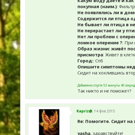
Какую воду даете и как
покупная (наим.)
: Фильт
Не появлялись ли в дом
Содержится ли птица одн
Не бывает ли птица в н
Не перерастает ли у пт
Нет ли проблем с опере
ломкое оперение ?
: При
Образ жизни: живёт пос
присмотра
: Живет в клет
Город:
: Спб
Опишите симптомы недо
Сидит на хохлившись втор
Добавлено спустя 53 минуты 40 секунд
Так никто и не поможет?
Kapriz@
,
14 фев 2015
Re: Помогите. Сидит на
yasha
, здравствуйте!