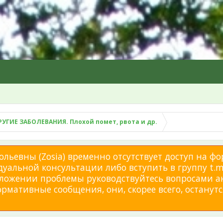
РУГИЕ ЗАБОЛЕВАНИЯ. Плохой помет, рвота и др.
льевны (Zosia) временно отсутствует доступ на фо
дуальной консультации либо вступить в группу t.me
изложении проблемы руководствуйтесь вопросами а
мативные сообщения, они, скорее всего, останутся