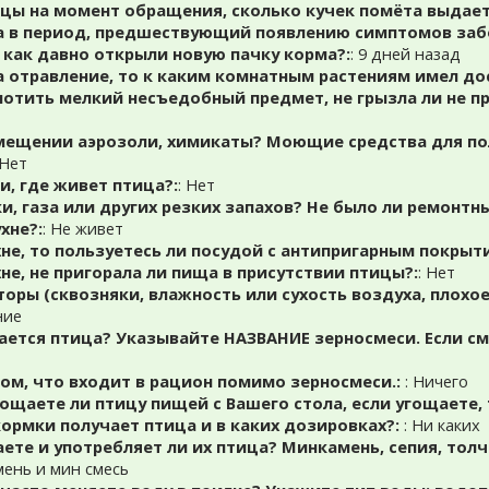
цы на момент обращения, сколько кучек помёта выдает 
а в период, предшествующий появлению симптомов заб
о как давно открыли новую пачку корма?:
: 9 дней назад
а отравление, то к каким комнатным растениям имел до
лотить мелкий несъедобный предмет, не грызла ли не 
мещении аэрозоли, химикаты? Моющие средства для пол
 Нет
и, где живет птица?:
: Нет
и, газа или других резких запахов? Не было ли ремонтны
хне?:
: Не живет
хне, то пользуетесь ли посудой с антипригарным покрыт
хне, не пригорала ли пища в присутствии птицы?:
: Нет
торы (сквозняки, влажность или сухость воздуха, плохое
ние
ется птица? Указывайте НАЗВАНИЕ зерносмеси. Если сме
ом, что входит в рацион помимо зерносмеси.:
: Ничего
гощаете ли птицу пищей с Вашего стола, если угощаете, 
ормки получает птица и в каких дозировках?:
: Ни каких
ете и употребляет ли их птица? Минкамень, сепия, тол
мень и мин смесь