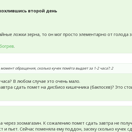
 хохлившись второй день
айные ложки зерна, то он мог просто элементарно от голода з
богрев
.
момент обращения, сколько кучек помёта выдает за 1-2 часа?: 2
а часа? В любом случае это очень мало.
автра сдать помет на дисбиоз кишечника (бакпосев)? Это стои
ла через зоомагазин. К сожалению помет сдать завтра не полу
т и пьет. Сейчас поменяла ему поддон, засеку сколько кучек сд