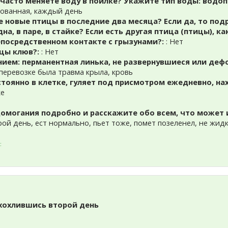
 часто меняете воду в поилке? Укажите тип воды: водо
рованная, каждый день
е новые птицы в последние два месяца? Если да, то под
а, в паре, в стайке? Если есть другая птица (птицы), ка
епосредственном контакте с грызунами?:
: Нет
ицы клюв?:
: Нет
нием: перманентная линька, не развернувшиеся или деф
 перевозке была травма крыла, кровь
тоянно в клетке, гуляет под присмотром ежедневно, на
ке
могания подробно и расскажите обо всем, что может 
ой день, ест нормально, пьет тоже, помет позеленел, не жидк
:
 хохлившись второй день