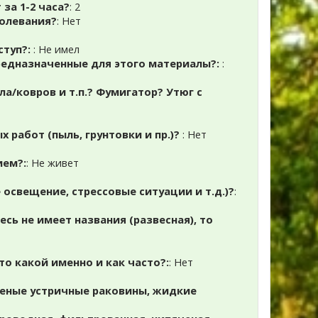
за 1-2 часа?
: 2
олевания?
: Нет
ступ?:
: Не имел
предназначенные для этого материалы?:
:
а/ковров и т.п.? Фумигатор? Утюг с
х работ (пыль, грунтовки и пр.)?
: Нет
ием?:
: Не живет
 освещение, стрессовые ситуации и т.д.)?
:
сь не имеет названия (развесная), то
то какой именно и как часто?:
: Нет
ченые устричные раковины, жидкие