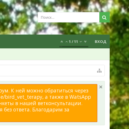
1
/
11
ВХОД
рум. К ней можно обратиться через
/bird_vet_terapy, а также в WatsApp
нкеты в нашей ветконсультации.
 без ответа. Благодарим за