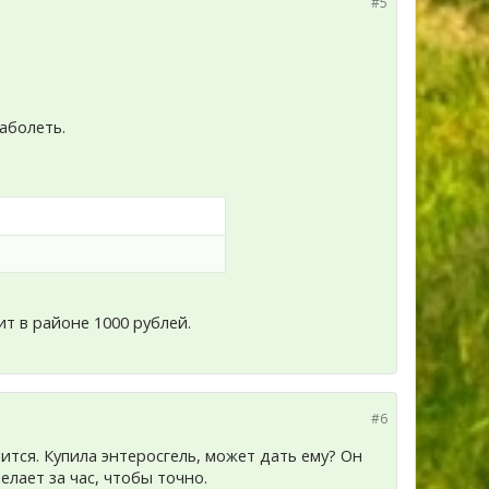
#5
аболеть.
т в районе 1000 рублей.
#6
чится. Купила энтеросгель, может дать ему? Он
елает за час, чтобы точно.