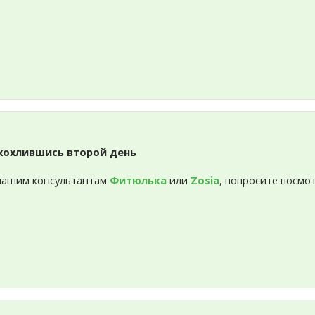
 хохлившись второй день
 нашим консультантам
Фитюлька
или
Zosia
, попросите посмо