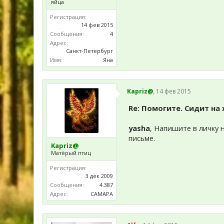
яйца
Регистрация:
14 фев 2015
Сообщения:
4
Адрес:
Санкт-Петербург
Имя:
Яна
Kapriz@
,
14 фев 2015
Re: Помогите. Сидит на
yasha
, Напишите в личку
письме.
Kapriz@
Матёрый птиц
Регистрация:
3 дек 2009
Сообщения:
4.387
Адрес:
САМАРА