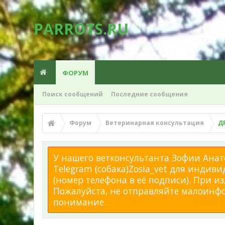
PARROTS.RU
ФОРУМ
Поиск сообщений
Последние сообщения
Форум
Ветеринарная консультация
Д
У нашего ветконсультанта Зофии Анато
Telegram (собака)Zosia_vet для индиви
(номер телефона в её подписи). При 
Пожалуйста, не отправляйте малоинфор
понимание.