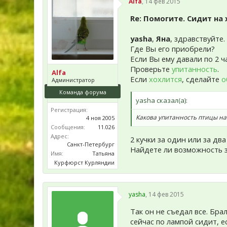
Alfa
,
14 фев 2015
Re: Помогите. Сидит на
yasha
,
Яна
, здравствуйте.
Где Вы его приобрели?
Если Вы ему давали по 2 ч
Проверьте
упитанность
.
Alfa
Если
хохлится
, сделайте
о
Администратор
Команда форума
yasha сказал(а):
Регистрация:
Какова упитанность птицы на 
4 ноя 2005
Сообщения:
11.026
Адрес:
2 кучки за один или за дв
Санкт-Петербург
Найдете ли возможность з
Имя:
Татьяна
Курфюрст Курляндии
yasha
,
14 фев 2015
Так он не съедал все. Бра
сейчас по лампой сидит, ес