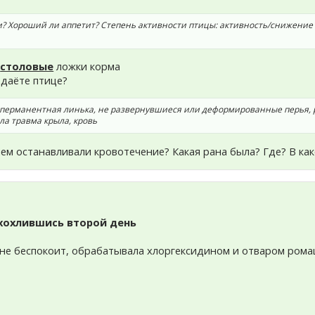
ки? Хороший ли аппетит? Степень активности птицы: активность/снижение
2
столовые
ложки корма
 даёте птице?
: перманентная линька, не развернувшиеся или деформированные перья, 
ла травма крыла, кровь
ем останавливали кровотечение? Какая рана была? Где? В как
 хохлившись второй день
 не беспокоит, обрабатывала хлоргексидином и отваром ром