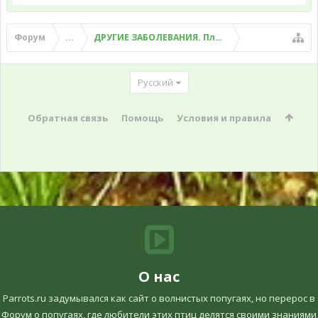
Форум
...
ДРУГИЕ ЗАБОЛЕВАНИЯ. Плохой помет, рвота и д
Русский
Обратная связь
Помощь
Условия и правила
О нас
Parrots.ru задумывался как сайт о волнистых попугаях, но перерос в
Форум о попугаях, где любители этих птиц делятся своими знаниями