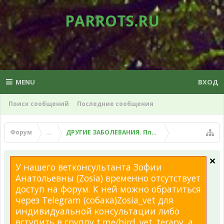
PARROTS.RU
MENU
ВХОД
Поиск сообщений
Последние сообщения
Форум
...
ДРУГИЕ ЗАБОЛЕВАНИЯ. Плохой помет, рвота и д
У нашего ветконсультанта Зофии
Анатольевны (Zosia) временно отсутствует
доступ на форум. К ней можно обратиться
через Telegram (собака)Zosia_vet для
индивидуальной консультации либо
вступить в группу t.me/bird_vet_terapy, а