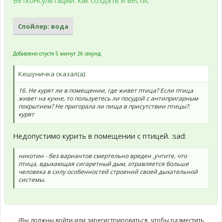
Ветконсультации: как создать и вести
.
Спойлер:
вода
Добавлено спустя 5 минут 26 секунд:
Кешуничка сказал(а):
16. Не курят ли в помещении, где живет птица? Если птица
живет на кухне, то пользуетесь ли посудой с антипригарным
покрытием? Не пригорала ли пища в присутствии птицы?:
курят
Недопустимо курить в помещении с птицей. :sad:
никотин - без вариантов смертельно вреден ,учтите, что
птица, вдыхающая сигаретный дым, отравляется больше
человека в силу особенностей строений своей дыхательной
системы.
(Вы должны войти или зарегистрироваться, чтобы разместить