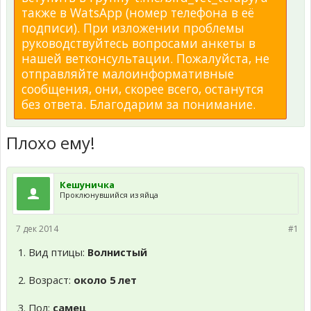
также в WatsApp (номер телефона в её
подписи). При изложении проблемы
руководствуйтесь вопросами анкеты в
нашей ветконсультации. Пожалуйста, не
отправляйте малоинформативные
сообщения, они, скорее всего, останутся
без ответа. Благодарим за понимание.
Плохо ему!
Кешуничка
Проклюнувшийся из яйца
7 дек 2014
#1
1. Вид птицы:
Волнистый
2. Возраст:
около 5 лет
3. Пол:
самец