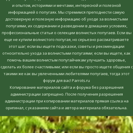
и опытом, историями и мечтами, интересной и полезной
информацией о попугаях. Мы стремимся преподнести самую
достоверную и полезную информацию об уходе за волнистыми
попугаями, их содержании и разведении в домашних условиях,
профессиональные статьи о селекции волнистых попугаев. Если вы
еще не купили волнистого попугая, но серьезно рассматриваете
этот шаг; если вы ищете подсказки, советы и рекомендации
относительно ухода за волнистыми попугаями; если вы ищете, как
помочь вашим волнистым попугайчикам улучшить здоровье,
сделать их более счастливыми; или если вы просто ищете общения с
такими же как вы увлеченными любителями попугаев, тогда этот
форум для вас! Parrots.ru
Копирование материалов сайта и форума без разрешения
администрации запрещено. После получения разрешения
администрации при копировании материалов прямая ссылка на
оригинал, c указанием сайта и автора материала обязательна.
Forum software by XenForo™