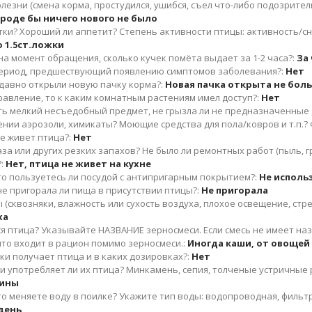
езни (смена корма, простудился, ушибся, съел что-либо подозрительн
роде бы ничего нового не было
утки? Хороший ли аппетит? Степень активности птицы: активность/с
о 1.5ст.ложки
а момент обращения, сколько кучек помёта выдает за 1-2 часа?:
За
период, предшествующий появлению симптомов заболевания?:
Нет
к давно открыли новую пачку корма?:
Новая пачка открыта не бол
равление, то к каким комнатным растениям имел доступ?:
Нет
ить мелкий несъедобный предмет, не грызла ли не предназначенные 
ении аэрозоли, химикаты? Моющие средства для пола/ковров и т.п.?
де живет птица?:
Нет
аза или других резких запахов? Не было ли ремонтных работ (пыль, гр
:
Нет, птица не живет на кухне
 то пользуетесь ли посудой с антипригарным покрытием?:
Не исполь
 не пригорала ли пища в присутствии птицы?:
Не пригорала
(сквозняки, влажность или сухость воздуха, плохое освещение, стрес
ха
 птица? Указывайте НАЗВАНИЕ зерносмеси. Если смесь не имеет назва
то входит в рацион помимо зерносмеси.:
Иногда каши, от овощей
и получает птица и в каких дозировках?:
Нет
и употребляет ли их птица? Минкамень, сепия, толченые устричные
вины
то меняете воду в поилке? Укажите тип воды: водопроводная, фильтр
 день