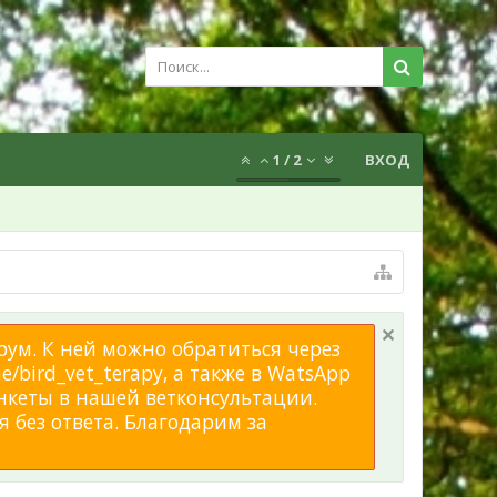
1
/
2
ВХОД
рум. К ней можно обратиться через
/bird_vet_terapy, а также в WatsApp
нкеты в нашей ветконсультации.
 без ответа. Благодарим за