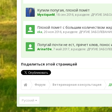
Купили попугая, плохой помёт
MystiqueM
,
18 сен 2016
, в разделе:
ДРУГИЕ ЗАБОЛ
Плохой помет с большим количеством жи
eka
,
20 ноя 2016
, в разделе:
ДРУГИЕ ЗАБОЛЕВАНИЯ.
Попугай почти не ест, прячет клюв, понос 
Arina1De
,
7 май 2017
, в разделе:
ДРУГИЕ ЗАБОЛЕВА
Поделиться этой страницей
Форум
Ветеринарная консультация
Д
Русский