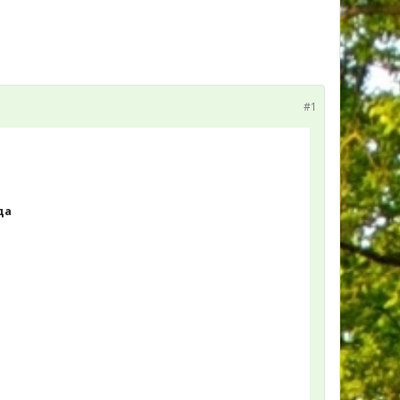
#1
да