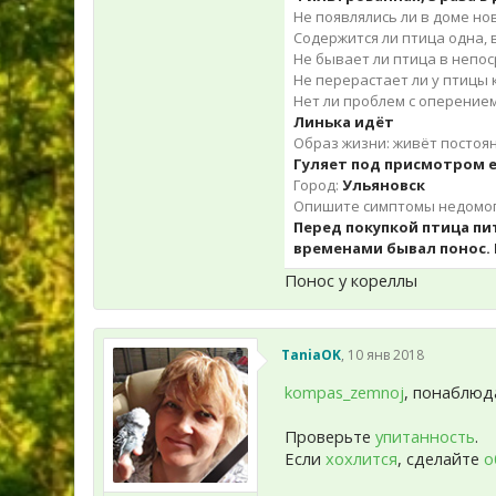
Не появлялись ли в доме но
Содержится ли птица одна, в
Не бывает ли птица в непос
Не перерастает ли у птицы 
Нет ли проблем с оперение
Линька идёт
Образ жизни: живёт постоян
Гуляет под присмотром 
Город:
Ульяновск
Опишите симптомы недомога
Перед покупкой птица пит
временами бывал понос. Н
Понос у кореллы
TaniaOK
,
10 янв 2018
kompas_zemnoj
, понаблюд
Проверьте
упитанность
.
Если
хохлится
, сделайте
о