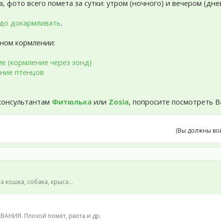
 фото всего помета за сутки: утром (ночного) и вечером (дне
до докармливать
.
ьном кормлении:
е (кормление через зонд)
ание птенцов
консультантам
Фитюлька
или
Zosia
, попросите посмотреть В
(Вы должны во
а кошка, собака, крыса...
АНИЯ. Плохой помет, рвота и др.