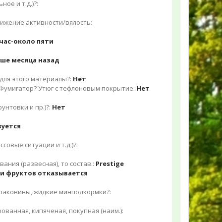
ое и т.д.)?:
нижение активности/вялость:
 час-около пяти
ьше месяца назад
для этого материалы?:
Нет
 Фумигатор? Утюг с тефлоновым покрытие:
Нет
унтовки и пр.)?:
Нет
зуется
совые ситуации и т.д.)?:
ния (развесная), то состав.:
Prestige
 и фруктов отказывается
 раковины, жидкие минподкормки?:
ованная, кипяченая, покупная (наим.):