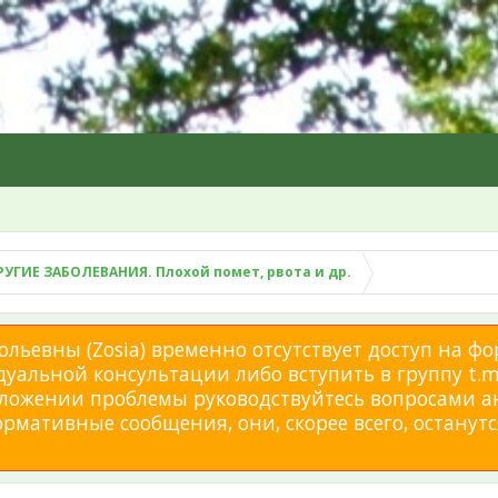
РУГИЕ ЗАБОЛЕВАНИЯ. Плохой помет, рвота и др.
льевны (Zosia) временно отсутствует доступ на фо
дуальной консультации либо вступить в группу t.me
изложении проблемы руководствуйтесь вопросами а
мативные сообщения, они, скорее всего, останутся