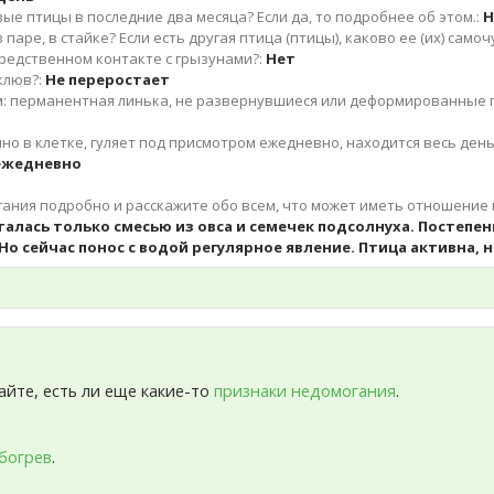
вые птицы в последние два месяца? Если да, то подробнее об этом.:
Н
 паре, в стайке? Если есть другая птица (птицы), каково ее (их) самоч
редственном контакте с грызунами?:
Нет
клюв?:
Не переростает
м: перманентная линька, не развернувшиеся или деформированные п
но в клетке, гуляет под присмотром ежедневно, находится весь ден
ежедневно
ния подробно и расскажите обо всем, что может иметь отношение 
алась только смесью из овса и семечек подсолнуха. Постепен
о сейчас понос с водой регулярное явление. Птица активна, н
айте, есть ли еще какие-то
признаки недомогания
.
богрев
.