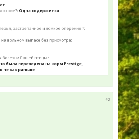
ет
увствие?:
Одна содержится
ерья, растрепанное и ломкое оперение ?:
ь на вольном выпасе без присмотра:
к болезни Вашей птицы.:
но была переведена на корм Prestige,
о не как раньше
#2