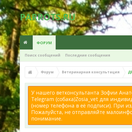
PARROTS.RU
ФОРУМ
Поиск сообщений
Последние сообщения
Форум
Ветеринарная консультация
Д
У нашего ветконсультанта Зофии Анато
Telegram (собака)Zosia_vet для индиви
(номер телефона в её подписи). При 
Пожалуйста, не отправляйте малоинфор
понимание.