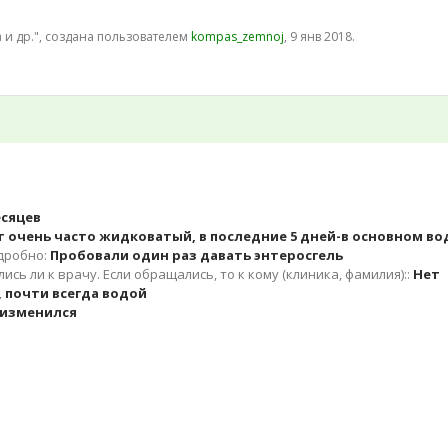
 и др.
", создана пользователем
kompas_zemnoj
,
9 янв 2018
.
есяцев
 очень часто жидковатый, в последние 5 дней-в основном во
одробно:
Пробовали один раз давать энтеросгель
сь ли к врачу. Если обращались, то к кому (клиника, фамилия)::
Нет
 почти всегда водой
 изменился