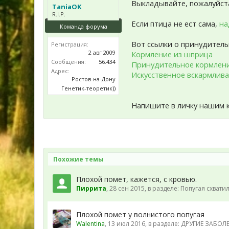
Выкладывайте, пожалуйста,
TaniaOK
R.I.P.
Если птица не ест сама,
на
Команда форума
Вот ссылки о принудител
Регистрация:
2 авг 2009
Кормление из шприца
Сообщения:
56.434
Принудительное кормлени
Адрес:
Искусственное вскармлив
Ростов-на-Дону
Генетик-теоретик))
Напишите в личку нашим 
Похожие темы
Плохой помет, кажется, с кровью.
Пиррита
,
28 сен 2015
, в разделе:
Попугая схватил
Плохой помет у волнистого попугая
Walentina
,
13 июл 2016
, в разделе:
ДРУГИЕ ЗАБОЛЕВ