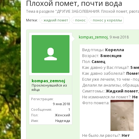
Плохой помет, почти вода
Тема в разделе "
ДРУГИЕ ЗАБОЛЕВАНИЯ. Плохой помет, рвота
Метки:
жидкий помет
понос
понос у кореллы
kompas_zemnoj
,
9 янв 2018
Вид птицы:
Корелла
Возраст:
8 месяцев
Пол:
Самец
Как давно у Вас птица?:
5 м
Как давно заболела?:
Помет
Если уже лечили, то чем - п
kompas_zemnoj
Делали ли анализы, обращали
Проклюнувшийся из
яйца
Симптомы::
Жидкий помет,
Не изменился ли помет?:
Не
Регистрация:
Фото помета:
9 янв 2018
Сообщения:
1
Пол:
Женский
Имя:
Надежда
Не было ли рвоты?:
Нет