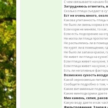
С чем связываете начало бол
Затрудняюсь ответить, в
Сколько птица съедает в с
Ест не очень много, окол
Какова упитанность птицы н
Не было ли смены корма в 
Если корм не меняли, то ка
Если есть подозрение на от
Не могла ли птица проглот
Не распылялись ли в помещ
Не курят ли в помещении, г
Не было ли запаха краски, г
Не живет ли птица на кухне?
Если птица живет на кухне,
Если птица живет на кухне,
Есть ли негативные факторы 
Возможно сухость возду
Какой зерносмесью питается
Сообщите подробно о том, ч
Какие витаминные подкормк
Какие минподкормки даете 
Мин камень, сепия, рако
Какую воду даете и как час
Фильтрованная, 3 раза в