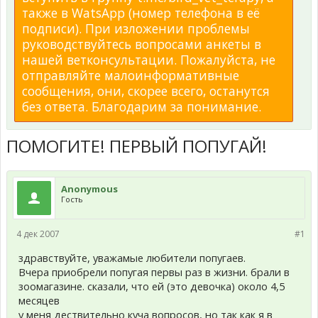
также в WatsApp (номер телефона в её
подписи). При изложении проблемы
руководствуйтесь вопросами анкеты в
нашей ветконсультации. Пожалуйста, не
отправляйте малоинформативные
сообщения, они, скорее всего, останутся
без ответа. Благодарим за понимание.
ПОМОГИТЕ! ПЕРВЫЙ ПОПУГАЙ!
Anonymous
Гость
4 дек 2007
#1
здравствуйте, уважамые любители попугаев.
Вчера приобрели попугая первы раз в жизни. брали в
зоомагазине. сказали, что ей (это девочка) около 4,5
месяцев
у меня дествительно куча вопросов, но так как я в