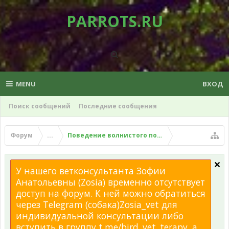
PARROTS.RU
MENU
ВХОД
Поиск сообщений
Последние сообщения
Форум
...
Поведение волнистого попугая
У нашего ветконсультанта Зофии
Анатольевны (Zosia) временно отсутствует
доступ на форум. К ней можно обратиться
через Telegram (собака)Zosia_vet для
индивидуальной консультации либо
вступить в группу t.me/bird_vet_terapy, а