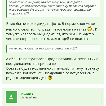
зоомагазине убедили, что всё в порядке, посадите в
отдельную ото всех клетку, поставите ему мелок для попугаев
и все в порядк будет....но что-то как-то засомневались...не
подскажете???
Было бы неплохо увидеть фото. В норме клюв может
немного слоиться, определяется норма на глаз
. К
тому же хотелось бы убедиться, что речь не идет о
чесотке (хорошо лечится, для людей не опасна).
часто постукивает клювиком - это нормально???
А обо что постукивает? Вроде паталогий, связанных с
постукиванием, не припомню.
Если все будет нормально с птичкой, то тему перенесу
позже в "Волнистые". Поздравляю со вступлением в
ряды птицевладельцев!
iriwkins
Матёрый птиц