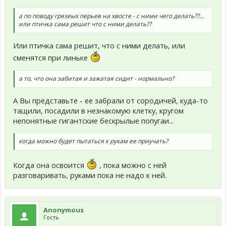
а по поводу грязеых перьев на хвосте - с ними чего делать??...
или птичка сама решит что с ними делать??
Или птичка сама решит, что с ними делать, или
сменятся при линьке
а то, что она забитая и зажатая сидит - нормально?
А Вы представьте - ее забрали от сородичей, куда-то
тащили, посадили в незнакомую клетку, кругом
непонятные гигантские бескрылые попугаи...
когда можно будет пытаться к рукам ее приучать?
Когда она освоится
, пока можно с ней
разговаривать, руками пока не надо к ней.
Anonymous
Гость