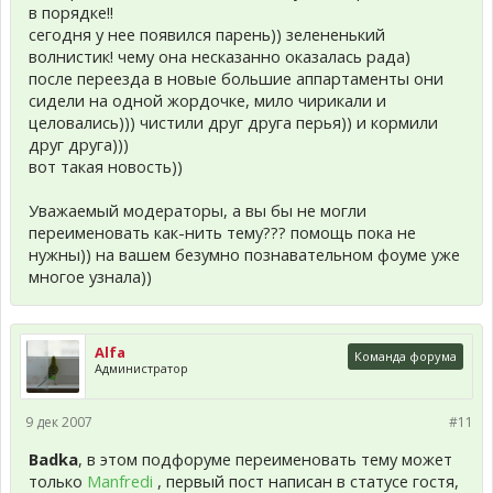
в порядке!!
сегодня у нее появился парень)) зелененький
волнистик! чему она несказанно оказалась рада)
после переезда в новые большие аппартаменты они
сидели на одной жордочке, мило чирикали и
целовались))) чистили друг друга перья)) и кормили
друг друга)))
вот такая новость))
Уважаемый модераторы, а вы бы не могли
переименовать как-нить тему??? помощь пока не
нужны)) на вашем безумно познавательном фоуме уже
многое узнала))
Alfa
Команда форума
Администратор
9 дек 2007
#11
Badka
, в этом подфоруме переименовать тему может
только
Manfredi
, первый пост написан в статусе гостя,