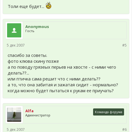
Толи еще будет...
Anonymous
Гость
5 дек 2007
#5
спасибо за советы.
фото клюва скину позже
а по поводу грязеых перьев на хвосте - с ними чего
делать??...
или птичка сама решит что с ними делать??
а то, что она забитая и зажатая сидит - нормально?
когда можно будет пытаться к рукам ее приучать?
Alfa
Команда форума
Администратор
5 дек 2007
#6