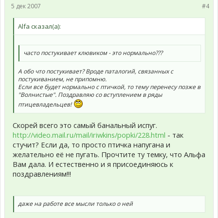
5 дек 2007
#4
Alfa сказал(а):
часто постукивает клювиком - это нормально???
А обо что постукивает? Вроде паталогий, связанных с
постукиванием, не припомню.
Если все будет нормально с птичкой, то тему перенесу позже в
"Волнистые". Поздравляю со вступлением в ряды
птицевладельцев!
Скорей всего это самый банальный испуг.
http://video.mail.ru/mail/iriwkins/popki/228.html
- так
стучит? Если да, то просто птичка напугана и
желательно её не пугать. Прочтите ту темку, что Альфа
Вам дала. И естественно и я присоединяюсь к
поздравлениям!!!
даже на работе все мысли только о ней