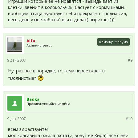
Игрушки которые её не нравятся - выкидывает из
клетки, звенит в колокольчик, бастует с кормушками...
вообщем птица чувствует себя прекрасно - полна сил,
весь день у нее заботы) вся в делах) чирикает)))
Alfa
Команда форума
Администратор
9 дек 2007
#9
Ну, раз все в порядке, то тема переезжает в
"Волнистые"
Badka
Проклюнувшийся из яйца
9 дек 2007
#10
всем здраствуйте!
моя красавица ожила (кстати, зовут ее Кира)! всё с ней