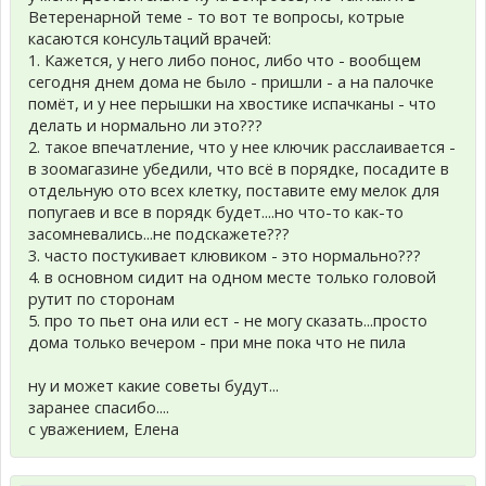
Ветеренарной теме - то вот те вопросы, котрые
касаются консультаций врачей:
1. Кажется, у него либо понос, либо что - вообщем
сегодня днем дома не было - пришли - а на палочке
помёт, и у нее перышки на хвостике испачканы - что
делать и нормально ли это???
2. такое впечатление, что у нее ключик расслаивается -
в зоомагазине убедили, что всё в порядке, посадите в
отдельную ото всех клетку, поставите ему мелок для
попугаев и все в порядк будет....но что-то как-то
засомневались...не подскажете???
3. часто постукивает клювиком - это нормально???
4. в основном сидит на одном месте только головой
рутит по сторонам
5. про то пьет она или ест - не могу сказать...просто
дома только вечером - при мне пока что не пила
ну и может какие советы будут...
заранее спасибо....
с уважением, Елена