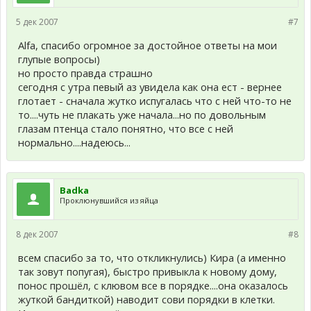
5 дек 2007
#7
Alfa, спасибо огромное за достойное ответы на мои
глупые вопросы)
но просто правда страшно
сегодня с утра певый аз увидела как она ест - вернее
глотает - сначала жутко испугалась что с ней что-то не
то....чуть не плакать уже начала...но по довольным
глазам птенца стало понятно, что все с ней
нормально....надеюсь...
Badka
Проклюнувшийся из яйца
8 дек 2007
#8
всем спасибо за то, что откликнулись) Кира (а именно
так зовут попугая), быстро привыкла к новому дому,
понос прошёл, с клювом все в порядке....она оказалось
жуткой бандиткой) наводит сови порядки в клетки.