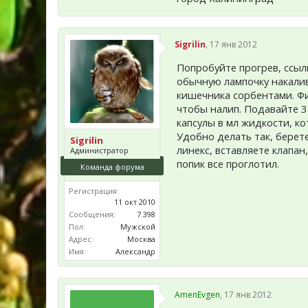
Sigrilin
,
17 янв 2012
Попробуйте прогрев, ссыл
обычную лампочку накалив
кишечника сорбентами. Фи
чтобы налип. Подавайте 3
капсулы в мл жидкости, к
Удобно делать так, берет
Sigrilin
линекс, вставляете клапан
Администратор
попик все проглотил.
Команда форума
Регистрация:
11 окт 2010
Сообщения:
7.398
Пол:
Мужской
Адрес:
Москва
Имя:
Александр
AmenEvgen
,
17 янв 2012