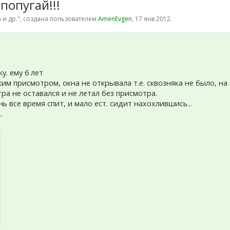
попугай!!!
 и др.
", создана пользователем
AmenEvgen
,
17 янв 2012
.
у. ему 6 лет
им присмотром, окна не открывала т.е. сквозняка не было, на
тра не оставался и не летал без присмотра.
ь все время спит, и мало ест. сидит нахохлившись...
.