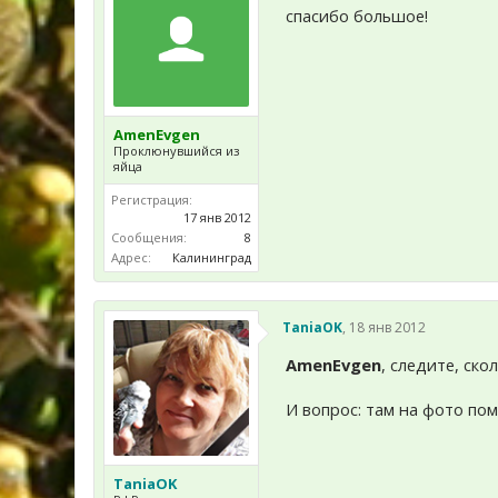
спасибо большое!
AmenEvgen
Проклюнувшийся из
яйца
Регистрация:
17 янв 2012
Сообщения:
8
Адрес:
Калининград
TaniaOK
,
18 янв 2012
AmenEvgen
, следите, ско
И вопрос: там на фото пом
TaniaOK