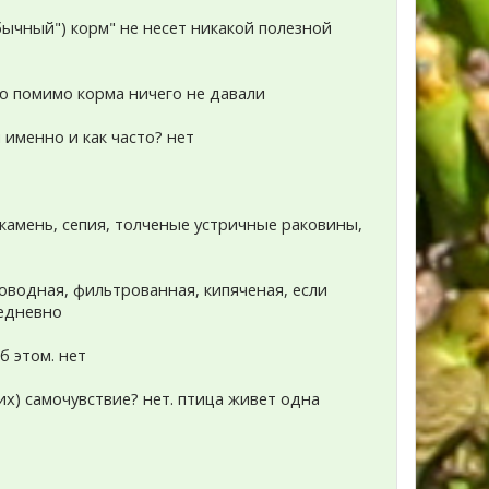
бычный") корм" не несет никакой полезной
ю помимо корма ничего не давали
 именно и как часто? нет
камень, сепия, толченые устричные раковины,
роводная, фильтрованная, кипяченая, если
жедневно
б этом. нет
(их) самочувствие? нет. птица живет одна