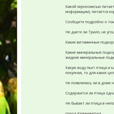
Какой зерносмесью питает
информации). питается ко
Сообщите подробно о том
Не даете ли Трилл, не уго
Какие витаминные подкорм
Какие минеральные подкор
жидкие минеральные подко
Какую воду пьет птица и 
покупная, то для каких це
Не появлялись ли в доме 
Содержится ли птица одна,
Не бывает ли птица в неп
город Калининград