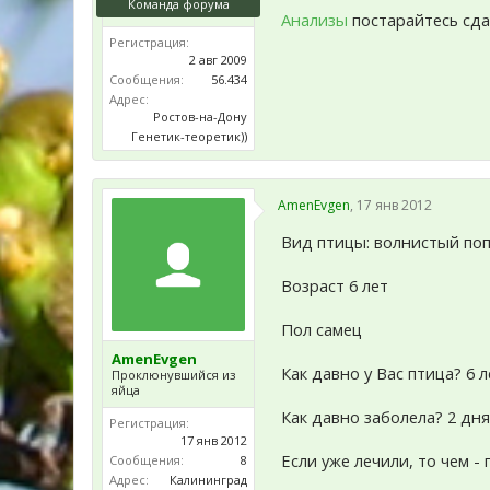
Команда форума
Анализы
постарайтесь сдат
Регистрация:
2 авг 2009
Сообщения:
56.434
Адрес:
Ростов-на-Дону
Генетик-теоретик))
AmenEvgen
,
17 янв 2012
Вид птицы: волнистый поп
Возраст 6 лет
Пол самец
AmenEvgen
Как давно у Вас птица? 6 л
Проклюнувшийся из
яйца
Как давно заболела? 2 дн
Регистрация:
17 янв 2012
Если уже лечили, то чем -
Сообщения:
8
Адрес:
Калининград