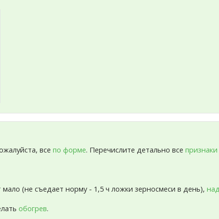
пожалуйста, все
по форме
. Перечислите детально все
признаки
т мало (не съедает норму - 1,5 ч ложки зерносмеси в день),
над
елать
обогрев
.