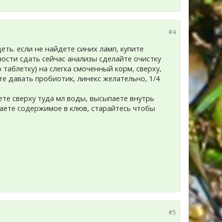
#4
ть. если не найдете синих ламп, купите
ности сдать сейчас анализы сделайте очистку
аблетку) на слегка смоченный корм, сверху,
е давать пробиотик, линекс желательно, 1/4
ете сверху туда мл воды, высыпаете внутрь
иваете содержимое в клюв, старайтесь чтобы
#5