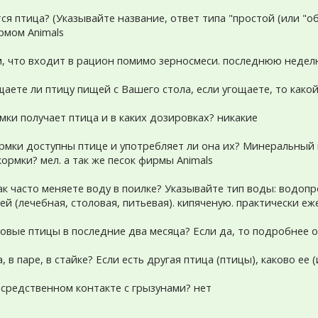
ся птица? (Указывайте название, ответ типа "простой (или "о
рмом Animals
, что входит в рацион помимо зерносмеси. последнюю недел
щаете ли птицу пищей с Вашего стола, если угощаете, то какой
ки получает птица и в каких дозировках? никакие
мки доступны птице и употребляет ли она их? Минеральный 
рмки? мел. а так же песок фирмы Animals
как часто меняете воду в поилке? Указывайте тип воды: водоп
лей (лечебная, столовая, питьевая). кипяченую. практически е
новые птицы в последние два месяца? Если да, то подробнее о
 в паре, в стайке? Если есть другая птица (птицы), каково ее 
осредственном контакте с грызунами? нет