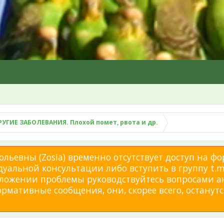
РУГИЕ ЗАБОЛЕВАНИЯ. Плохой помет, рвота и др.
льевны (Zosia) временно отсутствует доступ на фо
дуальной консультации либо вступить в группу t.me
изложении проблемы руководствуйтесь вопросами а
мативные сообщения, они, скорее всего, останутся