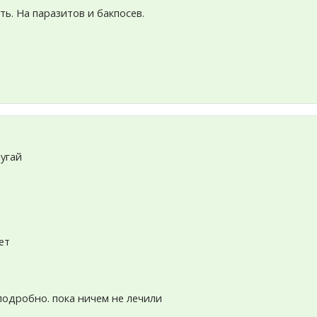
ь. На паразитов и бакпосев.
угай
ет
я
 подробно. пока ничем не лечили