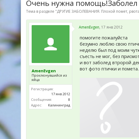
Очень нужна помощь!Заболел 
Тема в разделе "
ДРУГИЕ ЗАБОЛЕВАНИЯ. Плохой помет, рвота
AmenEvgen
,
17 янв 2012
помогите пожалуйста
безумно люблю свою птичк
неделю был под моим чутк
съесть не мог, без присмо
и вот заболед втророй ден
вот фото птички и помета..
AmenEvgen
Проклюнувшийся из
яйца
Регистрация:
17 янв 2012
Сообщения:
8
Адрес:
Калининград