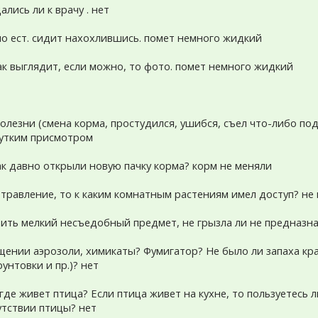
лись ли к врачу . нет
ло ест. сидит нахохлившись. помет немного жидкий
ак выглядит, если можно, то фото. помет немного жидкий
олезни (смена корма, простудился, ушибся, съел что-либо под
чутким присмотром
как давно открыли новую пачку корма? корм не меняли
отравление, то к каким комнатным растениям имел доступ? не
тить мелкий несъедобный предмет, не грызла ли не предназн
щении аэрозоли, химикаты? Фумигатор? Не было ли запаха кра
унтовки и пр.)? нет
 где живет птица? Если птица живет на кухне, то пользуетесь
утствии птицы? нет