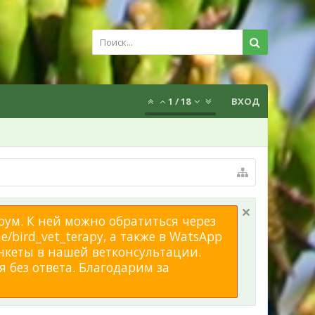
1
/
18
ВХОД
рум. К ней можно обратиться через
/bird_vet_terapy, а также в WatsApp
нкеты в нашей ветконсультации.
 без ответа. Благодарим за