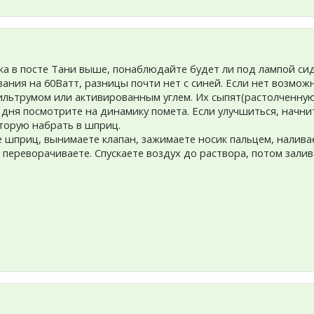
ка в посте Тани выше, понаблюдайте будет ли под лампой сиде
ания на 60Ватт, разницы почти нет с синей. Если нет возмож
льтрумом или активированным углем. Их сыпят(растолченную т
 дня посмотрите на динамику помета. Если улучшиться, начнит
оторую набрать в шприц.
е шприц, вынимаете клапан, зажимаете носик пальцем, налива
, переворачиваете. Спускаете воздух до раствора, потом зал