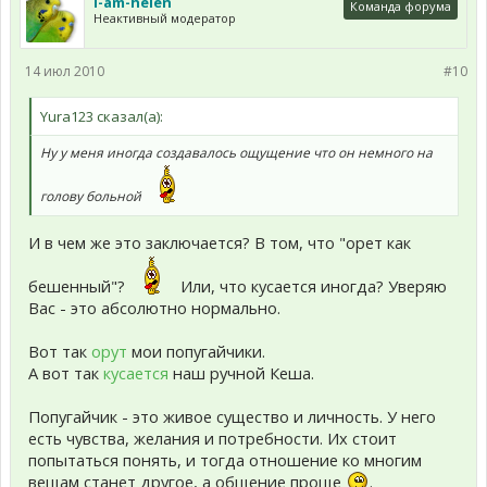
i-am-helen
Команда форума
Неактивный модератор
14 июл 2010
#10
Yura123 сказал(а):
Ну у меня иногда создавалось ощущение что он немного на
голову больной
И в чем же это заключается? В том, что "орет как
бешенный"?
Или, что кусается иногда? Уверяю
Вас - это абсолютно нормально.
Вот так
орут
мои попугайчики.
А вот так
кусается
наш ручной Кеша.
Попугайчик - это живое существо и личность. У него
есть чувства, желания и потребности. Их стоит
попытаться понять, и тогда отношение ко многим
вещам станет другое, а общение проще
.