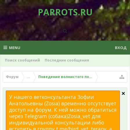
PARROTS.RU
MENU
ВХОД
Поиск сообщений
Последние сообщения
Форум
...
Поведение волнистого попугая
У нашего ветконсультанта Зофии
Анатольевны (Zosia) временно отсутствует
доступ на форум. К ней можно обратиться
через Telegram (собака)Zosia_vet для
индивидуальной консультации либо
вступить в группу t.me/bird_vet_terapy, а