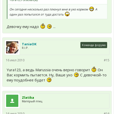
Он сегодня несколько раз плюнул мне в ухо кормом
А
один раз попытался от туда достать
Девочку ему надо
...
TaniaOK
Команда форума
R.I.P.
16 июл 2010
#15
Yura123, а ведь Marussia очень верно говорит
Он
Вас кормить пытается. Ну, Ваше ухо
С девочкой-то
ему поудобнее будет
Zlatika
Матёрый птиц
16 июл 2010
#16