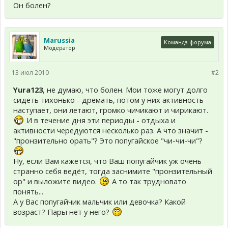
Он болен?
Marussia
Команда форума
Модератор
13 июл 2010
#2
Yura123
, не думаю, что болен. Мои тоже могут долго
сидеть тихонько - дремать, потом у них активность
наступает, они летают, громко чичикают и чирикают.
И в течение дня эти периоды - отдыха и
активности чередуются несколько раз. А что значит -
"пронзительно орать"? Это попугайское "чи-чи-чи"?
Ну, если Вам кажется, что Ваш попугайчик уж очень
странно себя ведёт, тогда заснимите "пронзительный
ор" и выложите видео.
А то так трудновато
понять...
А у Вас попугайчик мальчик или девочка? Какой
возраст? Пары нет у него?