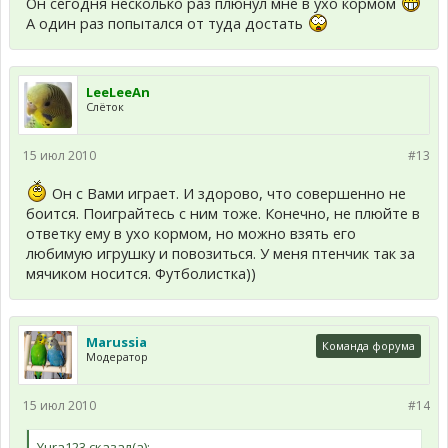
Он сегодня несколько раз плюнул мне в ухо кормом
А один раз попытался от туда достать
LeeLeeAn
Слёток
15 июл 2010
#13
Он с Вами играет. И здорово, что совершенно не
боится. Поиграйтесь с ним тоже. Конечно, не плюйте в
ответку ему в ухо кормом, но можно взять его
любимую игрушку и повозиться. У меня птенчик так за
мячиком носится. Футболистка))
Marussia
Команда форума
Модератор
15 июл 2010
#14
Yura123 сказал(а):