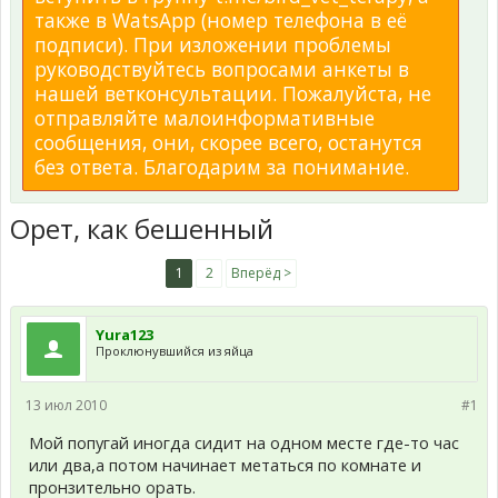
также в WatsApp (номер телефона в её
подписи). При изложении проблемы
руководствуйтесь вопросами анкеты в
нашей ветконсультации. Пожалуйста, не
отправляйте малоинформативные
сообщения, они, скорее всего, останутся
без ответа. Благодарим за понимание.
Орет, как бешенный
1
2
Вперёд >
Yura123
Проклюнувшийся из яйца
13 июл 2010
#1
Мой попугай иногда сидит на одном месте где-то час
или два,а потом начинает метаться по комнате и
пронзительно орать.