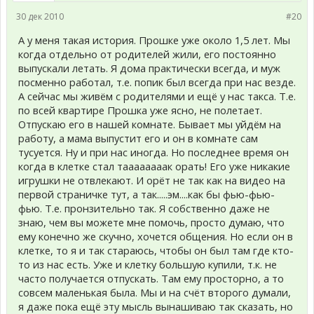
30 дек 2010
#20
А у меня такая история. Прошке уже около 1,5 лет. Мы
когда отдельно от родителей жили, его постоянно
выпускали летать. Я дома практически всегда, и муж
посменно работал, т.е. попик был всегда при нас везде.
А сейчас мы живём с родителями и ещё у нас такса. Т.е.
по всей квартире Прошка уже ясно, не полетает.
Отпускаю его в нашей комнате. Бывает мы уйдём на
работу, а мама выпустит его и он в комнате сам
тусуется. Ну и при нас иногда. Но последнее время он
когда в клетке стал таааааааак орать! Его уже никакие
игрушки не отвлекают. И орёт не так как на видео на
первой страничке тут, а так.....эм....как бы фью-фью-
фью. Т.е. пронзительно так. Я собственно даже не
знаю, чем вы можете мне помочь, просто думаю, что
ему конечно же скучно, хочется общения. Но если он в
клетке, то я и так стараюсь, чтобы он был там где кто-
то из нас есть. Уже и клетку большую купили, т.к. не
часто получается отпускать. Там ему просторно, а то
совсем маленькая была. Мы и на счёт второго думали,
я даже пока ещё эту мысль вынашиваю так сказать, но