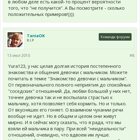
в любом деле есть какой-то процент вероятности
того, что "не получится". А Вы посмотрите - сколько
положительных примеров!))))
TaniaOK
Команда форума
R.I.P.
13 июл 2010
#8
Yura123, у нас целая долгая история постепенного
знакомства и общения девочки с мальчиком. Можете
почитать в темке "Знакомство девочки с мальчиком".
От первоначального полного неприятия до спокойных
"соседских" отношений. Да, любви большой у них нет,
точнее девочка так и не воспылала страстью к
мальчику, хотя позволяет себя кормить. Но и только.
От вкусняшек его гоняет. О взаимном чухании речи
вообще не идет. Но в общем и целом они живут
мирно. И я сейчас могу сказать, что я рада, что мы
взяли ей мальчика в пару. При всей "неидеальности"
отношений, очевидно, что вдвоем им лучше.