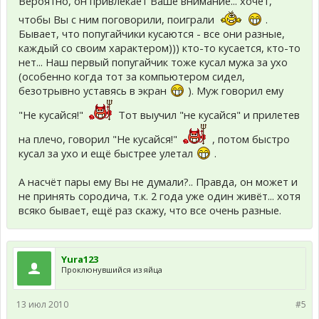
Вероятно, он привлекает Ваше внимание... хочет,
чтобы Вы с ним поговорили, поиграли
.
Бывает, что попугайчики кусаются - все они разные,
каждый со своим характером))) кто-то кусается, кто-то
нет... Наш первый попугайчик тоже кусал мужа за ухо
(особенно когда тот за компьютером сидел,
безотрывно уставясь в экран
). Муж говорил ему
"Не кусайся!"
Тот выучил "не кусайся" и прилетев
на плечо, говорил "Не кусайся!"
, потом быстро
кусал за ухо и ещё быстрее улетал
.
А насчёт пары ему Вы не думали?.. Правда, он может и
не принять сородича, т.к. 2 года уже один живёт... хотя
всяко бывает, ещё раз скажу, что все очень разные.
Yura123
Проклюнувшийся из яйца
13 июл 2010
#5