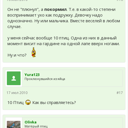
Он не "плюнул", а
покормил
. Т.е. в какой-то степени
воспринимает ухо как подружку. Девочку надо
однозначно. Ну или мальчика. Вместе веселей в любом
случае.
у меня сейчас вообще 10 птиц. Одна из них в данный
момент висит на гардине на одной лапе вверх ногами.
Ну и что?
Yura123
Проклюнувшийся из яйца
17 июл 2010
#17
10 Птиц
Как вы справляетесь?
Olivka
Матёрый птиц